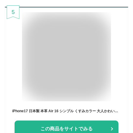
5
iPhone17 日本製 本革 Air 16 シンプル くすみカラー 大人かわいい iPhone15 iPhone14 iPhone13 iphone12 mini pro Max plus カバー iPhoneSE SE3 第3世代 第2世代 おしゃれ レディース メンズ アイフォン ブランド 人気 おしゃれ HANATORA ハナトラ プレゼント
この商品をサイトでみる