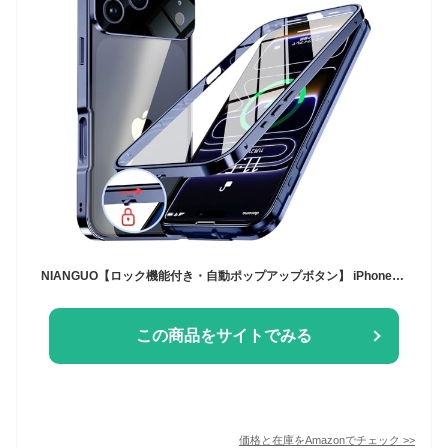
NIANGUO【ロック機能付き・自動ポップアップボタン】 iPhone17 Pro 用 ケース クリア 【両面強化ガラス】 9H硬度 【一体型レンズ保護】 アイフォン17プロ カバー アルミバンパー メタルフレーム 耐衝撃 傷防止 高感度タッチ 薄型 軽量 ワイヤレス充電対応 ストラップホール付き iPhone17 Pro 用 ケース 6.3インチ（ディープブルー）
この商品をサイトでみる
価格と在庫を
Amazon
でチェック
>>