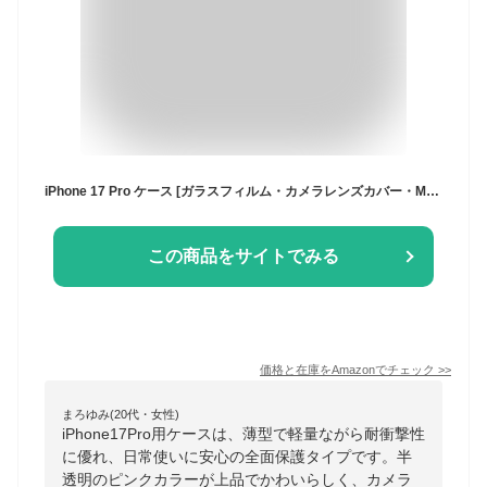
iPhone 17 Pro ケース [ガラスフィルム・カメラレンズカバー・MagSafe対応] いphone17pro ケース Hensinple 半透明 薄型 軽量 カメラ保護 全面保護 耐衝撃 アイフォン17プロカバー 指紋防止 マグネット搭載 マグセーフ対応 ストラップホール付き iPhone 17 Pro スマホケース 6.3インチ用 ピンク
この商品をサイトでみる
価格と在庫を
Amazon
でチェック
>>
まろゆみ(20代・女性)
iPhone17Pro用ケースは、薄型で軽量ながら耐衝撃性
に優れ、日常使いに安心の全面保護タイプです。半
透明のピンクカラーが上品でかわいらしく、カメラ