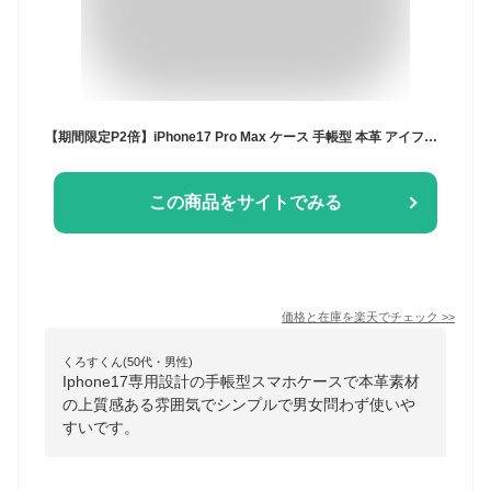
【期間限定P2倍】iPhone17 Pro Max ケース 手帳型 本革 アイフォン 16 15 14 Plus カバー 手帳 革 iPhone Air 16e スマホケース アイホン 13 12 mini 11 手帳型ケース 耐衝撃 iPhone SE3 SE2 スマホケース アイフォン X XR XS 7 8 6 携帯カバー カード収納
この商品をサイトでみる
価格と在庫を
楽天
でチェック
>>
くろすくん(50代・男性)
Iphone17専用設計の手帳型スマホケースで本革素材
の上質感ある雰囲気でシンプルで男女問わず使いや
すいです。