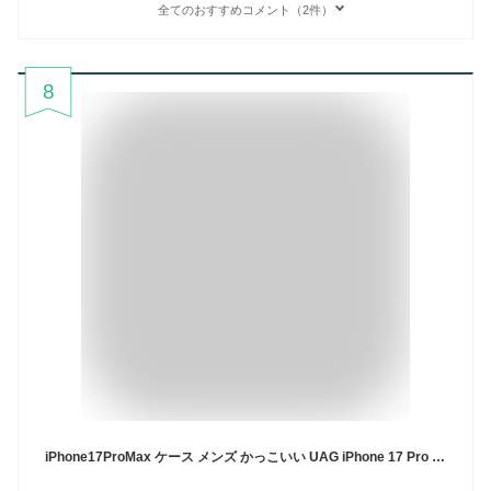
全てのおすすめコメント（2件）
8
iPhone17ProMax ケース メンズ かっこいい UAG iPhone 17 Pro Max CIVILIAN (シビリアン) 耐衝撃ケース MagSafe対応 ユーエージー (スマホケース・カバー) URBAN ARMOR GEAR 2025