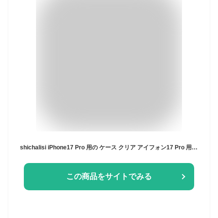
shichalisi iPhone17 Pro 用の ケース クリア アイフォン17 Pro 用の カバー スマホケース 耐衝撃 可愛い 透明 アイホン ソフト TPU スマホカバー ストラップホール付き(ゴールド)
この商品をサイトでみる