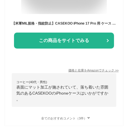
【米軍MIL規格・指紋防止】CASEKOO iPhone 17 Pro 用 ケース 耐衝撃 滑り止め 指紋防止 米軍MIL規格 マット仕上げ ストラップホール付き 黄変防止 耐久性 カバー ワイヤレス充電対応 いphone17pro 用ケース 6.3 インチ(マットブラック)
この商品をサイトでみる
価格と在庫を
Amazon
でチェック
>>
コーヒー(40代・男性)
表面にマット加工が施されていて、落ち着いた雰囲
気のあるCASEKOOのiPhoneケースはいかがですか
。
全てのおすすめコメント（3件）