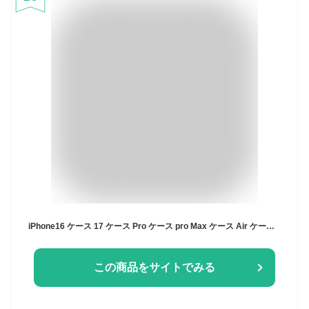
iPhone16 ケース 17 ケース Pro ケース pro Max ケース Air ケース 本革 落下防止 栃木 レザー 耐衝撃 アイフォン カバー 保護 シンプル スマホケース スマホリング ストラップホール グリップ 日本製 HUKURO
この商品をサイトでみる