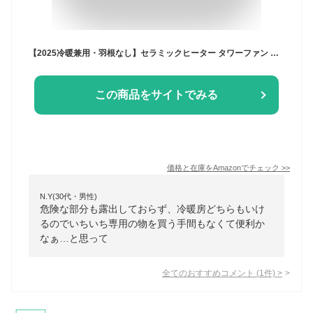
【2025冷暖兼用・羽根なし】セラミックヒーター タワーファン 温風 送風 3段階温風＆8段階送風切替 100°自動首振り 9Hタイマー 静音 扇風機羽なし 強風＆微風モード 大風量速暖リモコン付 転倒自動OFF 過熱保護 電気ファンヒーター 省エネ 節電 子供部屋/リビング/寝室/書斎/キッチン/脱衣所/洗面所/トイレ/オフィス用 家庭用 暖房器具 PSE認証済 日本語説明書 グレー
この商品をサイトでみる
価格と在庫を
Amazon
でチェック
>>
N.Y(30代・男性)
危険な部分も露出しておらず、冷暖房どちらもいけ
るのでいちいち専用の物を買う手間もなくて便利か
なぁ…と思って
全てのおすすめコメント
(
1
件)
>