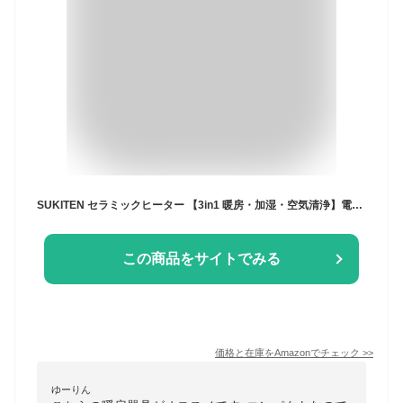
SUKITEN セラミックヒーター 【3in1 暖房・加湿・空気清浄】電気ヒーター 暖房器具 省エネ 電気ファンヒーター 電気ストーブ 1200W/800w/10w ECO知能恒温 90°首振り 3段階温度調整 切り忘れ防止 リモコン付き タイマー機能 2重過熱保護 転倒OFF 節電対策 過熱保護 速暖 空気清浄 足元
この商品をサイトでみる
価格と在庫を
Amazon
でチェック
>>
ゆーりん