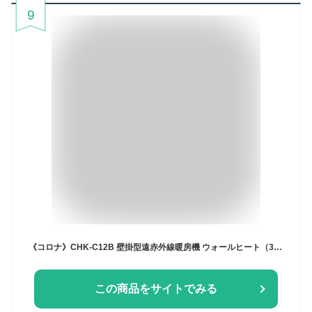
9
《コロナ》CHK-C12B 壁掛型遠赤外線暖房機 ウォールヒート（3畳/1.5坪まで） 遠赤外線 壁掛け 節約 節電 省エネ 暖房 涼風 エアコン 日本製 省スペース 脱衣所 洗面所 トイレ 玄関 CORONA クリアホワイト 数量限定 CHK-C12B
この商品をサイトでみる