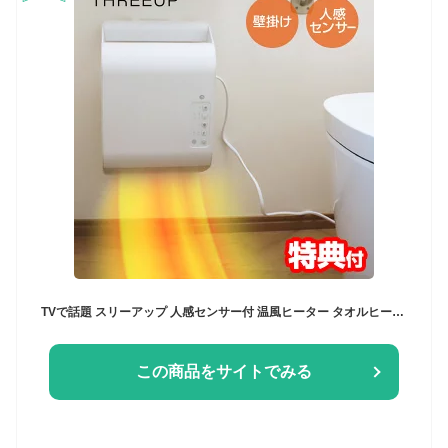
TVで話題 スリーアップ 人感センサー付 温風ヒーター タオルヒーター 壁掛けヒーター タオルウォーマー CH-T2539 壁掛ヒーター ポカポカ暖ヒート トイレヒーター 脱衣所ヒーター ぽかぽか暖ヒート 壁掛暖房機 壁掛ヒーター 壁掛電気暖房機 ヒートショック 脱衣所ヒーター
この商品をサイトでみる