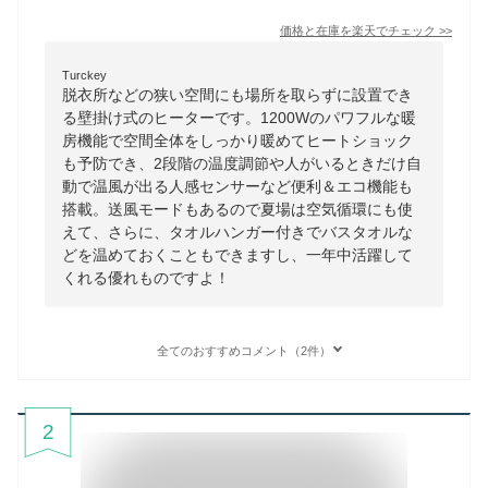
価格と在庫を
楽天
でチェック
>>
Turckey
脱衣所などの狭い空間にも場所を取らずに設置でき
る壁掛け式のヒーターです。1200Wのパワフルな暖
房機能で空間全体をしっかり暖めてヒートショック
も予防でき、2段階の温度調節や人がいるときだけ自
動で温風が出る人感センサーなど便利＆エコ機能も
搭載。送風モードもあるので夏場は空気循環にも使
えて、さらに、タオルハンガー付きでバスタオルな
どを温めておくこともできますし、一年中活躍して
くれる優れものですよ！
全てのおすすめコメント（2件）
2