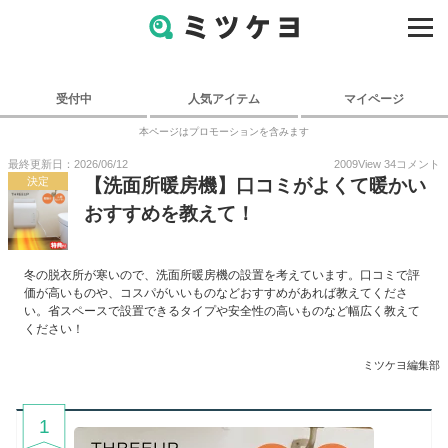
受付中
人気アイテム
マイページ
本ページはプロモーションを含みます
最終更新日：2026/06/12
2009
View
34
コメント
決定
【洗面所暖房機】口コミがよくて暖かい
おすすめを教えて！
冬の脱衣所が寒いので、洗面所暖房機の設置を考えています。口コミで評
価が高いものや、コスパがいいものなどおすすめがあれば教えてくださ
い。省スペースで設置できるタイプや安全性の高いものなど幅広く教えて
ください！
ミツケヨ編集部
1