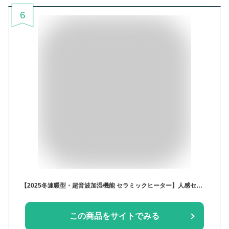
6
【2025冬速暖型・超音波加湿機能 セラミックヒーター】人感センサー搭載 暖房器具 省エネ セラミックファンヒーター 高濃度マイナスイオン 空気清浄 3段送風 1500W 左右自動首振り 12時間タイマー DCモーター 電気ストーブ 電気ヒーター 冷暖房 静音 LED画面 リモコン 節電対策 知能恒温 過熱保護 転倒自動OFF リビング/寝室/オフィス/キッチン/脱衣所 PSE認証済
この商品をサイトでみる