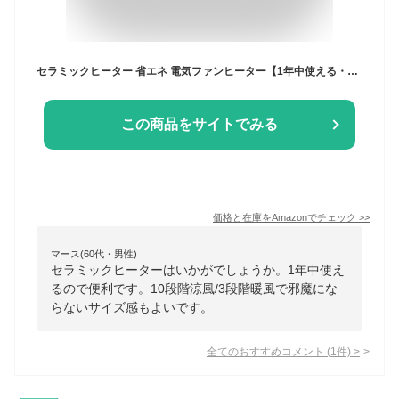
セラミックヒーター 省エネ 電気ファンヒーター【1年中使える・冷暖兼用・180°上下調節+90°左右自動首振り】暖房器具 節電 10段階涼風/3段階暖風 タワーファン 温風 冷風 脱衣所ヒーター 冷暖房 羽根なしファンヒーター リモコン付き タイマー 羽根なし扇風機 過熱保護 転倒OFF オフィス トイレ 梅雨対策 脱衣所 寝室 衣類乾燥
この商品をサイトでみる
価格と在庫を
Amazon
でチェック
>>
マース(60代・男性)
セラミックヒーターはいかがでしょうか。1年中使え
るので便利です。10段階涼風/3段階暖風で邪魔にな
らないサイズ感もよいです。
全てのおすすめコメント
(
1
件)
>