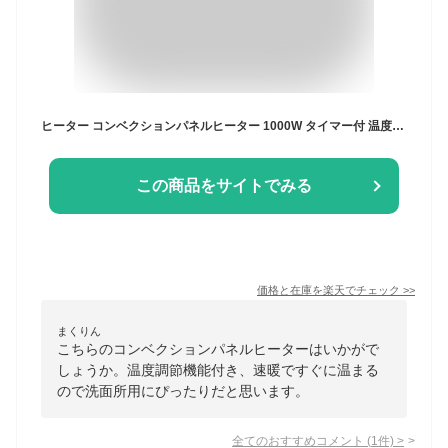
ヒーター コンベクションパネルヒーター 1000W タイマー付 温度調節機能付 YSG-1000LED 電気ヒーター パネル型ヒーター コンベクションヒーター 暖房機 脱衣所 トイレ 洗面所 足元暖房 即暖 速暖 日本国内総代理店 ミル mill 【送料無料】
この商品をサイトでみる
価格と在庫を
楽天
でチェック
>>
まくりん
こちらのコンベクションパネルヒーターはいかがで
しょうか。温度調節機能付き、速暖ですぐに温まる
ので洗面所用にぴったりだと思います。
全てのおすすめコメント
(
1
件)
>