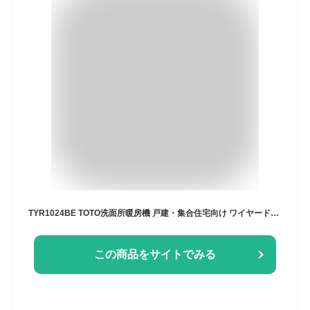
TYR1024BE TOTO洗面所暖房機 戸建・集合住宅向け ワイヤードリモコン(有線) AC200V 送料無料()
この商品をサイトでみる