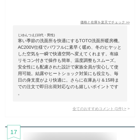
価格と在庫を
楽天
でチェック
>>
じゆんつえ(10代・男性)
寒い季節の洗面所を快適にするTOTO洗面所暖房機。
AC200V仕様でパワフルに素早く暖め、冬のヒヤッと
した空気を一瞬で快適空間へ変えてくれます。有線
リモコン付きで操作も簡単、温度調整もスムーズ。
安全性にも配慮された設計で家族全員が安心して使
用可能。結露やヒートショック対策にも役立ち、毎
日の身支度がより快適に。さらに在庫あり＆15時ま
での注文で即日出荷対応なのも嬉しいポイントです
。
全てのおすすめコメント
(
1
件)
>
17