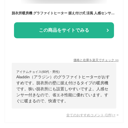
脱衣所暖房機 グラファイトヒーター 据え付け式 涼風 人感センサー機能付き ADH-G980 ホワイト 電気暖房 ヒーター 暖房 切タイマー リモコン お手入れ簡単 洗面所 壁掛け 通年 アラジン Aladdin 【送料無料】
この商品をサイトでみる
価格と在庫を
楽天
でチェック
>>
アイテムチョイス(60代・男性)
Aladdin（アラジン）のグラファイトヒーターがおす
すめです。脱衣所の壁に据え付けるタイプの暖房機
です。狭い脱衣所にも設置しやすいですよ。人感セ
ンサー付きなので、省エネ性能に優れています。す
ぐに暖まるので、快適です。
全てのおすすめコメント
(
1
件)
>