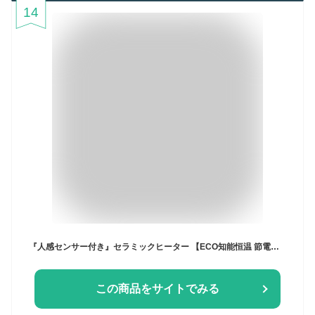
14
『人感センサー付き』セラミックヒーター 【ECO知能恒温 節電対策】 セラミックファンヒーター 暖房器具 省エネ 電気 首振り 3段階温度調整 800W/1200W 切り忘れ防止 二重過熱保護 転倒OFF タイマー機能 リモコン付き 大風量 速暖 電気ストーブ 電気ヒーター 足元 スリム タワー 脱衣所 寝室 8畳 S720(クリーム/人感センサー付き)
この商品をサイトでみる