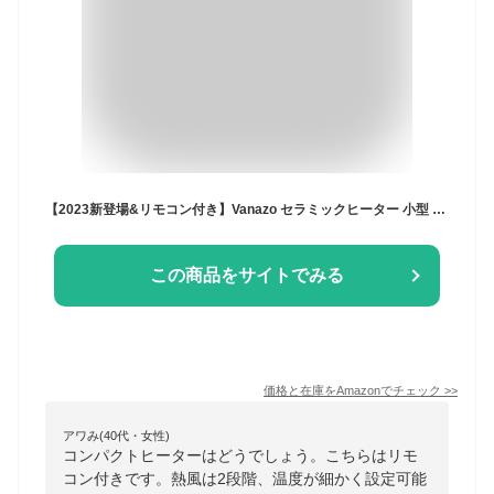
【2023新登場&リモコン付き】Vanazo セラミックヒーター 小型 電気ファンヒーター 足元 暖房器具 速暖 温風 熱風2段階切替 液晶タッチパネル 25-32°C自由温度調節可能 切タイマー機能 携帯便利取っ手 七色LEDライト 夜間照明 コンパクト 省エネ 過熱保護 オフィス 子供部屋 リビング 脱衣所
この商品をサイトでみる
価格と在庫を
Amazon
でチェック
>>
アワみ(40代・女性)
コンパクトヒーターはどうでしょう。こちらはリモ
コン付きです。熱風は2段階、温度が細かく設定可能