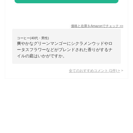
価格と在庫を
Amazon
でチェック
>>
コーヒー(40代・男性)
爽やかなグリーンマンゴーにシクラメンウッドやロ
ータスフラワーなどがブレンドされた香りがするナ
イルの庭はいかがですか。
全てのおすすめコメント
(
1
件)
>