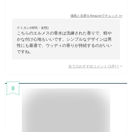
価格と在庫を
Amazon
でチェック
>>
クミカン(40代・女性)
こちらのエルメスの香水は洗練された香りで、軽や
かな付け心地もいいです。シンプルなデザインは男
性にも最適で、ウッディの香りが持続するのがいい
ですね。
全てのおすすめコメント
(
1
件)
>
8