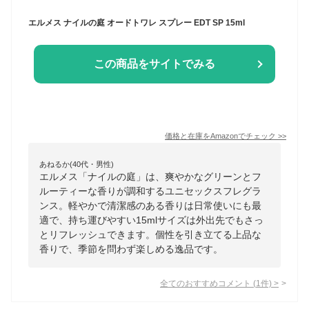
エルメス ナイルの庭 オードトワレ スプレー EDT SP 15ml
この商品をサイトでみる
価格と在庫を
Amazon
でチェック
>>
あねるか(40代・男性)
エルメス「ナイルの庭」は、爽やかなグリーンとフ
ルーティーな香りが調和するユニセックスフレグラ
ンス。軽やかで清潔感のある香りは日常使いにも最
適で、持ち運びやすい15mlサイズは外出先でもさっ
とリフレッシュできます。個性を引き立てる上品な
香りで、季節を問わず楽しめる逸品です。
全てのおすすめコメント
(
1
件)
>