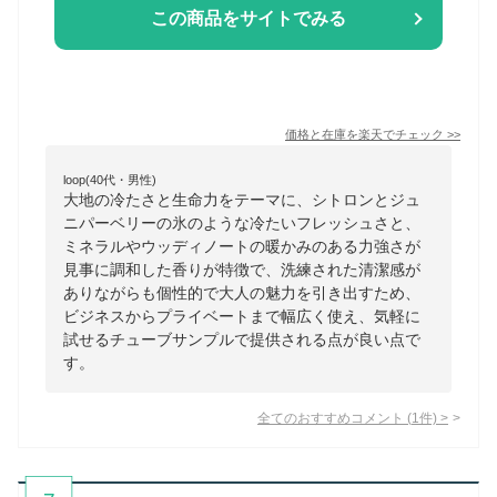
この商品をサイトでみる
価格と在庫を
楽天
でチェック
>>
loop(40代・男性)
大地の冷たさと生命力をテーマに、シトロンとジュ
ニパーベリーの氷のような冷たいフレッシュさと、
ミネラルやウッディノートの暖かみのある力強さが
見事に調和した香りが特徴で、洗練された清潔感が
ありながらも個性的で大人の魅力を引き出すため、
ビジネスからプライベートまで幅広く使え、気軽に
試せるチューブサンプルで提供される点が良い点で
す。
全てのおすすめコメント
(
1
件)
>