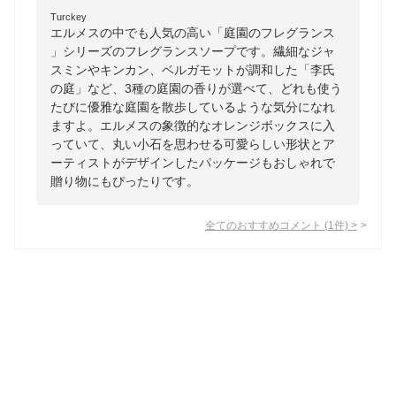
Turckey
エルメスの中でも人気の高い「庭園のフレグランス
」シリーズのフレグランスソープです。繊細なジャ
スミンやキンカン、ベルガモットが調和した「李氏
の庭」など、3種の庭園の香りが選べて、どれも使う
たびに優雅な庭園を散歩しているような気分になれ
ますよ。エルメスの象徴的なオレンジボックスに入
っていて、丸い小石を思わせる可愛らしい形状とア
ーティストがデザインしたパッケージもおしゃれで
贈り物にもぴったりです。
全てのおすすめコメント
(
1
件)
>