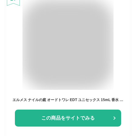
エルメス ナイルの庭 オードトワレ EDT ユニセックス 15mL 香水 フレグランス [並行輸入品]
この商品をサイトでみる