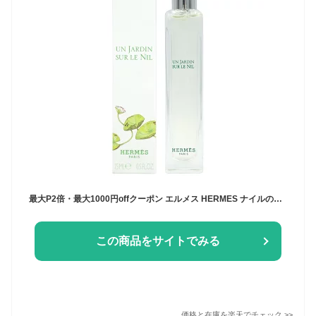
最大P2倍・最大1000円offクーポン エルメス HERMES ナイルの庭 EDT SP 15ml【当日発送_14時まで】HERMES【香水 メンズ レディース】【人気 ブランド ギフト 誕生日 プレゼント】【寝香水】
この商品をサイトでみる
価格と在庫を
楽天
でチェック
>>