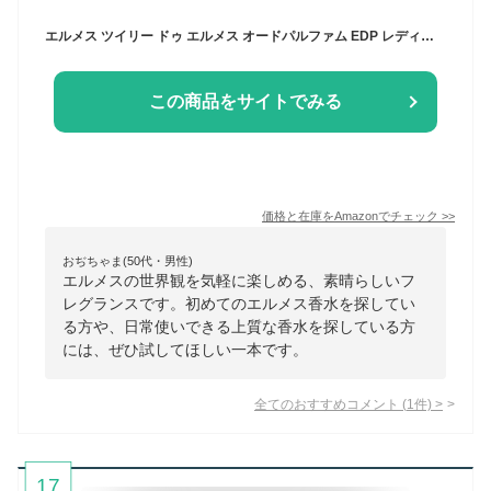
エルメス ツイリー ドゥ エルメス オードパルファム EDP レディース 15mL 香水 フレグランス [並行輸入品]
この商品をサイトでみる
価格と在庫を
Amazon
でチェック
>>
おぢちゃま(50代・男性)
エルメスの世界観を気軽に楽しめる、素晴らしいフ
レグランスです。初めてのエルメス香水を探してい
る方や、日常使いできる上質な香水を探している方
には、ぜひ試してほしい一本です。
全てのおすすめコメント
(
1
件)
>
17