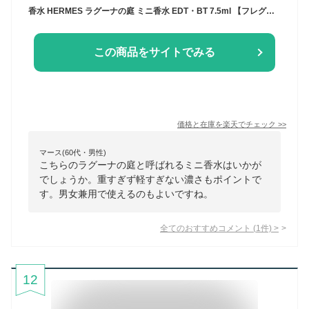
香水 HERMES ラグーナの庭 ミニ香水 EDT・BT 7.5ml 【フレグランス ギフト プレゼント 誕生日 ユニセックス・男女共用】【ラグーナの庭 UN JARDIN SUR LAGUNE EAU DE TOILETTE】
この商品をサイトでみる
価格と在庫を
楽天
でチェック
>>
マース(60代・男性)
こちらのラグーナの庭と呼ばれるミニ香水はいかが
でしょうか。重すぎず軽すぎない濃さもポイントで
す。男女兼用で使えるのもよいですね。
全てのおすすめコメント
(
1
件)
>
12