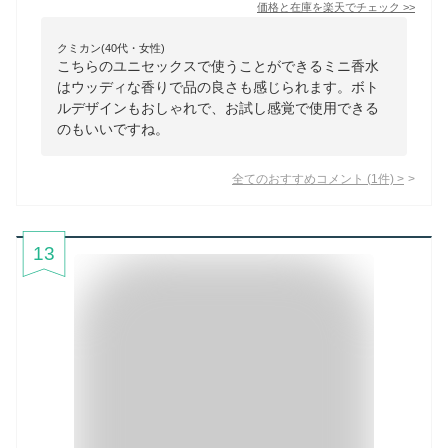
価格と在庫を
楽天
でチェック
>>
クミカン(40代・女性)
こちらのユニセックスで使うことができるミニ香水
はウッディな香りで品の良さも感じられます。ボト
ルデザインもおしゃれで、お試し感覚で使用できる
のもいいですね。
全てのおすすめコメント
(
1
件)
>
13