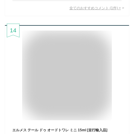
全てのおすすめコメント
(
1
件)
>
14
エルメス テール ドゥ オードトワレ ミニ 15ml [並行輸入品]