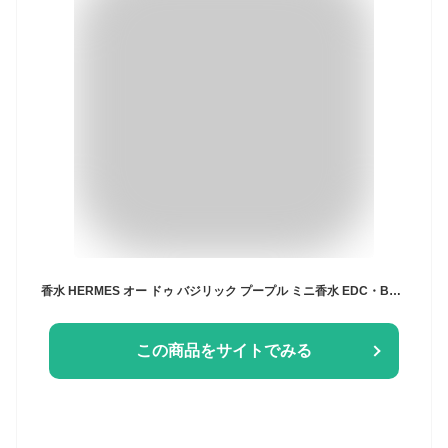
香水 HERMES オー ドゥ バジリック プープル ミニ香水 EDC・BT 7.5ml 【送料込み(沖縄・離島を除く)】【フレグランス ギフト プレゼント 誕生日 ユニセックス・男女共用】【バジリック プープル EAU DE BASILIC POURPLE EAU DE COLOGNE】
この商品をサイトでみる