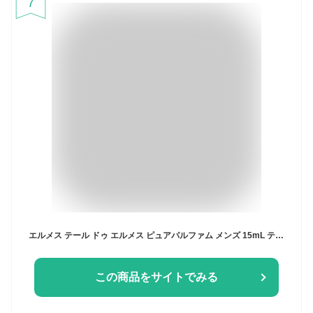
7
エルメス テール ドゥ エルメス ピュアパルファム メンズ 15mL テールドエルメス 香水 フレグランス [並行輸入品]
この商品をサイトでみる