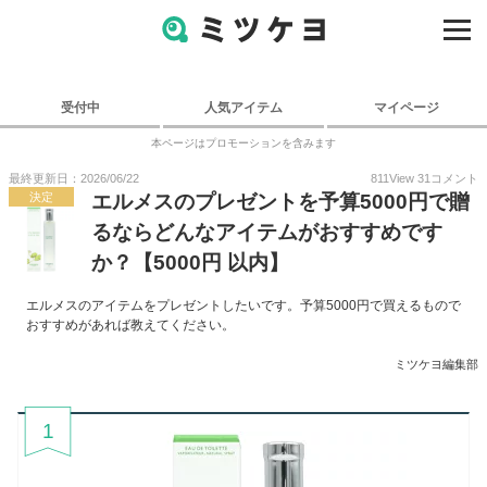
受付中
人気アイテム
マイページ
本ページはプロモーションを含みます
最終更新日：2026/06/22
811
View
31
コメント
決定
エルメスのプレゼントを予算5000円で贈
るならどんなアイテムがおすすめです
か？【5000円 以内】
エルメスのアイテムをプレゼントしたいです。予算5000円で買えるもので
おすすめがあれば教えてください。
ミツケヨ編集部
1