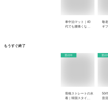
車中泊マット｜40
敬
代でも腰痛くならな
ギ
い快適に寝られるお
生
すすめを教えてくだ
フ
さい。
を
もうすぐ終了
受付中
受付
骨格ストレートの水
50
着｜韓国スタイルで
昔
バンドゥやビキニ、
90
タンキニなどおすす
た