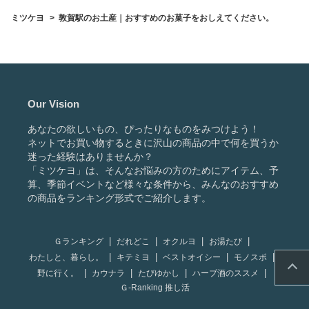
めを教えてくださ
教
ミツケヨ
敦賀駅のお土産｜おすすめのお菓子をおしえてください。
い。
Our Vision
あなたの欲しいもの、ぴったりなものをみつけよう！
ネットでお買い物するときに沢山の商品の中で何を買うか
迷った経験はありませんか？
「ミツケヨ」は、そんなお悩みの方のためにアイテム、予
算、季節イベントなど様々な条件から、みんなのおすすめ
の商品をランキング形式でご紹介します。
Ｇランキング
だれどこ
オクルヨ
お湯たび
わたしと、暮らし。
キテミヨ
ベストオイシー
モノスポ
野に行く。
カウナラ
たびゆかし
ハーブ酒のススメ
Ｇ-Ranking 推し活