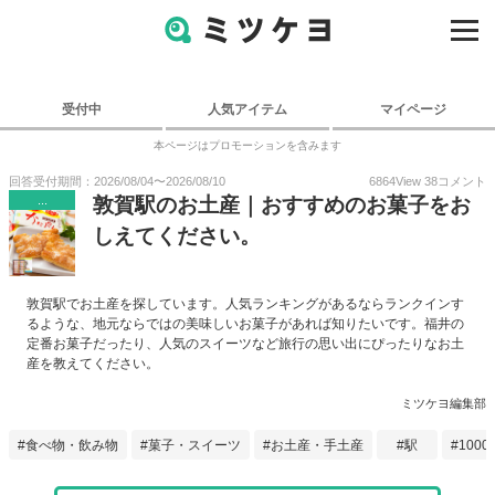
受付中
人気アイテム
マイページ
本ページはプロモーションを含みます
回答受付期間：
2026/08/04
〜
2026/08/10
6864
View
38
コメント
...
敦賀駅のお土産｜おすすめのお菓子をお
しえてください。
敦賀駅でお土産を探しています。人気ランキングがあるならランクインす
るような、地元ならではの美味しいお菓子があれば知りたいです。福井の
定番お菓子だったり、人気のスイーツなど旅行の思い出にぴったりなお土
産を教えてください。
ミツケヨ編集部
食べ物・飲み物
菓子・スイーツ
お土産・手土産
駅
1000