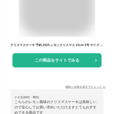
クリスマスケーキ 予約 2025 レモンクリスマス 15cm 5号 サイズ （目安：4人、5人、6人分） ネット限定 ムース 広島レモン ピスタチオ クリスマス ケーキ クリスマスリース 人気 絶品 お取り寄せ スイーツ 飾り かわいいお菓子 キャラクター かわいい おしゃれ 送料無料 広島
この商品をサイトでみる
価格と在庫を
楽天
でチェック
>>
ナオ玉(60代・男性)
こちらのレモン風味のクリスマスケーキは美味しい
ので安心してお買い求めいただけますとてもおすす
めできる商品です