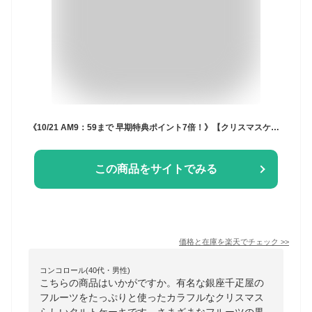
《10/21 AM9：59まで 早期特典ポイント7倍！》【クリスマスケーキ予約・2025】「銀座千疋屋（せんびきや）」銀座タルト（フルーツ）【送料無料】[美食サークル]
この商品をサイトでみる
価格と在庫を
楽天
でチェック
>>
コンコロール(40代・男性)
こちらの商品はいかがですか。有名な銀座千疋屋の
フルーツをたっぷりと使ったカラフルなクリスマス