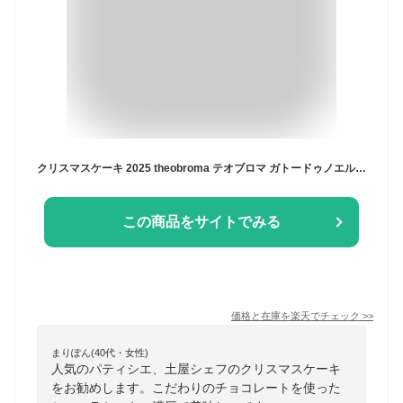
クリスマスケーキ 2025 theobroma テオブロマ ガトードゥノエル オ ショコラ 4号 ホールケーキ メーカー直送 冷凍便 お届け日12/23～12/25 チョコレートケーキ クリスマス 人気 おすすめ プレゼント お取り寄せスイーツ 高級 ギフト JGS 送料無料
この商品をサイトでみる
価格と在庫を
楽天
でチェック
>>
まりぽん(40代・女性)
人気のパティシエ、土屋シェフのクリスマスケーキ
をお勧めします。こだわりのチョコレートを使った