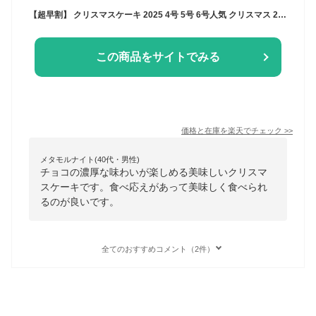
【超早割】 クリスマスケーキ 2025 4号 5号 6号人気 クリスマス 2025 予約 プレゼント ギフト 半熟 ザッハトルテ （おのし・包装・ラッピング不可） ケーキ チョコレートケーキ 送料無料 チョコケーキ ギフト プレゼント
この商品をサイトでみる
価格と在庫を
楽天
でチェック
>>
メタモルナイト(40代・男性)
チョコの濃厚な味わいが楽しめる美味しいクリスマ
スケーキです。食べ応えがあって美味しく食べられ
るのが良いです。
全てのおすすめコメント（2件）