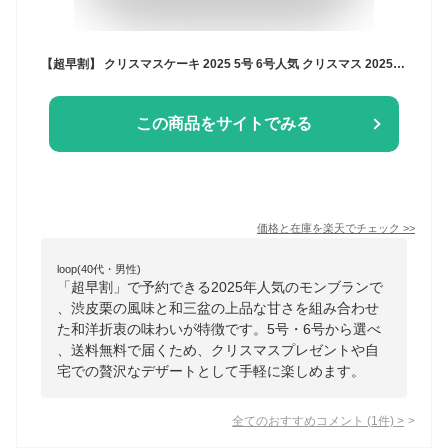
【超早割】 クリスマスケーキ 2025 5号 6号人気 クリスマス 2025 予約 プレゼント ギフト 送料無料 渋皮栗と和三盆のモンブラン （おのし・包装・ラッピング不可）モンブラン クリスマス ケーキ ケーキ 栗
この商品をサイトでみる
価格と在庫を
楽天
でチェック
>>
loop(40代・男性)
「超早割」で予約できる2025年人気のモンブランで
、渋皮栗の風味と和三盆の上品な甘さを組み合わせ
た和洋折衷の味わいが特徴です。5号・6号から選べ
、送料無料で届くため、クリスマスプレゼントや自
宅での贅沢なデザートとして手軽に楽しめます。
全てのおすすめコメント
(
1
件)
>