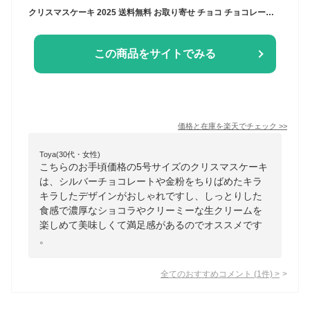
クリスマスケーキ 2025 送料無料 お取り寄せ チョコ チョコレート ケーキ 大人 子供 クリスマス ギフト プレゼント インスタ映え かわいい びっくり サプライズ 冷凍 解凍8時間 / 星空のショコラ 5号 4-6人分
この商品をサイトでみる
価格と在庫を
楽天
でチェック
>>
Toya(30代・女性)
こちらのお手頃価格の5号サイズのクリスマスケーキ
は、シルバーチョコレートや金粉をちりばめたキラ
キラしたデザインがおしゃれですし、しっとりした
食感で濃厚なショコラやクリーミーな生クリームを
楽しめて美味しくて満足感があるのでオススメです
。
全てのおすすめコメント
(
1
件)
>