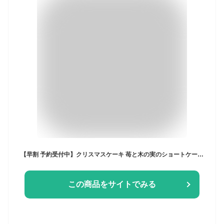
【早割 予約受付中】クリスマスケーキ 苺と木の実のショートケーキ 5号(直径15cm) 2025 x'mas ストロベリー クリームケーキ 苺 いちご 送料無料 贈り物 プレゼント クリスマス christmas 小島屋乳業製菓 新宿kojimaya (x21004)
この商品をサイトでみる