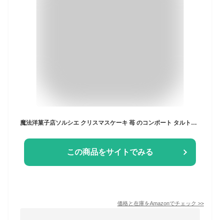
魔法洋菓子店ソルシエ クリスマスケーキ 苺 のコンポート タルトケーキ （ カスタードクリーム仕立て ） 4号 直径12cm 2人～3人分 320g 【クリスマス飾り付】 スイーツ ギフト いちご 誕生日ケーキ
この商品をサイトでみる
価格と在庫を
Amazon
でチェック
>>