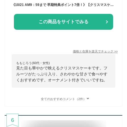
《10/21 AM9：59まで 早期特典ポイント7倍！》【クリスマスケーキ予約・2025】クワトロベリートルテ（オーナメント付き）【送料無料】[美食サークル]
この商品をサイトでみる
価格と在庫を
楽天
でチェック
>>
ももじろう(60代・女性)
見た目も華やかで映えるクリスマスケーキです。フ
ルーツがたっぷり入り、さわやかな甘さで食べやす
くおすすめです。オーナメント付きでいいですね。
全てのおすすめコメント（2件）
6