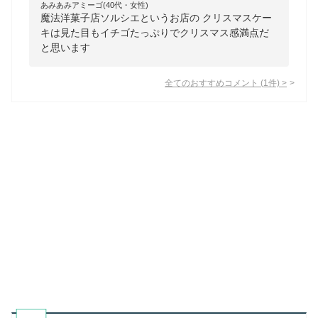
あみあみアミーゴ(40代・女性)
魔法洋菓子店ソルシエというお店の クリスマスケー
キは見た目もイチゴたっぷりでクリスマス感満点だ
と思います
全てのおすすめコメント
(
1
件)
>