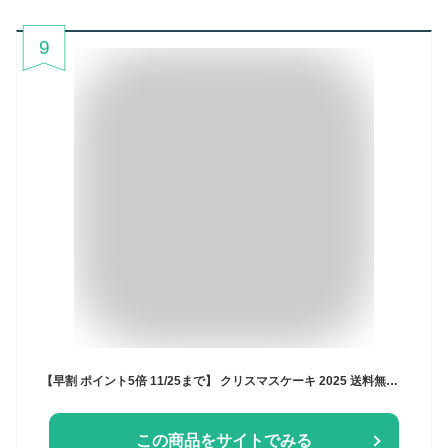
9
【早割 ポイント5倍 11/25まで】 クリスマスケーキ 2025 送料無料 クリスマス ギフト プレゼント お取り寄せ 2人 苺 生クリーム ショートケーキ 大人 子供 インスタ映え かわいい びっくり サプライズ 解凍12時間【ホワイトベリー 4号 2-3人分】
この商品をサイトでみる