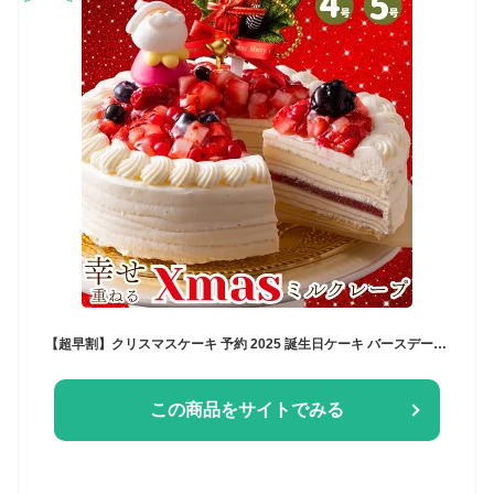
【超早割】クリスマスケーキ 予約 2025 誕生日ケーキ バースデー スイーツ 子供 記念日 4号 5号 プレゼント ギフト クレープ いちご ホワイト チョコレート 2人 3人用 4人用 ホワイト プレミアムミルクレープ
この商品をサイトでみる