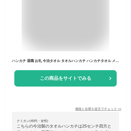
ハンカチ 退職 お礼 今治タオル タオルハンカチ ハンカチタオル メンズ レディース 名入れ ガーゼ 日本製 25cm 内祝い プチギフト 退任 転勤 御礼 引越し 挨拶 お返し ギフト プレゼント 卒業 卒園 母の日 父の日 5treesシャツストライプ
この商品をサイトでみる
価格と在庫を
楽天
でチェック
>>
クミカン(40代・女性)
こちらの今治製のタオルハンカチは25センチ四方と