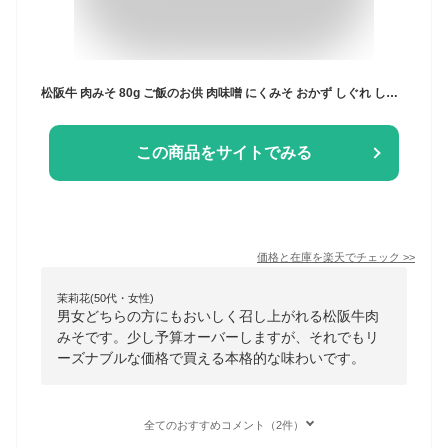
松阪牛 肉みそ 80g ご飯のお供 肉味噌 にくみそ おかず しぐれ しぐれ煮 佃煮 ごはんのおとも A5 お土産 手土産 粗品 グルメ ギフト 贈り物 お取り寄せ プレゼント 和牛 牛肉 国産 国産牛 高級 景品 お祝い 内祝い お礼 母の日 父の日 お中元 御中元 お歳暮 御歳暮 まるよし
この商品をサイトでみる
価格と在庫を
楽天
でチェック
>>
茉莉花(50代・女性)
男女どちらの方にもおいしく召し上がれる松阪牛肉
みそです。少し予算オーバーしますが、それでもリ
ーズナブルな価格で買える本格的な味わいです。
全てのおすすめコメント（2件）