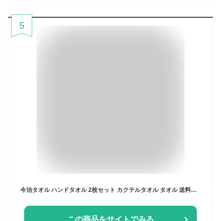
5
今治タオル ハンドタオル 2枚セット カクテルタオル タオル 送料無料 (ポスト投函) ウォッシュタオル タオルハンカチ 日本製 カラフル リバーシブル マルチカラー デザイン ポップ レディース メンズ 大人 子供 おしゃれ かわいい 可愛い ブランド 保育園
この商品をサイトでみる