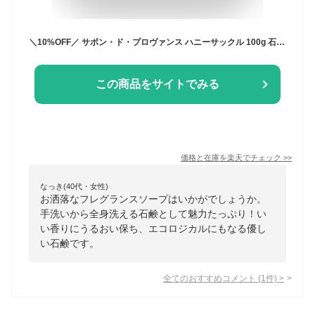
＼10%OFF／ サボン・ド・プロヴァンス ハニーサックル 100g 石けん 石鹸 マルセイユソープ フランス 製 メートル・サボン・ド・マルセイユ フレグランスソープ 香り ソープ 香り付き石鹸 パーム油 プチギフト ギフト プレゼント
この商品をサイトでみる
価格と在庫を
楽天
でチェック
>>
なっき(40代・女性)
お洒落なフレグランスソープはいかがでしょうか。
手洗いから全身洗える石鹸として魅力たっぷり！い
い香りにうるおい保ち、エコロジカルにもなる優し
い石鹸です。
全てのおすすめコメント
(
1
件)
>