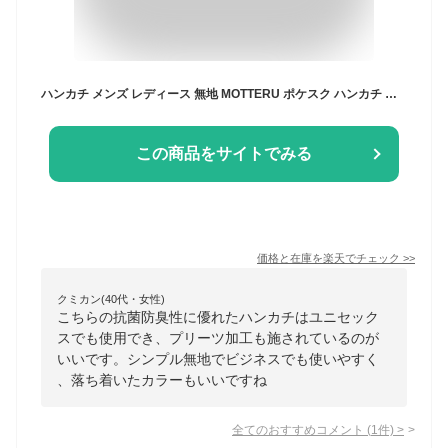
ハンカチ メンズ レディース 無地 MOTTERU ポケスク ハンカチ ヘミング MO-2002 男女兼用 ユニセックス ポリエステル 抗菌 防臭 プリーツ加工
この商品をサイトでみる
価格と在庫を
楽天
でチェック
>>
クミカン(40代・女性)
こちらの抗菌防臭性に優れたハンカチはユニセック
スでも使用でき、プリーツ加工も施されているのが
いいです。シンプル無地でビジネスでも使いやすく
、落ち着いたカラーもいいですね
全てのおすすめコメント
(
1
件)
>