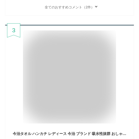
全てのおすすめコメント（2件）
3
今治タオル ハンカチ レディース 今治 ブランド 吸水性抜群 おしゃれなジャカード チェックハート リーフ 花 日本製 国産 お配り ギフト プレゼント 退職 お礼 ご挨拶 婦人《 個別ラッピング無料 25×25cm 》