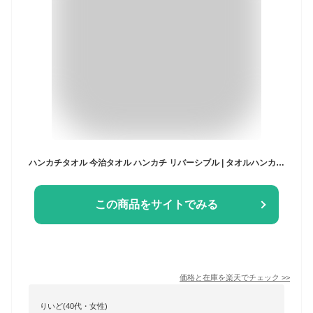
ハンカチタオル 今治タオル ハンカチ リバーシブル | タオルハンカチ レディース メンズ プレゼント プチギフト ギフト 今治 無地 ハンドタオル ミニタオル お返し 雑貨 退職 お礼 ちょっとした 女性 贈り物 男性 手拭きタオル ミニギフト クリスマス 職場 誕生日 タオル
この商品をサイトでみる
価格と在庫を
楽天
でチェック
>>
りいど(40代・女性)