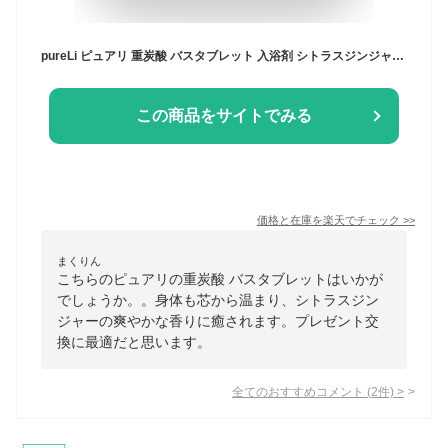
pureLi ピュアリ 重炭酸 バスタブレット 入浴剤 シトラスジンジャーの香り 無色 お風呂 ギフト プレゼント バスボム かわいい おしゃれ 柑橘 ゆず湯 無色 無着色 女性 微香料 癒やし リラックス 送料無料
この商品をサイトでみる
価格と在庫を
楽天
でチェック
>>
まくりん
こちらのピュアリの重炭酸 バスタブレットはいかが
でしょうか。。身体も芯から温まり、シトラスジン
ジャーの爽やかな香りに癒されます。プレゼント交
換に最適だと思います。
全てのおすすめコメント
(
2
件)
>