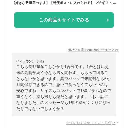
【好きな数量選べます】【郵便ポストに入れられる】 プチギフト 退職 お礼 挨拶 お世話になりました ありがとう ほんの気持ち ご縁に感謝 プレゼント『令和 7年産 長野こしひかり*1合150gお世話になりました1個』メッセージライス 挨拶米
この商品をサイトでみる
価格と在庫を
Amazon
でチェック
>>
ベイツ(50代・男性)
こちら長野県産こしひかり1合分です。1合とはいえ
米の高騰が続く今なら男女問わず、もらって困るこ
ともないかと思います。真空パックで未開封なら6か
月間保存できるので、急いで食べなくてもいいのは
安心ですね。サイズもコンパクトで150グラムなので
重くなく、持ち帰りも楽だと思います。「お世話に
なりました」のメッセージも1年の締めくくりにぴっ
たりではないでしょうか？
全てのおすすめコメント
(
1
件)
>