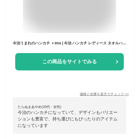
今治うまれのハンカチ ＋ima | 今治 ハンカチ レディース タオルハンカチ プレゼント 女性 プチギフト 送別会 おしゃれ ギフト かわいい ミニタオル ガーゼ 今治タオル お礼 ミニハンカチ 子供 ミニ お祝い 卒園 ホワイトデー ハンドタオル
この商品をサイトでみる
価格と在庫を
楽天
でチェック
>>
たらぬまあやめ(20代・女性)
今治のハンカチになっていて、デザインもバリエー
ションも豊富で、持ち運びにもぴったりのアイテム
になっています