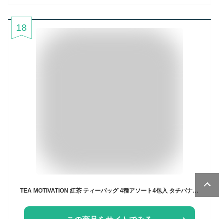
18
TEA MOTIVATION 紅茶 ティーバッグ 4種アソート4包入 タチバナ産業 アールグレイ ダージリン アッサム ももりんご ホワイトデー お礼 手土産 挨拶 ホワイトデー 母の日 RSL 送料無料