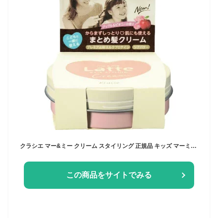
クラシエ マー&ミー クリーム スタイリング 正規品 キッズ マーミーラッテ 全身 赤ちゃん ヘアクリーム まとめ髪 親子で使える マーアンドミー スタイリング剤 ラッテ 子供 子ども ベビー トリートメント マーミー 静電気 ヘアケア ヘアスタイリング アットコスメ
この商品をサイトでみる