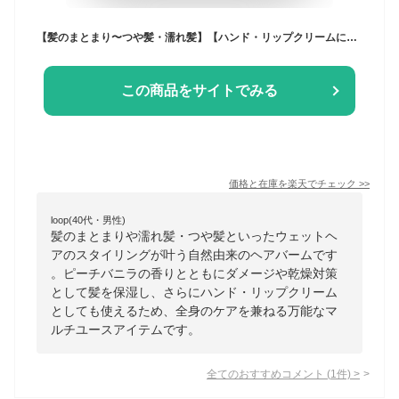
【髪のまとまり〜つや髪・濡れ髪】【ハンド・リップクリームにも】M.T.Balm（エムティーバーム）60g ウェットヘア まとめ髪 乾燥対策 ダメージ ヘアワックス スタイリング剤 ピーチバニラ ヘアバーム 保湿 艶 自然由来 パーマ
この商品をサイトでみる
価格と在庫を
楽天
でチェック
>>
loop(40代・男性)
髪のまとまりや濡れ髪・つや髪といったウェットヘ
アのスタイリングが叶う自然由来のヘアバームです
。ピーチバニラの香りとともにダメージや乾燥対策
として髪を保湿し、さらにハンド・リップクリーム
としても使えるため、全身のケアを兼ねる万能なマ
ルチユースアイテムです。
全てのおすすめコメント
(
1
件)
>