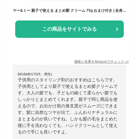
マー&ミー 親子で使える まとめ髪 クリーム 75g おまけ付き | 全身 肌にも使える ヘアケア スタイリング ママ ベビー キッズ 子供 赤ちゃん ラッテ
この商品をサイトでみる
価格と在庫を
Amazon
でチェック
>>
BIGBABY(70代・男性)
子供用のスタイリング剤のおすすめはこちらです。
子供用としてより親子で使えるまとめ髪クリームで
す。大人の髪でも、子どもの細くて柔らかい髪でも
しっかりとまとめてくれます。親子で同じ商品を使
えるので、お出かけ前の身支度がスムーズにできま
す。髪に自然なツヤが出て、ふんわりナチュラルに
まとまるのが良いですね。しかも髪の毛をまとめた
後に手を洗わなくても、ハンドクリームとして使え
るので手にも良いですよ。