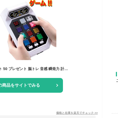
脳トレ ゲームロボット 50 プレゼント 脳トレ 音感 瞬発力 計算力 運試し 判断力 記憶力 推理力 対象年齢 50種類ゲーム 大人でも楽しめる お子さんに 家族で気楽に脳トレ 趣味 一人遊び ゲーム ボケ防止 面白い 遊び 前頭葉 記憶力 計算力 もぐらたたき 孫 父の日
の商品をサイトでみる
価格と在庫を
楽天
でチェック
>>