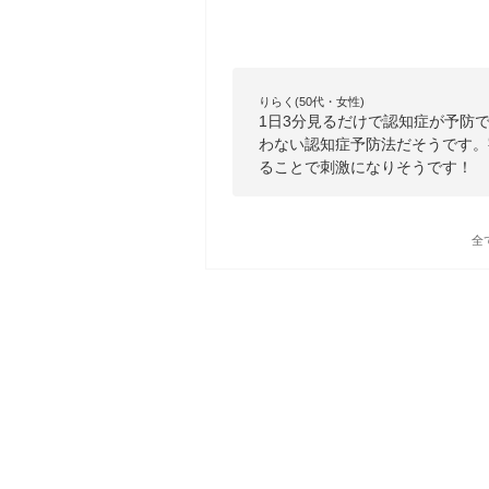
りらく(50代・女性)
1日3分見るだけで認知症が予防
わない認知症予防法だそうです。
ることで刺激になりそうです！
全