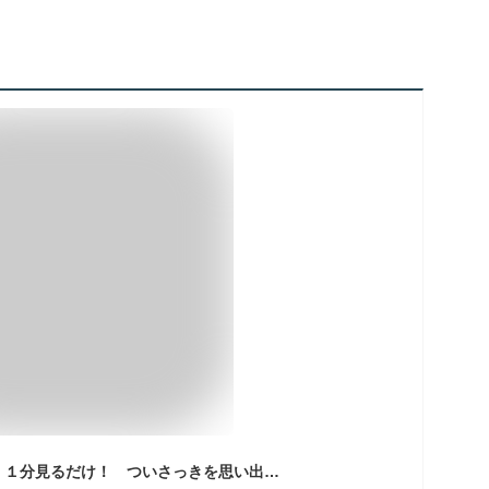
毎日脳活スペシャル １分見るだけ！ ついさっきを思い出せない人の記憶力ドリル大全１