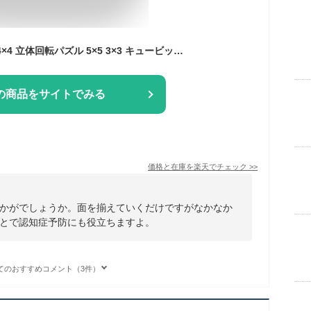
ルービックキューブ 4×4 立体回転パズル 5×5 3×3 キュービック キューブ 12面 6色 キュービック パズルキューブ おもちゃ 子供 知育玩具 趣味 認知症予防 ボケ防止 シール スムーズ 競技 スピード パズルゲーム 脳トレ ストレス解消 プレゼント【宅配便】
の商品をサイトでみる
価格と在庫を
楽天
でチェック
>>
かがでしょうか。面を揃えていくだけですがなかなか
とで認知症予防にも役立ちますよ。
てのおすすめコメント（3件）