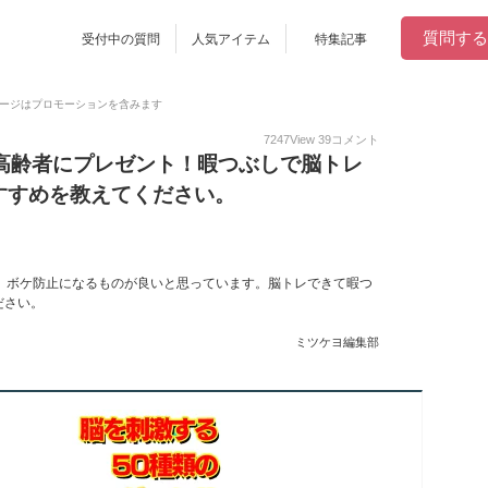
質問する
受付中の質問
人気アイテム
特集記事
ージはプロモーションを含みます
7247
View
39
コメント
の高齢者にプレゼント！暇つぶしで脳トレ
すすめを教えてください。
、ボケ防止になるものが良いと思っています。脳トレできて暇つ
ださい。
ミツケヨ編集部