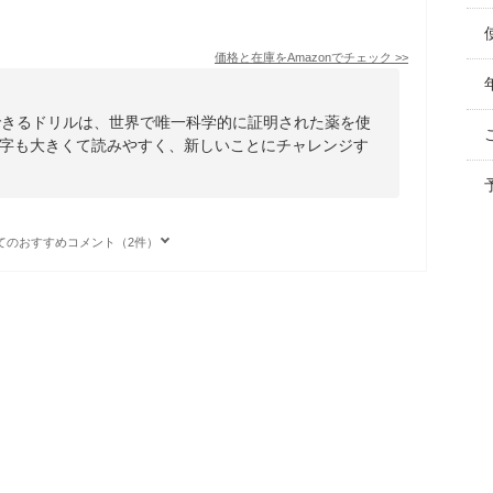
価格と在庫を
Amazon
でチェック
>>
できるドリルは、世界で唯一科学的に証明された薬を使
字も大きくて読みやすく、新しいことにチャレンジす
てのおすすめコメント（2件）