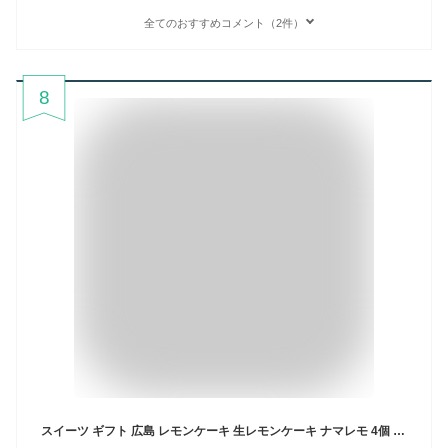
全てのおすすめコメント（2件）
8
スイーツ ギフト 広島 レモンケーキ 生レモンケーキ ナマレモ 4個 送料無料 個包装 かわいい おしゃれ プレゼント 怪獣レモン レモンスイーツ 生レモ お取り寄せ 詰め合わせ 内祝い お祝い お返し お礼 誕生日 お歳暮 お年賀 マクアケ 産直 ソンヌフ