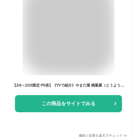
【2/4～2/10限定 P5倍】《TVで紹介》やまだ屋 桐葉菓（とうようか）10個入 ザ・広島ブランド認定 広島土産 ギフト もちもち 新食感
この商品をサイトでみる
価格と在庫を
楽天
でチェック
>>