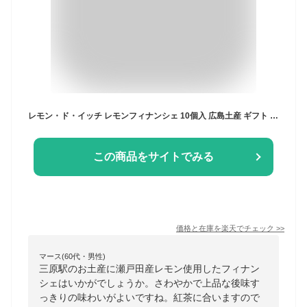
レモン・ド・イッチ レモンフィナンシェ 10個入 広島土産 ギフト プレゼント お菓子詰め合せ 広島特産品 瀬戸田産レモン使用 フィナンシェ サンド ミルククリーム 小倉クリーム レモン果汁 檸檬 洋菓子 帰省 手土産 個包装 卒業祝い 退職祝い ホワイトデー
この商品をサイトでみる
価格と在庫を
楽天
でチェック
>>
マース(60代・男性)
三原駅のお土産に瀬戸田産レモン使用したフィナン
シェはいかがでしょうか。さわやかで上品な後味す
っきりの味わいがよいですね。紅茶に合いますので