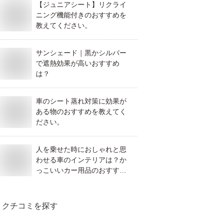
【ジュニアシート】リクライ
ニング機能付きのおすすめを
教えてください。
サンシェード｜黒かシルバー
で遮熱効果が高いおすすめ
は？
中
受付中
受付中
車のシート蒸れ対策に効果が
ある物のおすすめを教えてく
ださい。
人を乗せた時におしゃれと思
わせる車のインテリアは？か
代のメンズキャ
昭和レトロのワン
ボディ用ラメパウ
っこいいカー用品のおすすめ
プ｜大人に似合
ピース｜水玉で大
ダー｜結婚式でキ
を教えてください。
ブランド帽子の
人かわいいおすす
ラキラ肌になれる
すすめを教えて
めを教えてくださ
おすすめを教えて
クチコミを探す
ださい。
い。
ください。