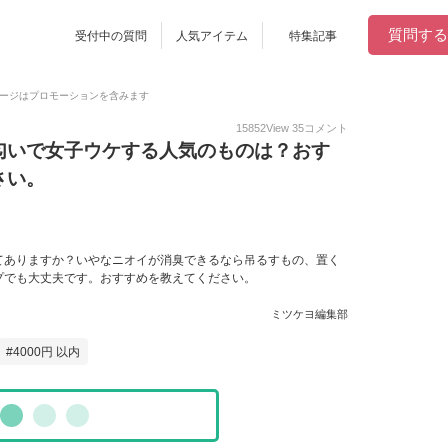
質問する
受付中の質問
人気アイテム
特集記事
ージはプロモーションを含みます
15852
View
35
コメント
匂いで女子ウケする人気のものは？おす
さい。
てありますか？いやなニオイが消臭できるなら吊るすもの、置く
プでも大丈夫です。おすすめを教えてください。
ミツケヨ編集部
4000円 以内