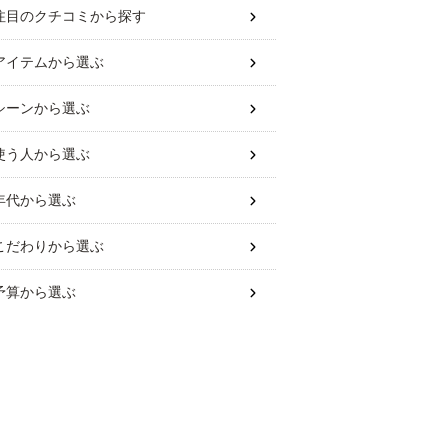
注目のクチコミから探す
中
受付中
受付中
アイテム
から選ぶ
シーン
から選ぶ
使う人
から選ぶ
潟の調味料｜新
新潟の調味料｜新
車中泊に使えるエ
年代
から選ぶ
駅で買えるお土
潟駅で買えるお土
アコン後付けアイ
にぴったりなお
産にぴったりなお
テム｜静かでコス
こだわり
から選ぶ
すめを教えてく
すすめを教えてく
パがいいなどおす
さい。
ださい。
すめを教えてくだ
予算
から選ぶ
さい。