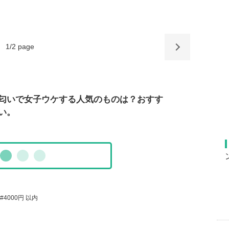
1
/
2
page
匂いで女子ウケする人気のものは？おすす
い。
4000円 以内