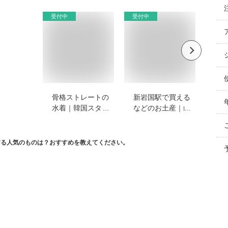
受付中
受付中
受付
骨格ストレートの
新岩国駅で買える
新
水着｜韓国スタイ
などのお土産｜山
潟
ルでバンドゥやビ
口県のおみやげ街
産
キニ、タンキニな
道で買えるものの
す
どおすすめを教え
おすすめを教えて
だ
する人気のものは？おすすめを教えてください。
てください。
ください。