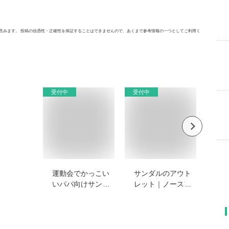
含みます。 投稿の信憑性・正確性を保証することはできませんので、あくまで参考情報の一つとしてご利用く
受付中
受付中
受付
運動会でかっこい
サンダルのアウト
50
いパパ向けサング
レット｜ノースフ
ッ
ラス｜写真映えし
ェイスからハイブ
う
て機能性も高いお
ランドまででおす
お
すすめを教えてく
すめを教えてくだ
く
ださい。
さい。