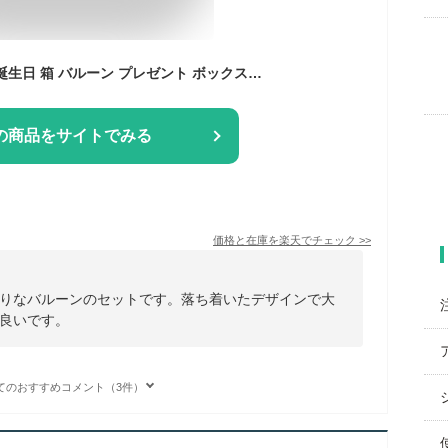
サプライズボックス 誕生日 箱 バルーン プレゼント ボックス 大きい 50cm【 ブラック and ホワイト 】ドッキリ 巨大 バースデー 飾り付け 装飾 パーティーグッズ 彼氏 彼女 男の子 部屋 白
の商品をサイトでみる
価格と在庫を
楽天
でチェック
>>
りなバルーンのセットです。落ち着いたデザインで大
良いです。
てのおすすめコメント（3件）