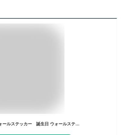
誕生日☆ シール式ウォールステッカー 誕生日 ウォールステッカー 飾り 600×1350mm シール式 ケーキ ガーランド ガーラント バースデーパーティ飾り 風船 バルーン 壁紙 はがせる 剥がせる お祝い パーティ DIY Anniversary 015248