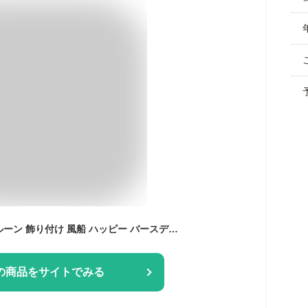
Lausatek 誕生日 バルーン 飾り付け 風船 ハッピー バースデー happy birthday ガーランド ハート風船 紙吹雪風船 装飾 お祝い サプライズ シルバー ブルー パーティーセット
の商品をサイトでみる