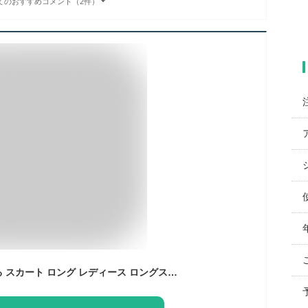
てのおすすめコメント（2件）
これは凄い！楽すぎる スカート ロング レディース ロングスカート マキシスカート ベイカースカート マキシ 大きいサイズ 体型カバー ウエストゴム フレア Aライン チノ ミリタリー アウトドア キャンプ カーゴ カーゴスカート 黒 秋 冬 HUG.U