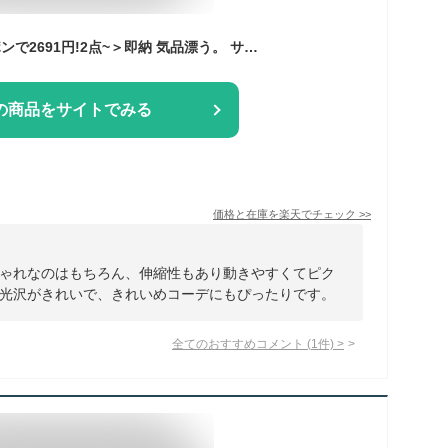
＜23:59迄55％クーポンで2691円!2点~＞即納 気品漂う。 サテンスカート マーメイド スカート タイト 秋冬 サテン aライン ロング 丈 レディース ロングスカート ボトムス フレアスカート 大きいサイズ ウエストゴム マキシ きれいめ とろみ ホワイト ブラウン
の商品をサイトでみる
価格と在庫を
楽天
でチェック
>>
ゃれなのはもちろん、伸縮性もあり動きやすくてピク
光沢がきれいで、きれいめコーデにもぴったりです。
全てのおすすめコメント
(
1
件)
>