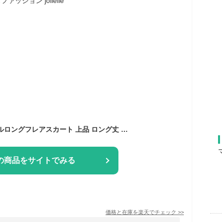
サマーセール テンセルロングフレアスカート 上品 ロング丈 高身長 ウエストゴム 綺麗見え 通勤 OL お出かけ ピクニック ママコーデ ゆったり レディースファッション jolielle
の商品をサイトでみる
価格と在庫を
楽天
でチェック
>>