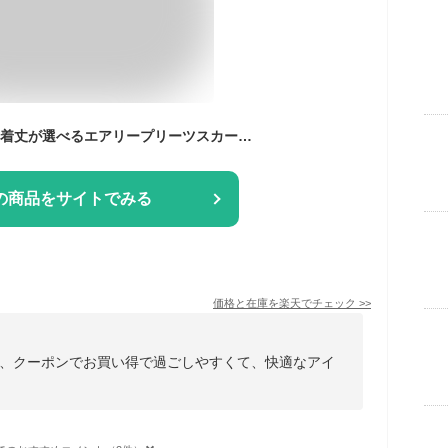
【SALE／30%OFF】着丈が選べるエアリープリーツスカート ROPE' PICNIC ロペピクニック スカート その他のスカート ベージュ ピンク ホワイト ネイビー グレー グリーン ブラック【RBA_E】[Rakuten Fashion]
の商品をサイトでみる
価格と在庫を
楽天
でチェック
>>
、クーポンでお買い得で過ごしやすくて、快適なアイ