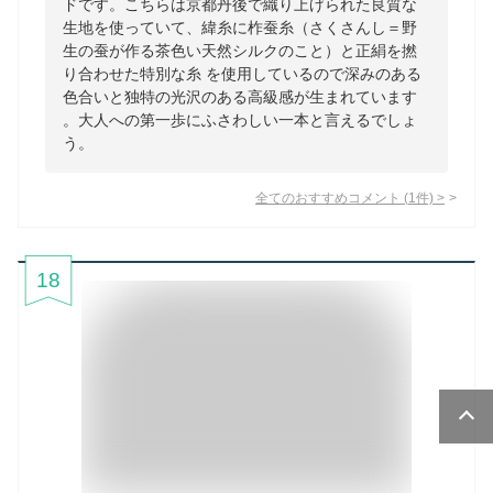
ドです。こちらは京都丹後で織り上げられた良質な
生地を使っていて、緯糸に柞蚕糸（さくさんし＝野
生の蚕が作る茶色い天然シルクのこと）と正絹を撚
り合わせた特別な糸 を使用しているので深みのある
色合いと独特の光沢のある高級感が生まれています
。大人への第一歩にふさわしい一本と言えるでしょ
う。
全てのおすすめコメント
(
1
件)
>
18