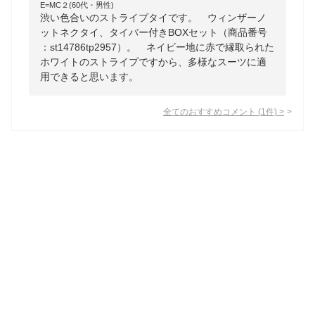
E=MC２(60代・男性)
渋い色合いのストライプタイです。 ウィンザーノ
ットネクタイ、タイバー付きBOXセット（商品番号
：st14786tp2957）。 ネイビー地に赤で縁取られた
ホワイトのストライプですから、多様なスーツに適
用できると思います。
全てのおすすめコメント
(
1
件)
>