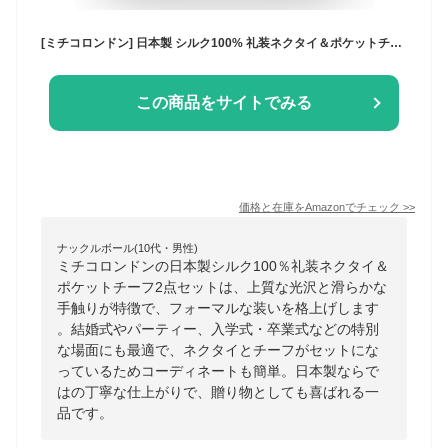
[ミチコロンドン] 日本製 シルク100% 礼装ネクタイ＆ポケットチーフ 2点セット M-CPN-SET-173
この商品をサイトでみる
価格と在庫を
Amazon
でチェック
>>
ナックルボール(10代・男性)
ミチコロンドンの日本製シルク100％礼装ネクタイ＆
ポケットチーフ2点セットは、上質な光沢と滑らかな
手触りが特徴で、フォーマルな装いを格上げします
。結婚式やパーティー、入学式・卒業式などの特別
な場面にも最適で、ネクタイとチーフがセットにな
っているためコーディネートも簡単。日本製ならで
はの丁寧な仕上がりで、贈り物としても喜ばれる一
品です。