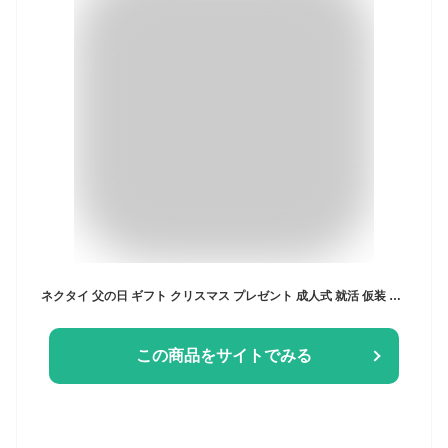
ネクタイ 父の日 ギフト クリスマス プレゼント 成人式 就活 仮装 コスプレ ブランド MUK-H-SET無地 Necktie ブランド シルク silk
この商品をサイトでみる