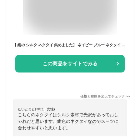
【 紺の シルク ネクタイ 集めました】 ネイビー ブルー ネクタイ 青 高級 上品 光沢 綺麗 無地 シンプル 藍 紺 ビジネス 仕事 冠婚葬祭 フォーマル 結婚式 パーティ スーツ プレゼント ギフト クリスマス 就活 大人 誕生日 入学式 成人式 メール便のみ送料無料 [M便 1/5]
この商品をサイトでみる
価格と在庫を
楽天
でチェック
>>
たいとまと(30代・女性)
こちらのネクタイはシルク素材で光沢があっておし
ゃれだと思います。紺色のネクタイなのでスーツに
合わせやすいと思います。