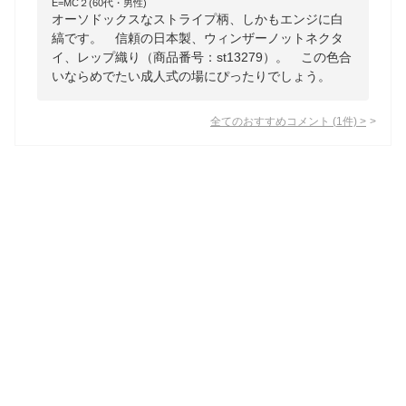
E=MC２(60代・男性)
オーソドックスなストライプ柄、しかもエンジに白
縞です。 信頼の日本製、ウィンザーノットネクタ
イ、レップ織り（商品番号：st13279）。 この色合
いならめでたい成人式の場にぴったりでしょう。
全てのおすすめコメント
(
1
件)
>