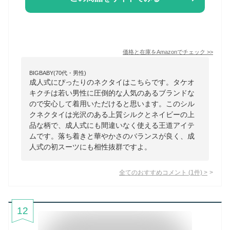
価格と在庫を
Amazon
でチェック
>>
BIGBABY(70代・男性)
成人式にぴったりのネクタイはこちらです。タケオ
キクチは若い男性に圧倒的な人気のあるブランドな
ので安心して着用いただけると思います。このシル
クネクタイは光沢のある上質シルクとネイビーの上
品な柄で、成人式にも間違いなく使える王道アイテ
ムです。落ち着きと華やかさのバランスが良く、成
人式の初スーツにも相性抜群ですよ。
全てのおすすめコメント
(
1
件)
>
12