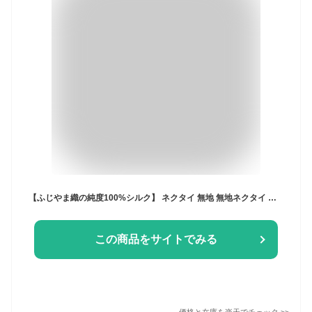
【ふじやま織の純度100%シルク】 ネクタイ 無地 無地ネクタイ ふじやま織 シルクネクタイ シルク 絹 日本製 シルク100% 100％ シルク100 冠婚葬祭 礼装 結婚式 青 赤 白 黒 赤 グレー ネイビー オレンジ シルバー 緑 ギフト プレゼント 父の日 成人式 [M便 1/5]
この商品をサイトでみる