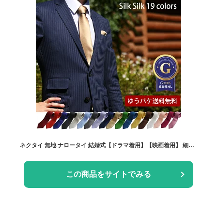
ネクタイ 無地 ナロータイ 結婚式【ドラマ着用】【映画着用】 細身 選べる幅 ソリッド ネクタイ 日本製 シルク100％ 黒 紺 赤 ワイン シルバー ギフト プレゼント 披露宴 入学式 成人式 就職祝 誕生日 【ポスト投函送料無料】
この商品をサイトでみる