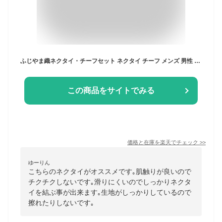
ふじやま織ネクタイ・チーフセット ネクタイ チーフ メンズ 男性 紳士 シルクネクタイ シルクチーフ 日本製 ふじやま織 朱子織 高級 ビジネス 仕事 冠婚葬祭 フォーマル 結婚式 パーティ 二次会 スーツ 誕生日 入学式 成人式 [M便 1/2]
この商品をサイトでみる
価格と在庫を
楽天
でチェック
>>
ゆーりん
こちらのネクタイがオススメです｡肌触りが良いので
チクチクしないです｡滑りにくいのでしっかりネクタ
イを結ぶ事が出来ます｡生地がしっかりしているので
擦れたりしないです｡