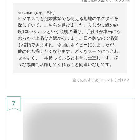
価格と在庫を
楽天
でチェック
>>
Masamasa(60代・男性)
ビジネスでも冠婚葬祭でも使える無地のネクタイを
探していて、こちらを選びました。ふじやま織の純
度100%シルクという説明の通り、手触りが本当にな
めらかで上品な光沢があります。日本製なので品質
も信頼できますね。今回はネイビーにしましたが、
他の色も揃えたくなります。どんなスーツにも合わ
せやすく、一本持っていると非常に重宝します。様
々な場面で活躍してくれること間違いなしです。
全てのおすすめコメント
(
1
件)
>
7