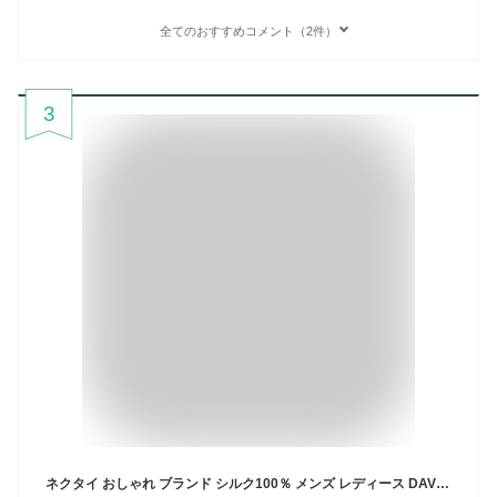
全てのおすすめコメント（2件）
3
ネクタイ おしゃれ ブランド シルク100％ メンズ レディース DAVICI ダヴィンチ パネル 切り替え 【あす楽_関東】【あす楽_近畿】個性派 ギフト プレゼント 誕生日 成人式 結婚式 入学式 卒業式