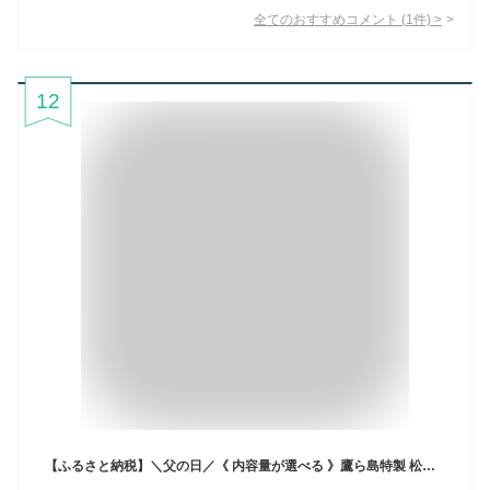
全てのおすすめコメント
(
1
件)
>
12
【ふるさと納税】＼父の日／《 内容量が選べる 》鷹ら島特製 松浦 鷹島のアジフライ(フィレタイプ) 4枚〜48枚