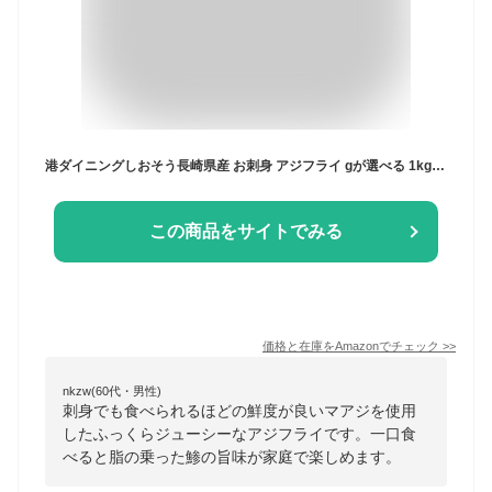
港ダイニングしおそう長崎県産 お刺身 アジフライ gが選べる 1kg（28枚）骨取り フライ フィレ 冷凍 お刺身鮮度 真アジ 骨なし鰺フライ 鯵 惣菜 (28, 1kg)
この商品をサイトでみる
価格と在庫を
Amazon
でチェック
>>
nkzw(60代・男性)
刺身でも食べられるほどの鮮度が良いマアジを使用
したふっくらジューシーなアジフライです。一口食
べると脂の乗った鯵の旨味が家庭で楽しめます。