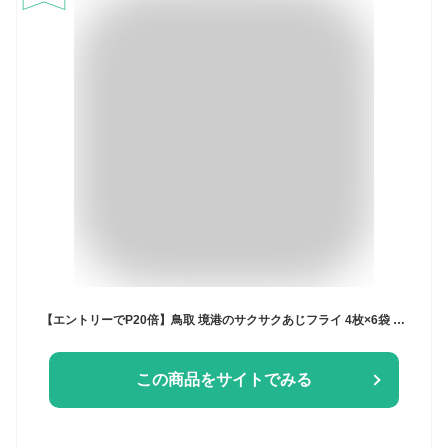
【エントリーでP20倍】鳥取 境港のサクサクあじフライ 4枚×6袋 美味しい アジフライ 取り寄せ あじフライ 鯵フライ あじふらい 国産アジフライ 揚げるだけ 冷凍 国産あじ使用 境港 魚フライ 冷凍フライ 冷凍あじ 冷凍鯵 揚げ物 簡単調理 冷凍おかず おかず お弁当 おつまみ
この商品をサイトでみる