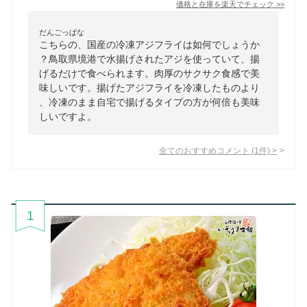
価格と在庫を
楽天
でチェック
>>
だんごっぱな
こちらの、国産の冷凍アジフライは如何でしょうか
？鳥取県境港で水揚げされたアジを使っていて、揚
げるだけで食べられます。肉厚のサクサク食感で美
味しいです。揚げたアジフライを冷凍したものより
、冷凍のまま自宅で揚げるタイプの方が何倍も美味
しいですよ。
全てのおすすめコメント
(
1
件)
>
1