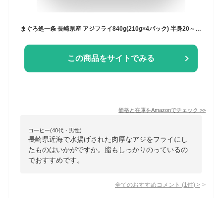
まぐろ処一条 長崎県産 アジフライ840g(210g×4パック) 半身20～28枚 [[国産アジフライ210g-4p]
この商品をサイトでみる
価格と在庫を
Amazon
でチェック
>>
コーヒー(40代・男性)
長崎県近海で水揚げされた肉厚なアジをフライにし
たものはいかがですか。脂もしっかりのっているの
でおすすめです。
全てのおすすめコメント
(
1
件)
>