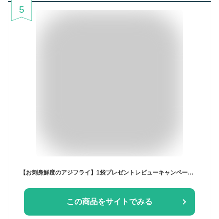
5
【お刺身鮮度のアジフライ】1袋プレゼントレビューキャンペーンあり！あじフライ 国産 あじ 鯵 松浦 長崎 大容量 冷凍 送料無料 時短 簡単 まとめ買い お得 美味しい 絶品
この商品をサイトでみる