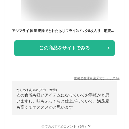
アジフライ 国産 境港でとれたあじフライ2パック8枚入り 朝競 アジフライ 境港 あじ あじフライ 鳥取県 境港市 おつまみに お弁当に おかず 逸品 4枚入り×2P 【YouTube】
この商品をサイトでみる
価格と在庫を
楽天
でチェック
>>
たらぬまあやめ(20代・女性)
衣の食感も軽いアイテムになっていてお手軽かと思
いますし、味もふっくらと仕上がっていて、満足度
も高くてオススメかと思います
全てのおすすめコメント（3件）