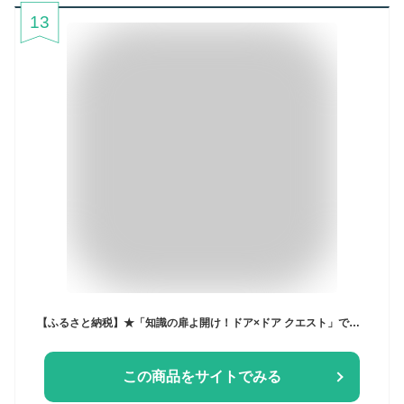
13
【ふるさと納税】★「知識の扉よ開け！ドア×ドア クエスト」でご紹介！★ てっぱつアジフライ 1パック2枚入り×2 千葉県 南房総市 国産 鮮度抜群 アジ 特大 でかい 簡単調理 衣付き 冷凍のまま 揚げるだけ さくさく ふっくら 食べ応え 肉厚 お取り寄せ グルメ 送料無料
この商品をサイトでみる