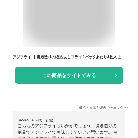
アジフライ 【 境港造りの絶品 あじフライ 1パックあたり4枚入 まとめ買い】 鯵フライ 国産 冷凍食品 定食用 海鮮 おかず 魚 お惣菜 食べ物 ホームパーティー 料理 送料無料（一部地域は別途送料が発生）
この商品をサイトでみる
価格と在庫を
楽天
でチェック
>>
SAMANSA(50代・女性)
こちらのアジフライはいかがでしょう。境港造りの
絶品でアジフライで美味しくていいと思います。 冷