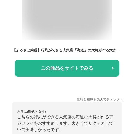
【ふるさと納税】行列ができる人気店「海道」の大将が作る大きなアジフライ＆エビフライ【B1-163】アジ 鯵 あじ 揚げ物 おかず お弁当 フライ 魚 家庭用 簡単 魚 魚介類 海産物 海の幸 おつまみ 冷凍 グルメ エビ えび 海老 蝦 海老フライ 惣菜
この商品をサイトでみる
価格と在庫を
楽天
でチェック
>>
ぷりん(50代・女性)
こちらの行列ができる人気店の海道の大将が作るア
ジフライをおすすめします。大きくてサクッとして
いて美味しかったです。