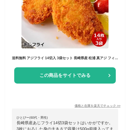
送料無料 アジフライ 14切入 3袋セット 長崎県産 松浦 真アジ フィーレ あじフライ アジ フィレ 骨取り半身 お子様も食べやすい アジフライ 冷凍 国内製造 鯵フライ 簡単調理 夕食 おかず お弁当 ビール おつまみ 揚げ物 冷凍 食品 簡単 惣菜 魚料理 水産加工 長崎 松浦
この商品をサイトでみる
価格と在庫を
楽天
でチェック
>>
ひとぴー(60代・男性)
長崎県産あじフライ14切3袋セットはいかがですか。
3枚におろした身の大きさで容量は500g前後入ってま