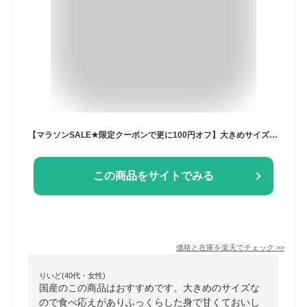
【マラソンSALE★限定クーポンで更に100円オフ】大きめサイズ 国産アジフライ (約70から90g×6尾 2パック) 長崎県産 鯵 切り身 冷凍 送料無料 ajf2403
この商品をサイトでみる
価格と在庫を
楽天
でチェック
>>
りいど(40代・女性)
国産のこの商品はおすすめです。大きめのサイズな
ので食べ応えがありふっくらした身で甘くておいし