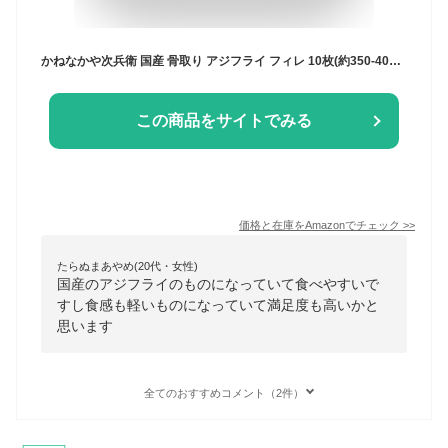
かねなかや次兵衛 国産 骨取り アジフライ フィレ 10枚(約350-400g) 長崎 冷凍 お刺身鮮度の真アジを使用 お子様も食べやすい骨取りタイプ 嬉しいチャック袋入り アジ 鰺フライ 骨なし【C配送：冷凍】
この商品をサイトでみる
価格と在庫を
Amazon
でチェック
>>
たらぬまあやめ(20代・女性)
国産のアジフライのものになっていて食べやすいで
すし食感も軽いものになっていて満足度も高いかと
思います
全てのおすすめコメント（2件）