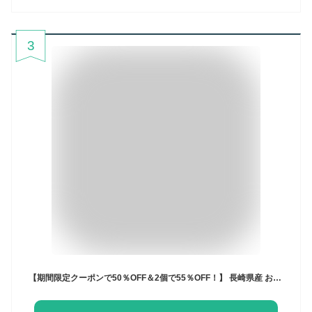
3
【期間限定クーポンで50％OFF＆2個で55％OFF！】 長崎県産 お刺身 アジフライ gが選べる 500g （14枚） 1kg（28枚）骨取り あじ アジ フライ フィレ 冷凍 お刺身鮮度 真アジ 骨なし 鰺フライ 鯵 惣菜 母の日 父の日