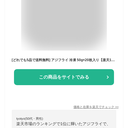
[どれでも5品で送料無料] アジフライ 冷凍 50g×20枚入り【楽天1位】業務用 大容量 あじフライ 鯵フライ 揚げるだけ 簡単調理 お弁当 おかず 惣菜 魚料理 時短 ストック 冷凍食品 家庭用 国産 ドーバー海峡 韓国産 未加熱 骨なし 食べやすい【動画あり】★
この商品をサイトでみる
価格と在庫を
楽天
でチェック
>>
tyotyo(50代・男性)
楽天市場のランキングで1位に輝いたアジフライで、