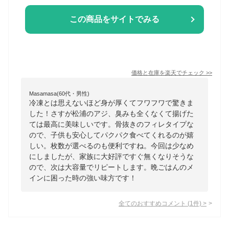
この商品をサイトでみる
価格と在庫を
楽天
でチェック
>>
Masamasa(60代・男性)
冷凍とは思えないほど身が厚くてフワフワで驚きま
した！さすが松浦のアジ、臭みも全くなくて揚げた
ては最高に美味しいです。骨抜きのフィレタイプな
ので、子供も安心してパクパク食べてくれるのが嬉
しい。枚数が選べるのも便利ですね。今回は少なめ
にしましたが、家族に大好評ですぐ無くなりそうな
ので、次は大容量でリピートします。晩ごはんのメ
インに困った時の強い味方です！
全てのおすすめコメント
(
1
件)
>