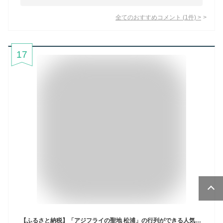
全てのおすすめコメント
(
1
件)
>
17
【ふるさと納税】「アジフライの聖地 松浦」の行列ができる人気店「海道」の大将が作る大きなアジフライ 開き フィレ 約400g 1パック 2パック あじ アジ 鯵 アジフライ 真アジ アジの開き 揚げ物 フライ 簡単料理 海鮮 人気 美味 おかず