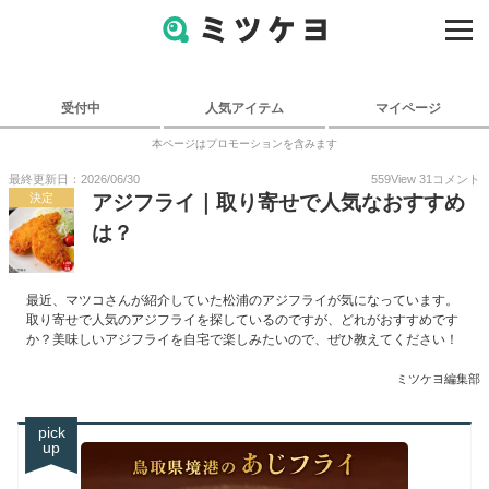
受付中
人気アイテム
マイページ
本ページはプロモーションを含みます
最終更新日：2026/06/30
559
View
31
コメント
決定
アジフライ｜取り寄せで人気なおすすめ
は？
最近、マツコさんが紹介していた松浦のアジフライが気になっています。
取り寄せで人気のアジフライを探しているのですが、どれがおすすめです
か？美味しいアジフライを自宅で楽しみたいので、ぜひ教えてください！
ミツケヨ編集部
pick
up