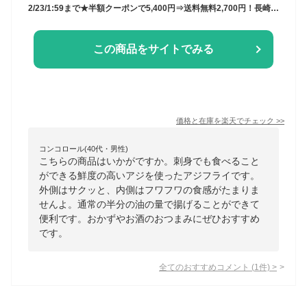
2/23/1:59まで★半額クーポンで5,400円⇒送料無料2,700円！長崎県産 お刺身鮮度アジフライ 850g 23枚前後 あじ 鯵 あじフライ お弁当 冷凍 食品 簡単 揚げるだけ 仕送り 送料無料 時短 おかず 人気 定番 ご飯
この商品をサイトでみる
価格と在庫を
楽天
でチェック
>>
コンコロール(40代・男性)
こちらの商品はいかがですか。刺身でも食べること
ができる鮮度の高いアジを使ったアジフライです。
外側はサクッと、内側はフワフワの食感がたまりま
せんよ。通常の半分の油の量で揚げることができて
便利です。おかずやお酒のおつまみにぜひおすすめ
です。
全てのおすすめコメント
(
1
件)
>