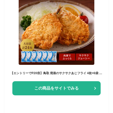
【エントリーでP20倍】鳥取 境港のサクサクあじフライ 4枚×6袋 美味しい アジフライ 取り寄せ あじフライ 鯵フライ あじふらい 国産アジフライ 揚げるだけ 冷凍 国産あじ使用 境港 魚フライ 冷凍フライ 冷凍あじ 冷凍鯵 揚げ物 簡単調理 冷凍おかず おかず お弁当 おつまみ
この商品をサイトでみる