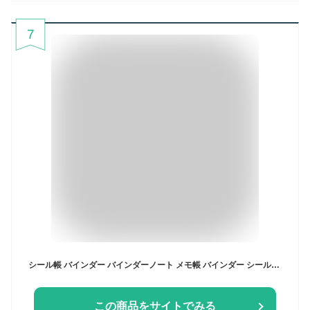
7
シール帳 バインダー バインダーノート メモ帳 バインダー シール帳 デイジー 手帳 透明 PVCカバー A7 かわいい カスタマイズ手帳 格子 ノート オフィス用品 学生用 文房具 女の子 おしゃれ 無地/横罫/方眼罫タイプ（デイジーのストラップは非売品です）
この商品をサイトでみる