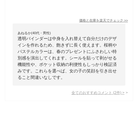
価格と在庫を
楽天
でチェック
>>
あねるか(40代・男性)
透明バインダーは中身を入れ替えて自分だけのデザ
インを作れるため、飽きずに長く使えます。桜柄や
パステルカラーは、春のプレゼントにふさわしい特
別感を演出してくれます。シールを貼って剥がせる
機能性や、ポケット収納の利便性もしっかり検証済
みです。これらを選べば、女の子の笑顔を引き出せ
ること間違いなしです。
全てのおすすめコメント
(
2
件)
>