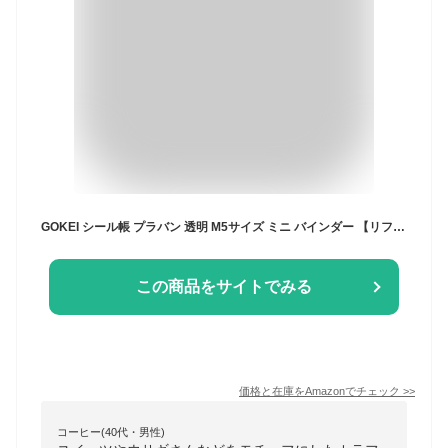
GOKEI シール帳 プラバン 透明 M5サイズ ミニ バインダー 【リフィル×20枚 チャック付きボケット×2枚 下敷き×2枚】 クリアバインダー 3層構造PPシート カードポケット シール台紙 プリ帳 カードスリーブ はがせる 女の子 コラージュノート ピンク
この商品をサイトでみる
価格と在庫を
Amazon
でチェック
>>
コーヒー(40代・男性)