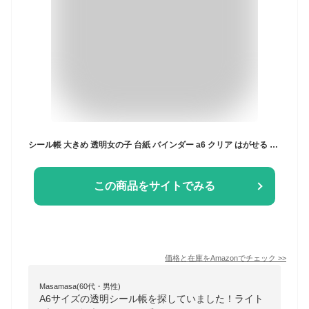
シール帳 大きめ 透明女の子 台紙 バインダー a6 クリア はがせる シール台紙 大きめ シール手帳 令和 平成 シール帳バインダー 6穴リングファイル 18.5cm×13.5cm [透明リフィルシート10枚付] R.D.A. (ライトブルー)
この商品をサイトでみる
価格と在庫を
Amazon
でチェック
>>
Masamasa(60代・男性)
A6サイズの透明シール帳を探していました！ライト