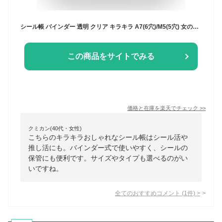
シール帳 バインダー 透明 クリア キラキラ A7(6穴)/M5(5穴) 女の子 手帳 シール収納 かわいい コラージュノート シールバインダー コンパクト手帳 カスタマイズ手帳 推し ファイル 推し活グッズ オタ活グッズ プレゼント おしゃれ (紙のリフィル、シールは剥がせません)
この商品をサイトでみる
価格と在庫を
楽天
でチェック
>>
クミカン(40代・女性)
こちらのキラキラおしゃれなシール帳はシール活や
推し活にも。バインダー式で使いやすく、シールの
保管にも便利です。サイズやタイプも選べるのがい
いですね。
全てのおすすめコメント
(
1
件)
>