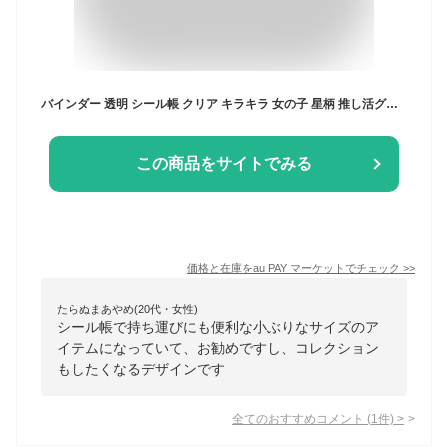
バインダー 透明 シール帳 クリア キラキラ 女の子 星柄 推し活グッズ ホワイト シール帳 M5/A6/A7 ダブルボタン 6穴バインダー おしゃれ
この商品をサイトでみる
価格と在庫を
au PAY マーケット
でチェック
>>
たらぬまあやめ(20代・女性)
シール帳で持ち運びにも便利な小ぶりなサイズのア
イテムになっていて、お勧めですし、コレクション
もしたくなるデザインです
全てのおすすめコメント
(
1
件)
>