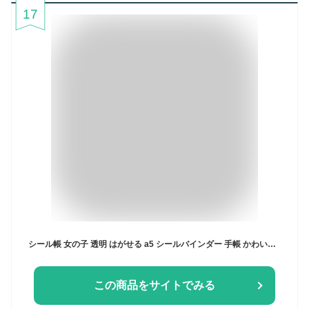
17
シール帳 女の子 透明 はがせる a5 シールバインダー 手帳 かわいいミニシール帳 透明&キラキラ リフィル 20枚 可愛いキャラ柄 立体シール収納 持ち運び便利 手帳ノート用 多用途推し活グッズ (パープルの子犬)
この商品をサイトでみる