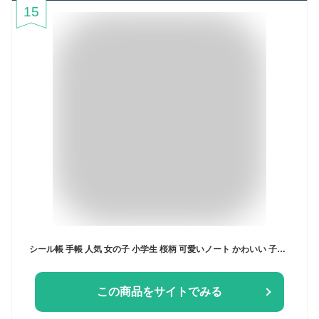
15
シール帳 手帳 人気 女の子 小学生 桜柄 可愛いノート かわいい 子供 キラキラ イラスト 日記帳 ダイアリー ピンクノート メモ帳 プレゼント 秘密ノート 女性用 学生 メモ帳 文房具
この商品をサイトでみる