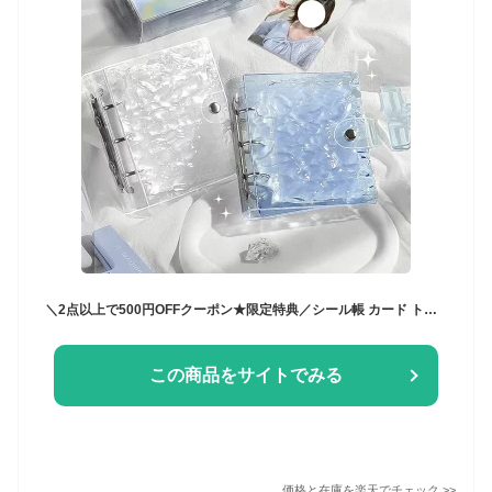
＼2点以上で500円OFFクーポン★限定特典／シール帳 カード トレカアルバム バインダー カードリフィル 水の波紋 写真 手帳 3穴 女の子 かわいい シール台紙 手帳 持ち運び便利 学生用 おしゃれ 入学祝い プレゼント 4色選択（リフィル付き）
この商品をサイトでみる
価格と在庫を
楽天
でチェック
>>