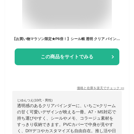
【お買い物マラソン限定★P6倍！】シール帳 透明 クリア バインダー ミニ いちご クリーム A7(6穴)/M5(5穴) PVCカバー 女の子 手帳 ノート メモ帳 DIYデコ シール収納 かわいい コラージュノート シールバインダー カスタマイズ 推し活グッズ おしゃれ
この商品をサイトでみる
価格と在庫を
楽天
でチェック
>>
じゆんつえ(10代・男性)
透明感のあるクリアバインダーに、いちご×クリーム
の甘く可愛いデザインが映える一冊。A7・M5対応で
持ち運びやすく、シールやメモ、コラージュ素材を
すっきり収納できます。PVCカバーで中身が見やす
く、DIYデコやカスタマイズも自由自在。推し活や日