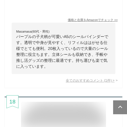
価格と在庫を
Amazon
でチェック
>>
Masamasa(60代・男性)
パープルの子犬柄が可愛いA5のシールバインダーで
す。透明で中身が見やすく、リフィルははがせる仕
様でとても便利。20枚入っているので大量のシール
整理に役立ちます。立体シールも収納でき、手帳や
推し活グッズの整理に最適です。持ち運びも楽で気
に入っています。
全てのおすすめコメント
(
1
件)
>
18