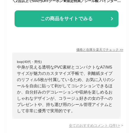
＼2点以上で500円OFFクーポン★限定特典／シール帳 バインダー 透明 A7(6穴)/M5(5穴) PVC はがせる 女の子 手帳 シール台紙 シール収納 かわいい コラージュノート シールバインダー コンパクト手帳 カスタマイズ手帳 おしゃれ プレゼント リフィル5枚付き
この商品をサイトでみる
価格と在庫を
楽天
でチェック
>>
loop(40代・男性)
中身が見える透明なPVC素材とコンパクトなA7/M5
サイズが魅力のカスタマイズ手帳で、剥離紙タイプ
のリフィル5枚が付属しているため、お気に入りのシ
ールを自由に貼って剥がしてコレクションできるほ
か、自分好みのデコレーションや収納を楽しめるお
しゃれなデザインが、コラージュ好きの女の子への
プレゼントや、持ち運び用のシール管理アイテムと
して非常に優秀で実用的です。
全てのおすすめコメント
(
1
件)
>