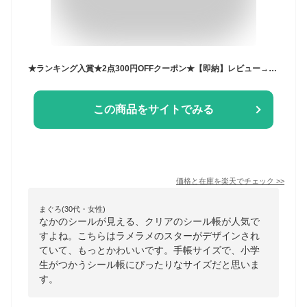
★ランキング入賞★2点300円OFFクーポン★【即納】レビュー→Gift 新色発売 透明 シール帳 リフィルセット シールバインダー シール収納 12色 クリア シールバインダー A6 A7 M5サイズ ミニサイズ 手帳 推し活グッズ リフィル 手帳 DIY活用 シール収納 大きめ 推し活グッズ
この商品をサイトでみる
価格と在庫を
楽天
でチェック
>>
まぐろ(30代・女性)
なかのシールが見える、クリアのシール帳が人気で
すよね。こちらはラメラメのスターがデザインされ
ていて、もっとかわいいです。手帳サイズで、小学
生がつかうシール帳にぴったりなサイズだと思いま
す。