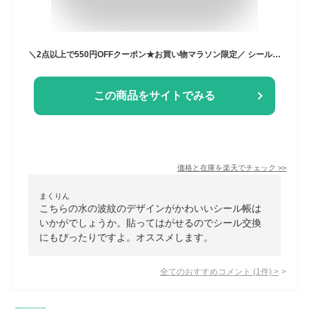
＼2点以上で550円OFFクーポン★お買い物マラソン限定／ シール帳 バインダー 水の波紋 3穴 アクリル バインダーノート はがせる 女の子 手帳 メモ帳 シール台紙 シールバインダー コンパクト手帳 おしゃれ プレゼント（リフィル100枚付き：方眼罫50枚+横罫50枚）
この商品をサイトでみる
価格と在庫を
楽天
でチェック
>>
まくりん
こちらの水の波紋のデザインがかわいいシール帳は
いかがでしょうか。貼ってはがせるのでシール交換
にもぴったりですよ。オススメします。
全てのおすすめコメント
(
1
件)
>