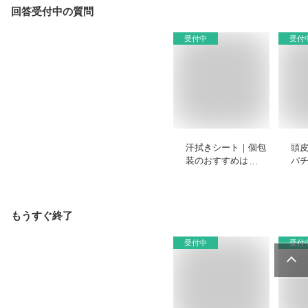
回答受付中の質問
受付中
受付
汗拭きシート｜個包
頭
装のおすすめは？
パ
い
ト
ど
もうすぐ終了
受付中
受付