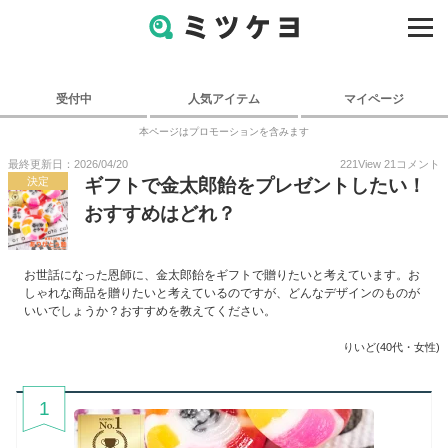
受付中
人気アイテム
マイページ
本ページはプロモーションを含みます
最終更新日：2026/04/20
221
View
21
コメント
決定
ギフトで金太郎飴をプレゼントしたい！
おすすめはどれ？
お世話になった恩師に、金太郎飴をギフトで贈りたいと考えています。お
しゃれな商品を贈りたいと考えているのですが、どんなデザインのものが
いいでしょうか？おすすめを教えてください。
りいど(40代・女性)
1