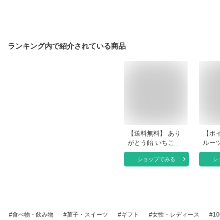
ランキング内で紹介されている商品
【送料無料】 あり
【ポ
がとう飴 いちごミ
ルー
ルク風味 100粒入
ャンデ
ショップでみる
シ
飴 あめ キャンディ
太郎飴
ー 個包装 金太郎飴
ンディ
ばらまき ウェディ
菓子 
ング 大量お菓子
い お
RSL ナガトヤ 長登
プレ
屋
買い 2
食べ物・飲み物
菓子・スイーツ
ギフト
女性・レディース
1
袋 1