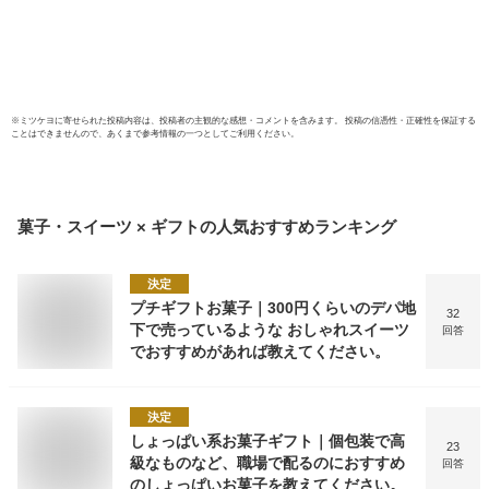
ブレ【P
Tai
送】
※
ミツケヨ
に寄せられた投稿内容は、投稿者の主観的な感想・コメントを含みます。 投稿の信憑性・正確性を保証する
ことはできませんので、あくまで参考情報の一つとしてご利用ください。
菓子・スイーツ × ギフト
の人気おすすめランキング
決定
プチギフトお菓子｜300円くらいのデパ地
32
下で売っているような おしゃれスイーツ
回答
でおすすめがあれば教えてください。
決定
しょっぱい系お菓子ギフト｜個包装で高
23
級なものなど、職場で配るのにおすすめ
回答
のしょっぱいお菓子を教えてください。