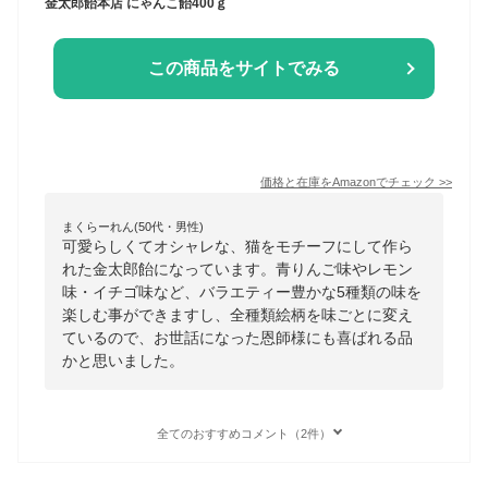
金太郎飴本店 にゃんこ飴400ｇ
この商品をサイトでみる
価格と在庫を
Amazon
でチェック
>>
まくらーれん(50代・男性)
可愛らしくてオシャレな、猫をモチーフにして作ら
れた金太郎飴になっています。青りんご味やレモン
味・イチゴ味など、バラエティー豊かな5種類の味を
楽しむ事ができますし、全種類絵柄を味ごとに変え
ているので、お世話になった恩師様にも喜ばれる品
かと思いました。
全てのおすすめコメント（2件）