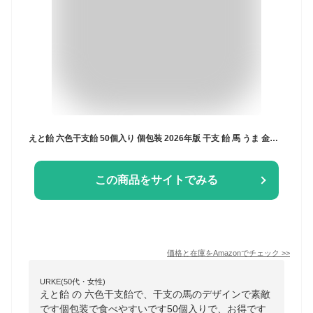
えと飴 六色干支飴 50個入り 個包装 2026年版 干支 飴 馬 うま 金扇 6種ミックス お菓子 50粒
この商品をサイトでみる
価格と在庫を
Amazon
でチェック
>>
URKE(50代・女性)
えと飴 の 六色干支飴で、干支の馬のデザインで素敵
です個包装で食べやすいです50個入りで、お得です