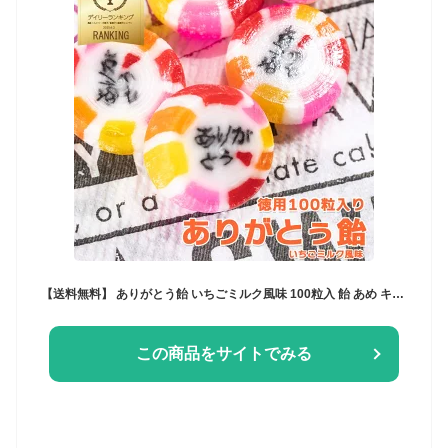
【送料無料】 ありがとう飴 いちごミルク風味 100粒入 飴 あめ キャンディー 個包装 金太郎飴 ばらまき ウェディング 大量お菓子 RSL ナガトヤ 長登屋
この商品をサイトでみる