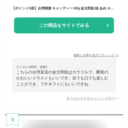
【ポイント5倍】台湾雑貨 キャンディー 60g 金太郎飴 飴 あめ キャンディ カラフル 駄菓子 お菓子 かわいい おしゃれ ギフト プレゼント まとめ買い 2袋 3袋 4袋 5袋 10袋 台湾 パパブブレ【Papabubble Taiwan】【台湾直送】【送料無料】
この商品をサイトでみる
価格と在庫を
楽天
でチェック
>>
クミカン(40代・女性)
こちらの台湾直送の金太郎飴はカラフルで、断面の
かわいいイラストもいいです。目でも口でも楽しむ
ことができ、プチギフトにもいいですね
全てのおすすめコメント
(
1
件)
>
9