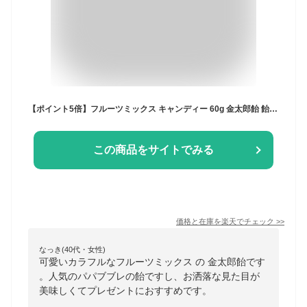
【ポイント5倍】フルーツミックス キャンディー 60g 金太郎飴 飴 あめ キャンディ カラフル 駄菓子 お菓子 かわいい おしゃれ ギフト プレゼント まとめ買い 2袋 3袋 4袋 5袋 10袋 台湾 パパブブレ【Papabubble Taiwan】【台湾直送】【送料無料】
この商品をサイトでみる
価格と在庫を
楽天
でチェック
>>
なっき(40代・女性)
可愛いカラフルなフルーツミックス の 金太郎飴です
。人気のパパブブレの飴ですし、お洒落な見た目が
美味しくてプレゼントにおすすめです。