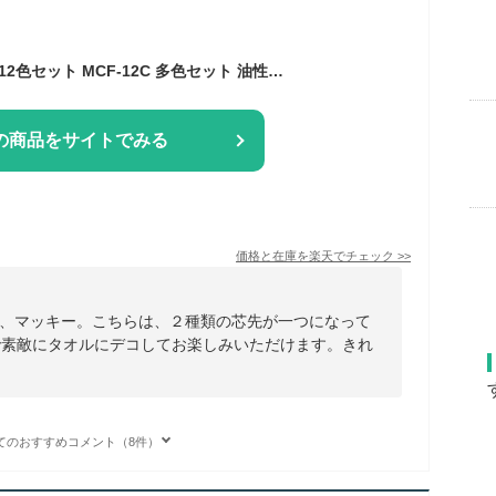
ゼブラ マッキー極細 12色セット MCF-12C 多色セット 油性ペン 油性マーカー
の商品をサイトでみる
価格と在庫を
楽天
でチェック
>>
、マッキー。こちらは、２種類の芯先が一つになって
で素敵にタオルにデコしてお楽しみいただけます。きれ
てのおすすめコメント（8件）