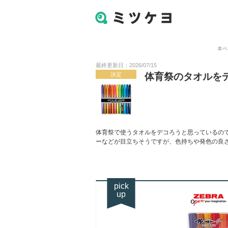
本ペ
最終更新日：2026/07/15
決定
体育祭のタオルを
体育祭で使うタオルをデコろうと思っているの
ーなどが目立ちそうですが、色持ちや発色の良
pick
up