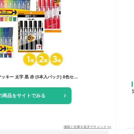
【選べる種類】ハイマッキー 太字 黒 赤 (5本入パック) 8色セット 12色セット 1個 2個 3個 油性マーカー マジック 油性ペン ブラック レッド ゼブラ まとめ買い
の商品をサイトでみる
価格と在庫を
楽天
でチェック
>>