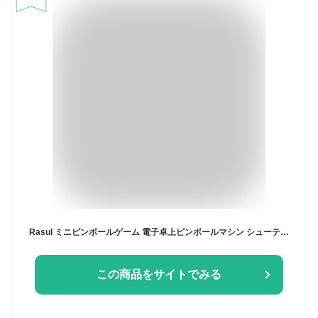
Rasul ミニピンボールゲーム 電子卓上ピンボールマシン シューティングトイ 屋内ゲームルーム ライトとスコアキーパー付き デスクトップボールゲーム レトロ ノスタルジア アーケードマシン 子供/大人向け
この商品をサイトでみる