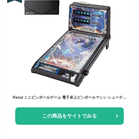
Rasul ミニピンボールゲーム 電子卓上ピンボールマシン シューティングトイ 屋内ゲームルーム ライトとスコアキーパー付き デスクトップボールゲーム レトロ ノスタルジア アーケードマシン 子供/大人向け
この商品をサイトでみる