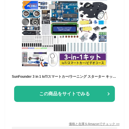
SunFounder 3 in 1 IoT/スマートカー/ラーニング スターター キット究極版 Arduino IDEとScratchに対応、日本語のオンラインチュートリアル、192アイテム、87プロジェクト、ESP8266とArduino UNOに対応可能なコントローラボード付き
この商品をサイトでみる
価格と在庫を
Amazon
でチェック
>>