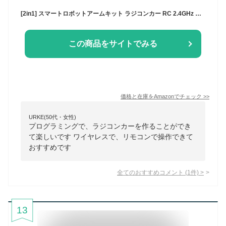
[2in1] スマートロボットアームキット ラジコンカー RC 2.4GHz ワイヤレス DIY 4自由度 ４－DOFのロボットリンク グラップルラジコンカー プログラミング 科学 知育 学習 電子工作 10代と大人向け (組立済み)
この商品をサイトでみる
価格と在庫を
Amazon
でチェック
>>
URKE(50代・女性)
プログラミングで、ラジコンカーを作ることができ
て楽しいです ワイヤレスで、リモコンで操作できて
おすすめです
全てのおすすめコメント
(
1
件)
>
13