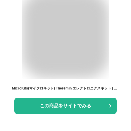
MicroKits(マイクロキット) Theremin エレクトロニクスキット | 教育用電子音楽STEAM/STEMキット 子供や大人向け | 工具不要 簡単組み立てブレッドボードキット
この商品をサイトでみる