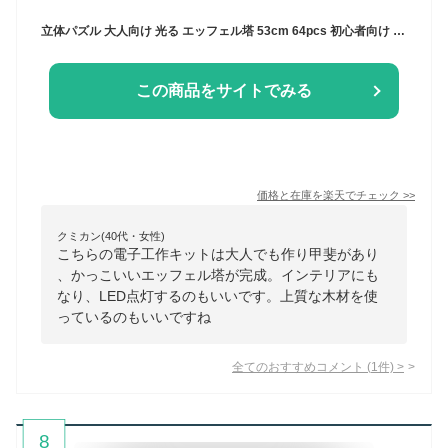
立体パズル 大人向け 光る エッフェル塔 53cm 64pcs 初心者向け led 点灯 4 モード インテリア装飾 手作りキット 木製 電子工作キット 組み立てクラフト クリスマス 誕生日 プレゼント
この商品をサイトでみる
価格と在庫を
楽天
でチェック
>>
クミカン(40代・女性)
こちらの電子工作キットは大人でも作り甲斐があり
、かっこいいエッフェル塔が完成。インテリアにも
なり、LED点灯するのもいいです。上質な木材を使
っているのもいいですね
全てのおすすめコメント
(
1
件)
>
8