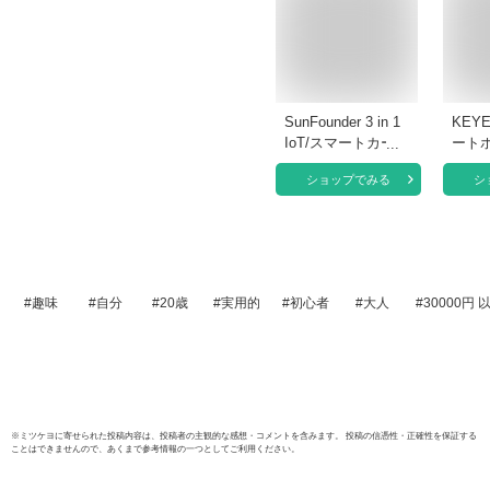
SunFounder 3 in 1
KEY
IoT/スマートカー/
ート
ラーニング スター
て 
ショップでみる
シ
ター キット究極版
ト for
Arduino IDEと
ドゥ
Scratchに対応、日
ュイ
本語のオンラインチ
ーノ 
ュートリアル、192
電子
アイテム、87プロ
ミング
趣味
自分
20歳
実用的
初心者
大人
30000円 
ジェクト、
育玩
ESP8266とArduino
UNOに対応可能な
コントローラボード
付き
※
ミツケヨ
に寄せられた投稿内容は、投稿者の主観的な感想・コメントを含みます。 投稿の信憑性・正確性を保証する
ことはできませんので、あくまで参考情報の一つとしてご利用ください。