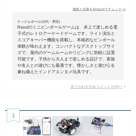
価格と在庫を
Amazon
でチェック
>>
ナックルボール(10代・男性)
Rasulのミニピンボールゲームは、卓上で楽しめる電
子式のレトロアーケードゲームです。ライト演出と
スコアキーパー機能を搭載し、本格的なピンボール
体験が味わえます。コンパクトなデスクトップサイ
ズで、屋内のゲームルームやリビングに気軽に設置
可能です。子供から大人まで楽しめる設計で、家族
や友人との遊びにも最適です。懐かしさと遊び心を
兼ね備えたインドアエンタメ玩具です。
全てのおすすめコメント
(
1
件)
>
1