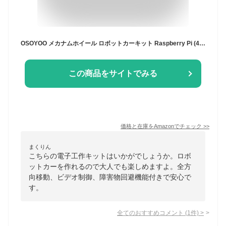
OSOYOO メカナムホイール ロボットカーキット Raspberry Pi (4/5対応) STEM教育 プログラミング学習 DIY工作 全方向移動 ビデオ制御 障害物回避 ライントレース
この商品をサイトでみる
価格と在庫を
Amazon
でチェック
>>
まくりん
こちらの電子工作キットはいかがでしょうか。ロボ
ットカーを作れるので大人でも楽しめますよ。全方
向移動、ビデオ制御、障害物回避機能付きで安心で
す。
全てのおすすめコメント
(
1
件)
>