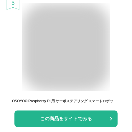
5
OSOYOO Raspberry Pi 用 サーボステアリング スマートロボットカー カメラ付き ロボットカーキット プログラミング 電子工作 Pythonコードを使用コーディングはより簡単に速く学ぶ おもちゃ、10代と大人向け、Raspberry Pi 4B/3B/3B+用(3.7Vバッテリー2本は含まれています)
この商品をサイトでみる