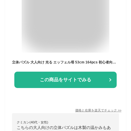
立体パズル 大人向け 光る エッフェル塔 53cm 164pcs 初心者向け LED点灯 4モード インテリア装飾 手作りキット 木製 電子工作キット 組み立てクラフト クリスマス 誕生日 プレゼント
この商品をサイトでみる
価格と在庫を
楽天
でチェック
>>
クミカン(40代・女性)
こちらの大人向けの立体パズルは木製の温かみもあ