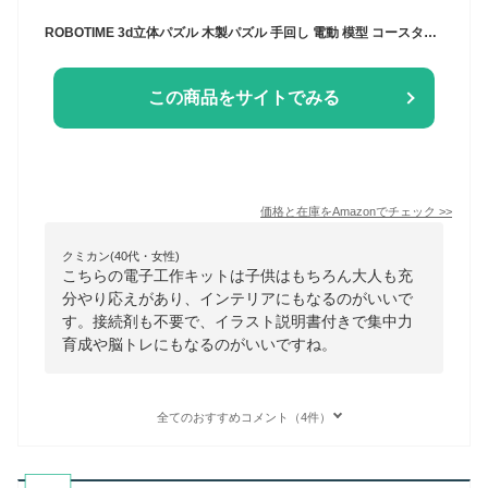
ROBOTIME 3d立体パズル 木製パズル 手回し 電動 模型 コースター 水車 ギア 軌道 ローラーコースター 工作愛好者向け 集中力 脳トレ クラフト 大人向け 子供 知育 玩具 おもちゃ 14歳+ DIY キット プレゼント インテリア 接続剤不要 イラスト説明書つき(マーブルラン 宇宙港)
この商品をサイトでみる
価格と在庫を
Amazon
でチェック
>>
クミカン(40代・女性)
こちらの電子工作キットは子供はもちろん大人も充
分やり応えがあり、インテリアにもなるのがいいで
す。接続剤も不要で、イラスト説明書付きで集中力
育成や脳トレにもなるのがいいですね。
全てのおすすめコメント（4件）