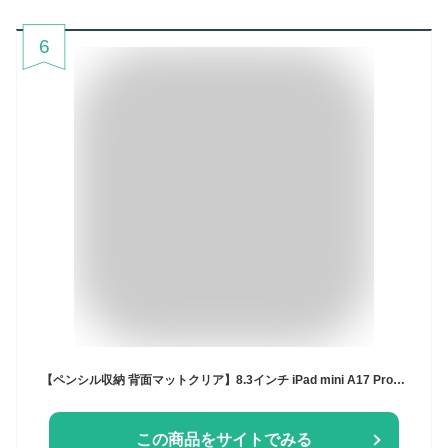
6
【ペンシル収納 背面マットクリア】8.3インチ iPad mini A17 Pro ケース ペン 収納 2021 8.3インチ 第6世代 ipad ケース 可愛い ipad mini ケース ipad mini7ケース クリア スマートカバー iPad ケース ペン収納 三つ折り保護 軽量 ipad mini6カバー mini6 クリアケース
この商品をサイトでみる