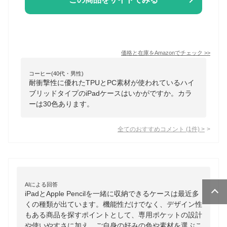
価格と在庫を
Amazon
でチェック
>>
コーヒー(40代・男性)
耐衝撃性に優れたTPUとPC素材が使われているハイ
ブリッドタイプのiPadケースはいかがですか。カラ
ーは30色あります。
全てのおすすめコメント
(
1
件)
>
AIによる回答
iPadとApple Pencilを一緒に収納できるケースは最近多
くの種類が出ています。機能性だけでなく、デザイン性
もある商品を探すポイントとして、専用ポケットの設計
や使いやすさに加え、ご自身の好みの色や素材を選ぶこ