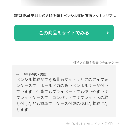
【新型 iPad 第11世代 A16 対応】ペンシル収納 背面マットクリア iPad A16 ケース 11インチ iPad Air M4 M3 M2 iPad 第10世代 10.9インチ ケース mini A17 Pro mini7 mini6 ケース 10.2インチ iPad ケース 第9世代 Air5 10.2インチ 第8世代 air4 ペン収納 ペンホルダー
この商品をサイトでみる
価格と在庫を
楽天
でチェック
>>
octo1918(50代・男性)
ペンシル収納ができる背面マットクリアのアイフォ
ンケースで、ホールド力の高いペンホルダーが付い
ています。仕事でもプライベートでも使いやすいタ
ブレットケースで、コンパクトでタブレットへの取
り付けなども簡単で、ケース付属の便利な収納にな
ります。
全てのおすすめコメント
(
1
件)
>