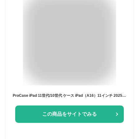
ProCase iPad 11世代/10世代 ケース iPad（A16）11インチ 2025/10.9インチ 2022通用 A2696 A2757 A2777 ペン収納 耐衝撃 三つ折り スタンド スマートカバー（ブラック）
この商品をサイトでみる