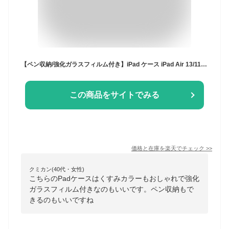
【ペン収納/強化ガラスフィルム付き】iPad ケース iPad Air 13/11インチ(M4/M3/M2) 第11世代 A16 第10世代 ケース 第9世代 第8世代 第7世代 iPad Air 第5/4世代 Pro 11インチ(第5/4/3/2世代) mini 7 A17 Pro mini6 カバー くすみ 半透明
この商品をサイトでみる
価格と在庫を
楽天
でチェック
>>
クミカン(40代・女性)
こちらのPadケースはくすみカラーもおしゃれで強化
ガラスフィルム付きなのもいいです。ペン収納もで
きるのもいいですね