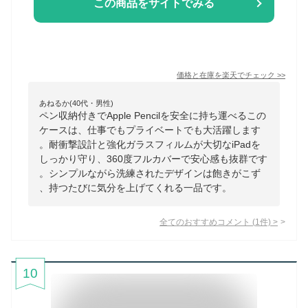
この商品をサイトでみる
価格と在庫を
楽天
でチェック
>>
あねるか(40代・男性)
ペン収納付きでApple Pencilを安全に持ち運べるこの
ケースは、仕事でもプライベートでも大活躍します
。耐衝撃設計と強化ガラスフィルムが大切なiPadを
しっかり守り、360度フルカバーで安心感も抜群です
。シンプルながら洗練されたデザインは飽きがこず
、持つたびに気分を上げてくれる一品です。
全てのおすすめコメント
(
1
件)
>
10