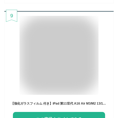
9
【強化ガラスフィルム 付き】iPad 第11世代 A16 Air M3/M2 13/11インチiPad Pro11(M4) ペン収納付き タッチペン付き 耐衝撃 360度フルカバー 第9世代 mini7 mini6 iPad Air4 10.9 iPad 9.7 2017 2018 Pro 10.5 Air3 ケース 軽量 シンプル