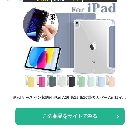
iPad ケース ペン収納付 iPad A16 第11 第10世代 カバー Air 11インチ M4 M3 M2 iPad 10.2 第9 第8 第7世代 Air 第5 第4世代 iPad 9.7 第6 第5世代 Pro11インチ M5 M4 第4 第3 第2世代 air 3 pro10.5 mini A17 Pro mini 第7 第6 第5世代 タッチペン付き
この商品をサイトでみる