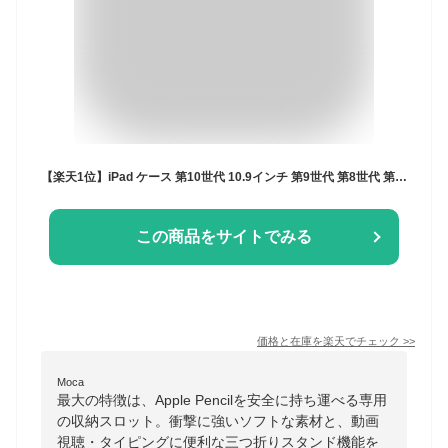
【楽天1位】iPad ケース 第10世代 10.9インチ 第9世代 第8世代 第7世代 ペン収納 かわいい 子供用 iPad mini6 mini5 mini4 mini3 mini2 iPad Air5 Air4 Air3 Air2 Pro11 Pro9.7 第6世代 第5世代 対応 軽量 三つ折り スマートカバー Apple Pencil収納 M2 M4 ギフト シンプル
この商品をサイトでみる
価格と在庫を
楽天
でチェック
>>
Moca
最大の特徴は、Apple Pencilを安全に持ち運べる専用
の収納スロット。衝撃に強いソフトな素材と、動画
視聴・タイピングに便利な三つ折りスタンド機能を