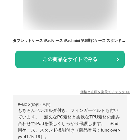
タブレットケース iPadケース iPad mini 第6世代ケース スタンド機能 Apple Pencil収納付き iPad mini6 2021保護カバー フィンガーベルト付 iPad mini 6 第6世代 2021発売 iPad mini6カバー 衝撃吸収 アイパッドミニ第6世代保護ケース ペン収納
この商品をサイトでみる
価格と在庫を
楽天
でチェック
>>
E=MC２(60代・男性)
もちろんペンホルダ付き、フィンガーベルトも付い
ています。 頑丈なPC素材と柔軟なTPU素材の組み
合わせでiPadを優しくしっかり保護します。 iPad
用ケース、スタンド機能付き（商品番号：funclover-
yy-4175-19）。