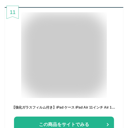
11
【強化ガラスフィルム付き】iPad ケース iPad Air 11インチ Air 13インチ (M4/M3/M2) Pro 11インチ(M5/M4) 第11世代 A16 第10世代 第9/8/7世代 ケース Air 5 Air 4 mini7 mini6 カバー ペン収納 収納しながら充電 透明バックカバー
この商品をサイトでみる