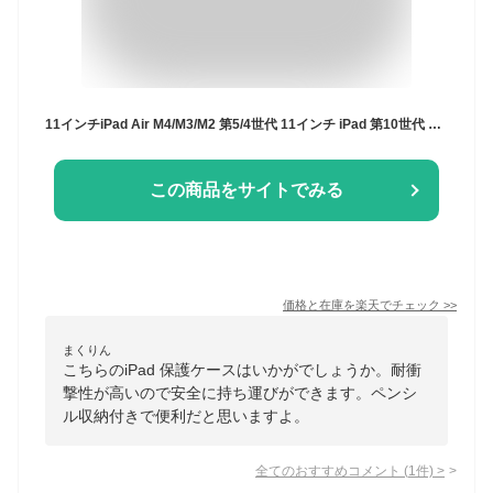
11インチiPad Air M4/M3/M2 第5/4世代 11インチ iPad 第10世代 保護ケース iPad Pro 第4/3世代 2022 iPad mini6 極薄軽量 8.3インチ iPad Air 10.9インチ 第7/8/9世代 10.2インチ かわいい タッチペン収納 耐衝撃 指紋防止 ペンシル収納 オートスリープ
この商品をサイトでみる
価格と在庫を
楽天
でチェック
>>
まくりん
こちらのiPad 保護ケースはいかがでしょうか。耐衝
撃性が高いので安全に持ち運びができます。ペンシ
ル収納付きで便利だと思いますよ。
全てのおすすめコメント
(
1
件)
>