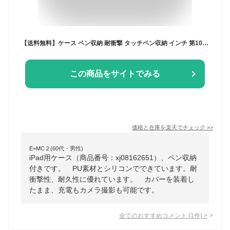
【送料無料】ケース ペン収納 耐衝撃 タッチペン収納 インチ 第10世代 おしゃれ ペンシル収納 第5世代 第7世代 カバー air 10.2 アイパッド 第9世代
この商品をサイトでみる
価格と在庫を
楽天
でチェック
>>
E=MC２(60代・男性)
iPad用ケース（商品番号：xj08162651）、ペン収納
付きです。 PU素材とシリコンでできています。耐
衝撃性、耐久性に優れています。 カバーを装着し
たまま、充電もカメラ撮影も可能です。
全てのおすすめコメント
(
1
件)
>