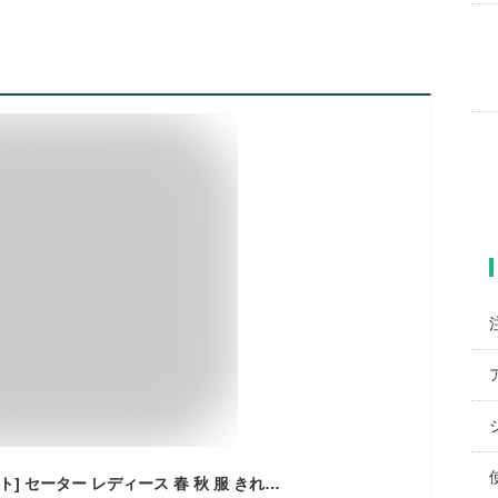
[ビーエヌワン セレクト] セーター レディース 春 秋 服 きれいめ 薄手 ニット トップス ボートネック 婦人服 30代 40代 50代 黒 ブラック BN268 BLK XL