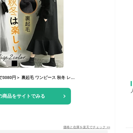
＜SS限定☆クーポンで3080円＞ 裏起毛 ワンピース 秋冬 レディース 長袖 マーメイド パーカー 2TYPE選べる ワンピース 大きいサイズ きれいめ 長袖 暖かい 極暖 ワンピース マキシ ロング マタニティ あったか ビッグシルエット ゆったり
の商品をサイトでみる
価格と在庫を
楽天
でチェック
>>