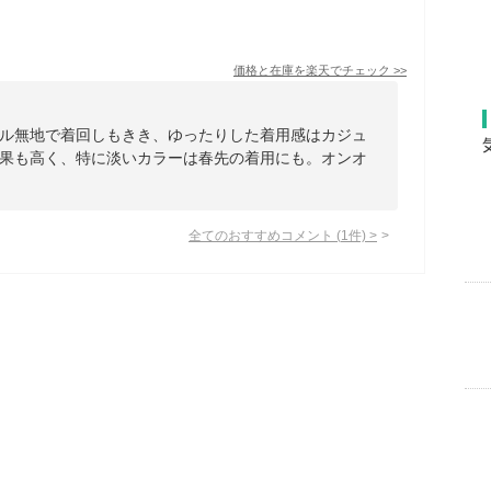
価格と在庫を
楽天
でチェック
>>
ル無地で着回しもきき、ゆったりした着用感はカジュ
果も高く、特に淡いカラーは春先の着用にも。オンオ
全てのおすすめコメント
(
1
件)
>