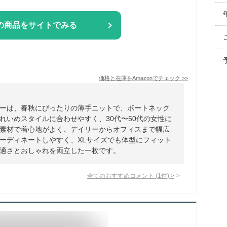
の商品をサイトでみる
価格と在庫を
Amazon
でチェック
>>
ーは、春秋にぴったりの薄手ニットで、ボートネック
れいめスタイルに合わせやすく、30代〜50代の女性に
素材で着心地がよく、デイリーからオフィスまで幅広
ーディネートしやすく、XLサイズでも体型にフィット
適さとおしゃれを両立した一枚です。
全てのおすすめコメント
(
1
件)
>