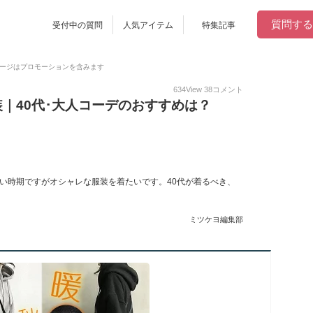
質問する
受付中の質問
人気アイテム
特集記事
ージはプロモーションを含みます
634
View
38
コメント
装｜40代･大人コーデのおすすめは？
い時期ですがオシャレな服装を着たいです。40代が着るべき、
。
ミツケヨ編集部