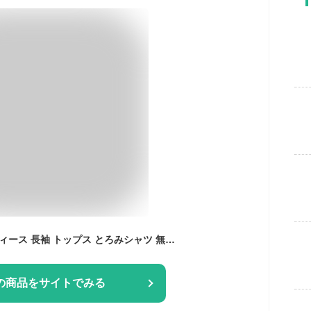
シャツ ブラウス レディース 長袖 トップス とろみシャツ 無地 ゆったり きれいめ 着痩せ 大人 おしゃれ 通勤 OL 30代 40代 大きいサイズ 春 フォーマル
の商品をサイトでみる