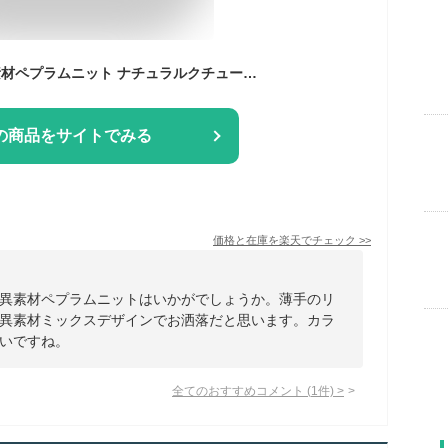
natural couture 異素材ペプラムニット ナチュラルクチュール トップス ニット ブラック ホワイト グリーン ベージュ ネイビー【送料無料】
の商品をサイトでみる
価格と在庫を
楽天
でチェック
>>
異素材ペプラムニットはいかがでしょうか。薄手のリ
異素材ミックスデザインでお洒落だと思います。カラ
いですね。
全てのおすすめコメント
(
1
件)
>