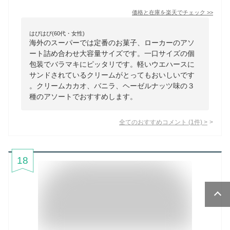
価格と在庫を
楽天
でチェック
>>
はぴはぴ(60代・女性)
海外のスーパーでは定番のお菓子、ローカーのアソ
ート詰め合わせ大容量サイズです。一口サイズの個
包装でバラマキにピッタリです。軽いウエハースに
サンドされているクリームがとってもおいしいです
。クリームカカオ、バニラ、ヘーゼルナッツ味の３
種のアソートでおすすめします。
全てのおすすめコメント
(
1
件)
>
18