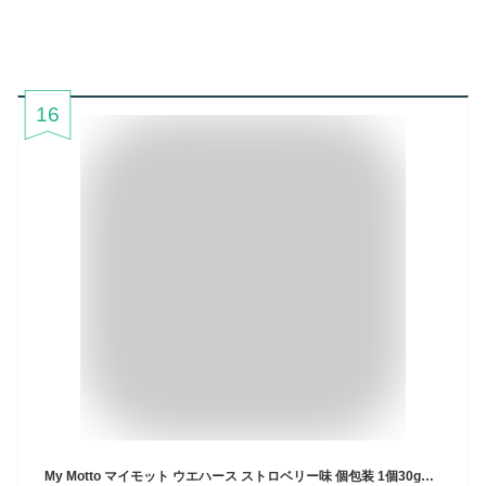
16
My Motto マイモット ウエハース ストロベリー味 個包装 1個30g（2本入）×20個セット ブルガリア産 ブルガリアのパティシエ監修 コストコ 小分け おやつ オリジナルおしぼり付き