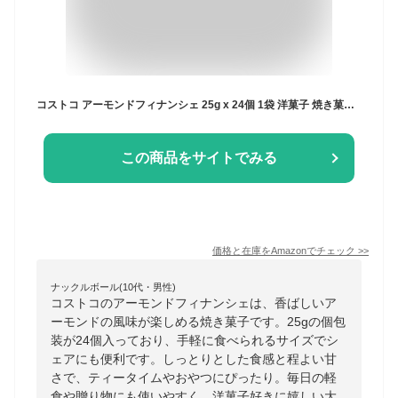
コストコ アーモンドフィナンシェ 25g x 24個 1袋 洋菓子 焼き菓子 贈答用 プレゼント お歳暮 お中元 母の日 敬老の日
この商品をサイトでみる
価格と在庫を
Amazon
でチェック
>>
ナックルボール(10代・男性)
コストコのアーモンドフィナンシェは、香ばしいア
ーモンドの風味が楽しめる焼き菓子です。25gの個包
装が24個入っており、手軽に食べられるサイズでシ
ェアにも便利です。しっとりとした食感と程よい甘
さで、ティータイムやおやつにぴったり。毎日の軽
食や贈り物にも使いやすく、洋菓子好きに嬉しい大