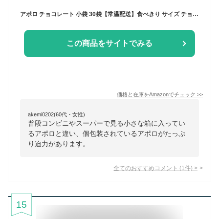
アポロ チョコレート 小袋 30袋【常温配送】食べきり サイズ チョコ お菓子 おやつ
この商品をサイトでみる
価格と在庫を
Amazon
でチェック
>>
akemi0202(60代・女性)
普段コンビニやスーパーで見る小さな箱に入ってい
るアポロと違い、個包装されているアポロがたっぷ
り迫力があります。
全てのおすすめコメント
(
1
件)
>
15