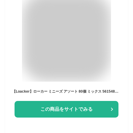
【Loacker】ローカー ミニーズ アソート 80個 ミックス 561548小分け シェア ウエハース チョコレート 大容量 シェア 大量 お菓子 誕生日 プレゼント パーティー コストコ キャラメルカフェ 通販 直送 チョコ 2026 ホワイトデー 個包装 ばらまき
この商品をサイトでみる