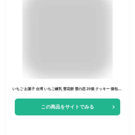
いちご お菓子 台湾 いちご練乳 雪花餅 雪の恋 20個 クッキー 個包装 スノーフレークケーキ コストコ 訳あり メール便 通販 送料無料
この商品をサイトでみる