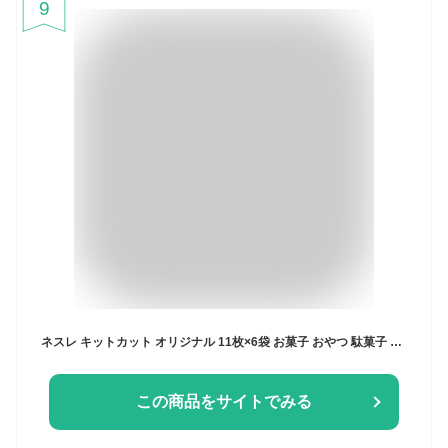
9
ネスレ キットカット オリジナル 11枚×6袋 お菓子 おやつ 駄菓子 スイーツ デザート ギフト プレゼント 贈り物 バレンタイン 義理チョコ 大容量 ミルクチョコレート ウエハース シェア おすそ分け ストック 買い置き カカオ 個包装 常温 食品 【Costco コストコ】
この商品をサイトでみる