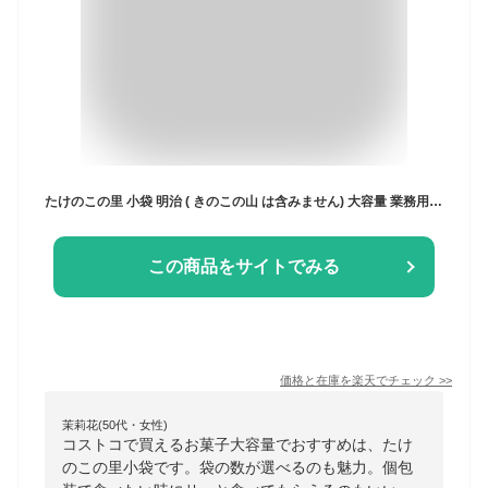
たけのこの里 小袋 明治 ( きのこの山 は含みません) 大容量 業務用 選べる 21袋 33袋 42袋 66袋 1000円ポッキリ 小分け 業務用 個包装 ポケット パック チョコレート ばらまき お菓子 クリスマス ハロウィン コストコ 通販 メール便 クール便 送料無料
この商品をサイトでみる
価格と在庫を
楽天
でチェック
>>
茉莉花(50代・女性)
コストコで買えるお菓子大容量でおすすめは、たけ
のこの里小袋です。袋の数が選べるのも魅力。個包