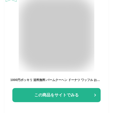
1000円ポッキリ 送料無料 バームクーヘン ドーナツ ワッフル おためし 6個 個包装 1000円 コストコ スイーツ 焼き菓子 おやつ 千年屋
この商品をサイトでみる