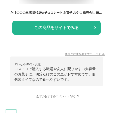
たけのこの里 53袋 610g チョコレート お菓子 おやつ 販売会社 値段 栄養成分 アレンジ クッキー 形状 休憩 カロリー キャラクター 歴史 バレンタインデー ホワイトデー 包装 人気 効果 原材料 年代 パーティー お花見 ピクニック プレゼント【Costco コストコ】
この商品をサイトでみる
価格と在庫を
楽天
でチェック
>>
アレセイ(40代・女性)
コストコで購入する職場や友人に配りやすい大容量
のお菓子に、明治たけのこの里がおすすめです。個
包装タイプなので食べやすいです。
全てのおすすめコメント（3件）