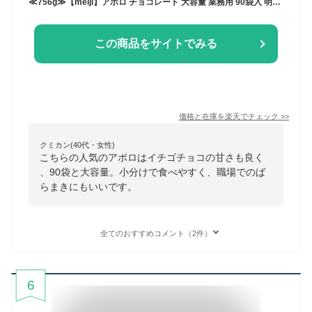
≪756g≫【meiji】アポロ チョコレート 大容量 業務用 90袋入 明治チョコレート いちごチョコ ミルクチョコ 食べきりサイズ 個包装 お菓子 特大セット 誕生日 バレンタイン ホワイトデー プチギフト クリスマス デコレーション【costco コストコ コストコ通販】★送料無料★
この商品をサイトでみる
価格と在庫を
楽天
でチェック
>>
クミカン(40代・女性)
こちらの人気のアポロはイチゴチョコの甘さも良く
、90袋と大容量。小分けで食べやすく、職場でのば
らまきにもいいです。
全てのおすすめコメント（2件）
6