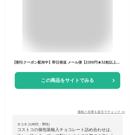
【割引クーポン配布中】即日発送 メール便【2300円★32粒以上★20種類以上】セール 大人気 大容量 チョコレート 詰め合わせ セットお試し ご褒美 福袋 お得 チョコ 個包装 お菓子 GODIVA ゴディバ リンツ フェレロ プレゼント 贈り物 コストコ ホワイトデー
この商品をサイトでみる
価格と在庫を
楽天
でチェック
>>
ネコネコ(40代・男性)
コストコの個包装輸入チョコレート詰め合わせは、