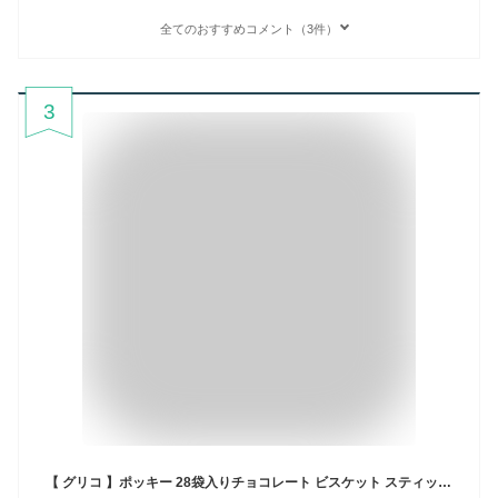
全てのおすすめコメント（3件）
3
【 グリコ 】ポッキー 28袋入りチョコレート ビスケット スティック チョコレートおやつ 小分け 定番 業務用 大容量 大量 家庭用 プレッツ ロングセラー おいしい 人気 ギフト 贈り物 チョコ 大量 個包装 お菓子 コストコ 食品 キャラメルカフェ 通販 代行 通販 直送