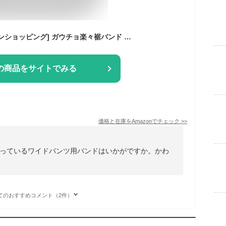
[ｔｏｋｉオンランインショッピング] ガウチョ楽々裾バンド トイレでちょい留め 左右セット (【Ｍ】水玉柄ピンク色)
の商品をサイトでみる
価格と在庫を
Amazon
でチェック
>>
っているワイドパンツ用バンドはいかがですか。かわ
てのおすすめコメント（2件）