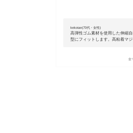
kekotan(70代・女性)
高弾性ゴム素材を使用した伸縮自
型にフィットします。高粘着マジ
全