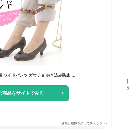
裾アップバンド 日本製 ワイドパンツ ガウチョ 巻き込み防止 自転車 トイレ 定形外発送
の商品をサイトでみる
価格と在庫を
楽天
でチェック
>>