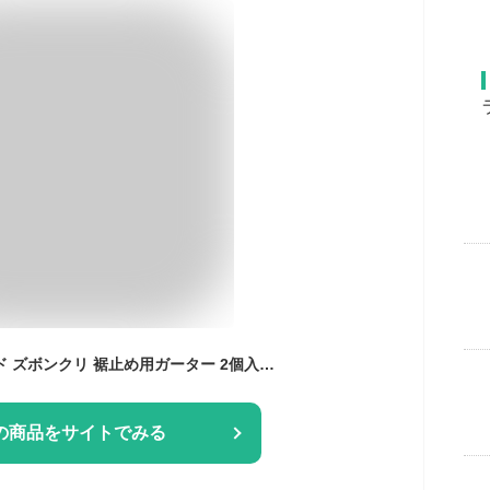
aninako 裾止めバンド ズボンクリ 裾止め用ガーター 2個入り 自転車 ソックスバンド 高弾性 安定した 幅を広げる サイズ調整 伸縮素材 腕や脚に簡単に取付可能 安全対策 裾バンド 裾止め チェーン ズボン 巻き込み 汚れ 防止 サイクリング 徒歩 通勤 通学 (ブルー)
の商品をサイトでみる