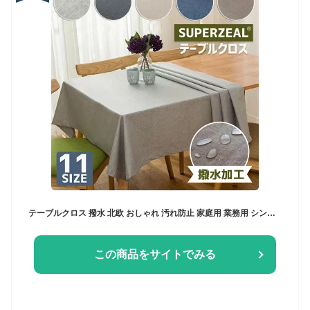
テーブルクロス 撥水 北欧 おしゃれ 汚れ防止 家庭用 業務用 シンプル 無地 ナチュラル テーブルカバー お手入れ簡単 正方形 長方形 綿麻 食卓カバー テーブルマット 大判 綿 麻 コットン リネン 4人掛け 6人掛け 大きい 小さい 洗える 布 和風 傷防止
この商品をサイトでみる