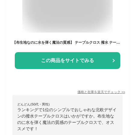
【布生地なのに水を弾く魔法の質感】 テーブルクロス 撥水 テーブルマット 高級 デスクマット 食卓カバー 北欧 おしゃれ 綿麻 リネン マルチカバー テーブル クロス 家庭用 業務用 正方形 長方形 無地 汚れ防止 机カバー 防水 お洒落 可愛い
この商品をサイトでみる
価格と在庫を
楽天
でチェック
>>
どんどん(50代・男性)
ランキングで1位のシンプルでおしゃれな北欧デザイ
ンの撥水テーブルクロスはいかがですか。布生地な
のに水を弾く魔法の質感のテーブルクロスで、オス
スメです！