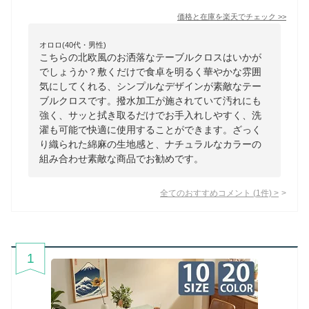
価格と在庫を
楽天
でチェック
>>
オロロ(40代・男性)
こちらの北欧風のお洒落なテーブルクロスはいかが
でしょうか？敷くだけで食卓を明るく華やかな雰囲
気にしてくれる、シンプルなデザインが素敵なテー
ブルクロスです。撥水加工が施されていて汚れにも
強く、サッと拭き取るだけでお手入れしやすく、洗
濯も可能で快適に使用することができます。ざっく
り織られた綿麻の生地感と、ナチュラルなカラーの
組み合わせ素敵な商品でお勧めです。
全てのおすすめコメント
(
1
件)
>
1