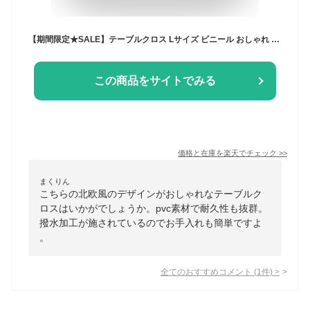
【期間限定★SALE】テーブルクロス Lサイズ ビニール おしゃれ pvc 北欧 撥水 かわいい 高級感 白 滑りにくい 布 撥水加工 花柄 無地 汚れ防止 家庭用 業務用 シンプル モノトーン 雑貨 テーブルマット 机カバー 食卓カバー サイズ 137cm×220cm 長方形【meru】
この商品をサイトでみる
価格と在庫を
楽天
でチェック
>>
まくりん
こちらの北欧風のデザインがおしゃれなテーブルク
ロスはいかがでしょうか。pvc素材で耐久性も抜群。
撥水加工が施されているのでお手入れも簡単ですよ
。
全てのおすすめコメント
(
1
件)
>