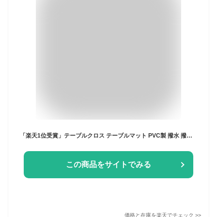
「楽天1位受賞」テーブルクロス テーブルマット PVC製 撥水 撥油 北欧 汚れ防止 家庭用 業務用 サイズ別 正方形 長方形 チェック柄 デスクマット ビニール デスクマット 食卓カバー 家庭用 業務用 お手入れ簡単 テーブルマット 敷物 おしゃれ
この商品をサイトでみる
価格と在庫を
楽天
でチェック
>>