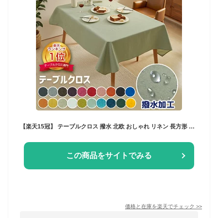
【楽天15冠】 テーブルクロス 撥水 北欧 おしゃれ リネン 長方形 正方形 かわいい はっ水 撥水加工 防水布 テーブルカバー ランチョンマット 食卓カバー 机 家庭用 業務用 4人掛け 6人掛け 布 防汚 机カバー 洗える 無地 クリスマス
この商品をサイトでみる
価格と在庫を
楽天
でチェック
>>