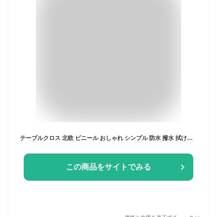
テーブルクロス 北欧 ビニール おしゃれ シンプル 防水 撥水 拭ける 長方形 テーブルカバー PVC加工 食卓カバー ダイニングマット 2人掛け 4人掛け 6人掛け キズ防止 汚れ防止 耐熱加工 洗える 子供 テーブルマット 汚れ防止 家庭用 業務用
この商品をサイトでみる