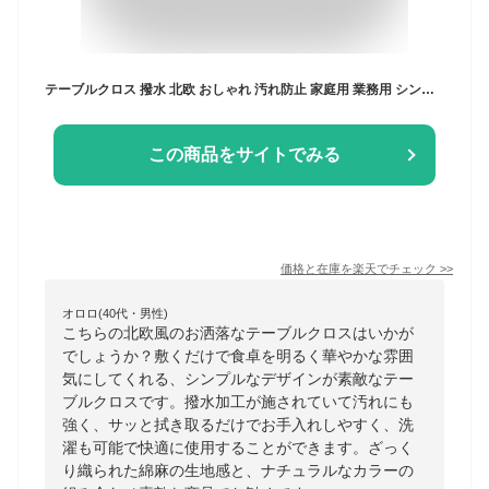
テーブルクロス 撥水 北欧 おしゃれ 汚れ防止 家庭用 業務用 シンプル 無地 ナチュラル テーブルカバー お手入れ簡単 正方形 長方形 綿麻 食卓カバー テーブルマット 大判 綿 麻 コットン リネン 4人掛け 6人掛け 大きい 小さい 洗える 布 和風 傷防止
この商品をサイトでみる
価格と在庫を
楽天
でチェック
>>
オロロ(40代・男性)
こちらの北欧風のお洒落なテーブルクロスはいかが
でしょうか？敷くだけで食卓を明るく華やかな雰囲
気にしてくれる、シンプルなデザインが素敵なテー
ブルクロスです。撥水加工が施されていて汚れにも
強く、サッと拭き取るだけでお手入れしやすく、洗
濯も可能で快適に使用することができます。ざっく
り織られた綿麻の生地感と、ナチュラルなカラーの