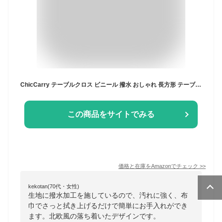
ChicCarry テーブルクロス ビニール 撥水 おしゃれ 長方形 テーブルカバー 防水 防油 汚れ防止 北欧 テーブルマット PVC製 耐久 耐熱 ずれにくい 長さ調節可 厚手 無地 シンプル お手入れ簡単 ビニールクロス 家庭用 業務用 グレー1 140x180cm
この商品をサイトでみる
価格と在庫を
Amazon
でチェック
>>
kekotan(70代・女性)
生地に撥水加工を施しているので、汚れに強く、布
巾でさっと拭き上げるだけで簡単にお手入れができ
ます。北欧風の落ち着いたデザインです。