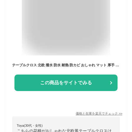
テーブルクロス 北欧 撥水 防水 耐熱 防カビ おしゃれ マット 厚手 洗える リビング ダイニング 食卓カバー 白 無地 柄 滑り止め 長方形 ビニール シンプル モダン ホルムアルデヒドフリー
この商品をサイトでみる
価格と在庫を
楽天
でチェック
>>
Toya(30代・女性)
こちらの花柄がおしゃれな北欧風テーブルクロスは