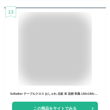
13
Softalker テーブルクロス おしゃれ 北欧 布 花柄 和風 140x180cm 耐熱 滑り止め 長方形 桌布 spring table cloth テーブルマット 可愛い 花柄 デザイン 春夏 小学生 ダイニング キッチン レストラン ピクニック用 キャンプ パーティー バレンタインデー 長机用 祭り 屋外 室内場合 お手入れ簡単
この商品をサイトでみる