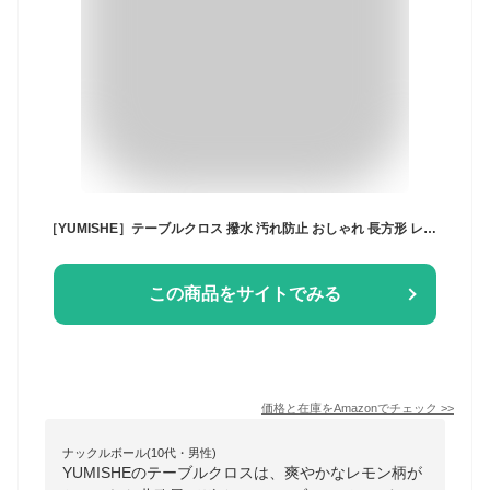
［YUMISHE］テーブルクロス 撥水 汚れ防止 おしゃれ 長方形 レモン お手入れ簡単 北欧 テーブルカバー 傷防止 滑りにくい 家庭用 業務用 ピクニック 果物 (140×220 センチメートル)
この商品をサイトでみる
価格と在庫を
Amazon
でチェック
>>
ナックルボール(10代・男性)
YUMISHEのテーブルクロスは、爽やかなレモン柄が