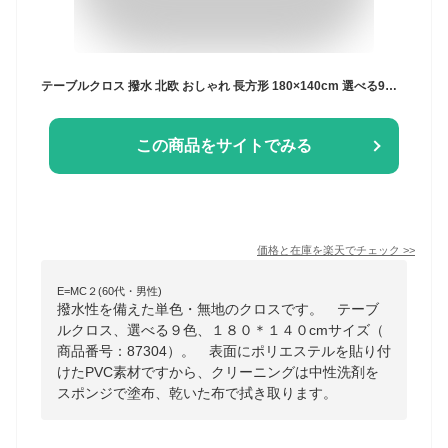
テーブルクロス 撥水 北欧 おしゃれ 長方形 180×140cm 選べる9色 ブラウン ブラック グレー ベージュ ブルー マスタード ピンク 防水 フリル シンプル 可愛い かわいい
この商品をサイトでみる
価格と在庫を
楽天
でチェック
>>
E=MC２(60代・男性)
撥水性を備えた単色・無地のクロスです。 テーブ
ルクロス、選べる９色、１８０＊１４０cmサイズ（
商品番号：87304）。 表面にポリエステルを貼り付
けたPVC素材ですから、クリーニングは中性洗剤を
スポンジで塗布、乾いた布で拭き取ります。