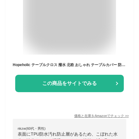
Hopeholic テーブルクロス 撥水 北欧 おしゃれ テーブルカバー 防水 防油 汚れ防止 お手入れ簡単 長方形 正方形 フリンジ付き イベント ダイニング table cloth アイボリー 140x180cm
この商品をサイトでみる
価格と在庫を
Amazon
でチェック
>>
nkzw(60代・男性)
表面にTPU防水汚れ防止層があるため、こぼれた水