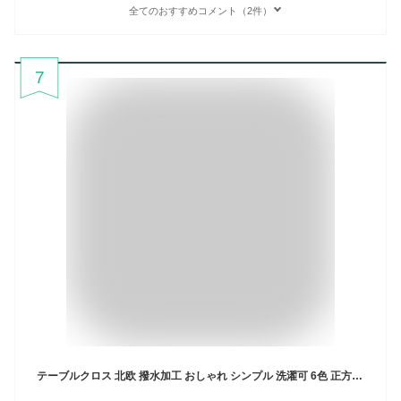
全てのおすすめコメント（2件）
7
テーブルクロス 北欧 撥水加工 おしゃれ シンプル 洗濯可 6色 正方形 長方形 140 160 180 200 220 240 260 ダイニング インテリア バリエーション ポリエステル 麻 食卓 モダン レストラン リネン キッチン 防水 ナチュラル 季節 春 夏 秋 冬