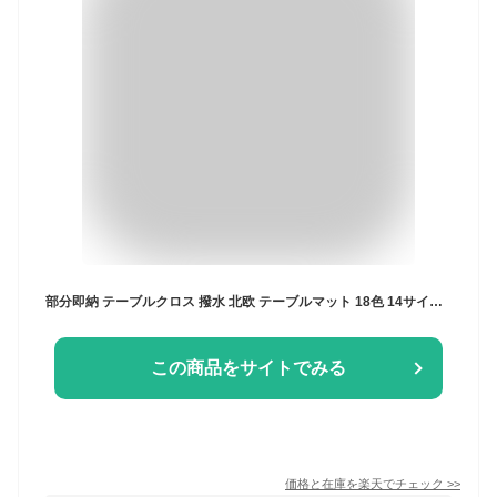
部分即納 テーブルクロス 撥水 北欧 テーブルマット 18色 14サイズ 高級 デスクマット 花柄 かわいい 食卓カバー シンプル マルチカバー テーブル クロス テーブルクロス 正方形 長方形 汚れ防止 カバー テレビカバー机カバー 汚れ防止 家庭用 業務用 送料無料
この商品をサイトでみる
価格と在庫を
楽天
でチェック
>>