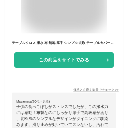
テーブルクロス 撥水 布 無地 厚手 シンプル 北欧 テーブルカバー 食卓カバー おしゃれ 布製 ポリエステル 洗える ダイニング 2人掛け 4人掛け 6人掛け対応 正方形 長方形 滑り止め 汚れ防止 防水 丸洗いOK モダン インテリア 来客対応 季節
この商品をサイトでみる
価格と在庫を
楽天
でチェック
>>
Masamasa(60代・男性)
子供の食べこぼしがストレスでしたが、この撥水力
には感動！布製なのにしっかり厚手で高級感があり
、北欧風のシンプルなデザインがダイニングに馴染
みます。滑り止めが効いていてズレないし、汚れて