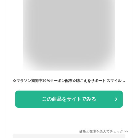
☆マラソン期間中10％クーポン配布☆聴こえをサポート スマイルキッズ テレビ用 手元スピーカー ANS-302｜聴力低下 耳鳴り 聴覚補助 音量 介護 シンプル スピーカー 敬老 介護用品 福祉用具 便利 聴覚 高齢者 耳元 シルバー 難聴
この商品をサイトでみる
価格と在庫を
楽天
でチェック
>>