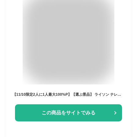
【11/10限定2人に1人最大100%P】【選ぶ景品】 ライソン テレビ用ワイヤレススピーカー Bluetooth ブルートゥース 無線スピーカー 手元スピーカー テレビ用スピーカー ヤレス 手もとスピーカー 耳元スピーカー 私スピーカー TVスピーカー TV用スピーカー パソコン スマホ 対
この商品をサイトでみる