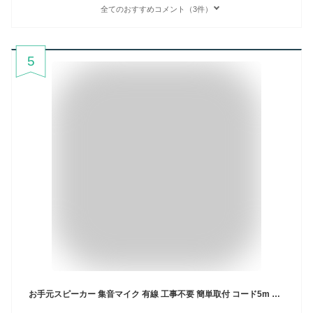
全てのおすすめコメント（3件）
5
お手元スピーカー 集音マイク 有線 工事不要 簡単取付 コード5m 電池式 テレビスピーカー 手元スピーカー TV テレビ 大音量 クリア 高齢者 ご年配 音声 リビング キッチン 寝室【☆60】/有線お手元スピーカー