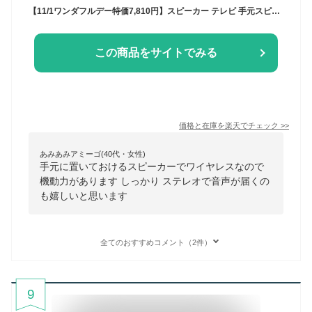
【11/1ワンダフルデー特価7,810円】スピーカー テレビ 手元スピーカー 無線 ワイヤレス コードレス 持ち運び 手元 耳元 テレビスピーカー テレビ用 ワイヤレススピーカー 難聴 補聴器 聴音補助器 イヤホン 代わり 大音量 ●[送料無料]
この商品をサイトでみる
価格と在庫を
楽天
でチェック
>>
あみあみアミーゴ(40代・女性)
手元に置いておけるスピーカーでワイヤレスなので
機動力があります しっかり ステレオで音声が届くの
も嬉しいと思います
全てのおすすめコメント（2件）
9