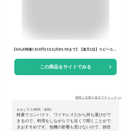
【SALE特価7,810円11/11(月)01:59まで】【楽天1位】スピーカー テレビ 手元スピーカー 無線 ワイヤレス コードレス 持ち運び 手元 耳元 テレビスピーカー テレビ用 ワイヤレススピーカー 難聴 補聴器 聴音補助器 イヤホン 代わり 大音量 ★[送料無料]
この商品をサイトでみる
価格と在庫を
楽天
でチェック
>>
ももじろう(60代・女性)
軽量でコンパクト、ワイヤレスだから持ち運びがで
きるので、料理をしながらでも近くで聞くことがで
きおすすめです。他機の影響も受けないので、雑音