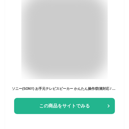
ソニー(SONY) お手元テレビスピーカー かんたん操作/防滴対応 / 「声」専用スピーカー搭載 テレビリモコン一体型 2020年モデル SRS-LSR200
この商品をサイトでみる