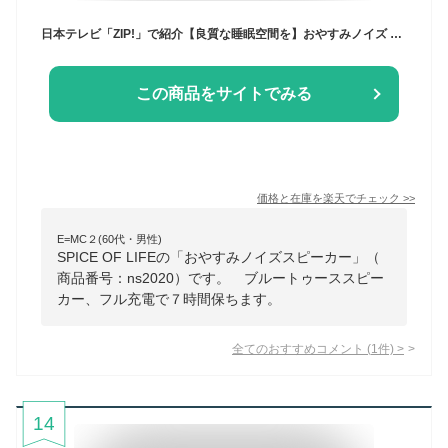
日本テレビ「ZIP!」で紹介【良質な睡眠空間を】おやすみノイズ スピーカー Blutoothスピーカー 癒しの環境音 (ns2020) ブルートゥース SPICE OF LIFE スパイス 瞑想時間 集中したい時 寝室 子守り唄代わり メンズ レディース ギフト おしゃれ アーベン 雑音ミキサー 2024年
この商品をサイトでみる
価格と在庫を
楽天
でチェック
>>
E=MC２(60代・男性)
SPICE OF LIFEの「おやすみノイズスピーカー」（
商品番号：ns2020）です。 ブルートゥーススピー
カー、フル充電で７時間保ちます。
全てのおすすめコメント
(
1
件)
>
14