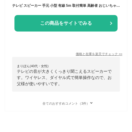
テレビ スピーカー 手元 小型 有線 5m 取付簡単 高齢者 おじいちゃん おばあちゃん プレゼント 敬老の日 集音器 補聴 お手元スピーカー 音がクッキリきこえる君 電池式
この商品をサイトでみる
価格と在庫を
楽天
でチェック
>>
まりぽん(40代・女性)
テレビの音が大きくくっきり聞こえるスピーカーで
す。ワイヤレス、ダイヤル式で簡単操作なので、お
父様が使いやすいです。
全てのおすすめコメント（3件）