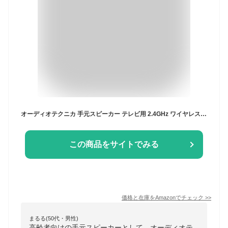
オーディオテクニカ 手元スピーカー テレビ用 2.4GHz ワイヤレス はっきり音 ステレオ かんたん操作 置くだけ充電 自動電源オフ機能 防滴 アンプ内蔵 ヘッドホン端子付き サウンドアシストシリーズ AT-SP767XTV ブラック
この商品をサイトでみる
価格と在庫を
Amazon
でチェック
>>
まるる(50代・男性)
高齢者向けの手元スピーカーとして、オーディオテ