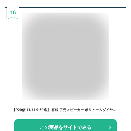
16
【P20倍 11/11 9:59迄】 有線 手元スピーカー ボリュームダイヤル搭載 5m YTS-30 ホワイト テレビスピーカー 補聴 高齢者 乾電池 テレビ会議 TVスピーカー AC 乾電池 2電源対応 イヤホン端子付 山善 YAMAZEN キュリオム Qriom 【送料無料】 1104P
この商品をサイトでみる