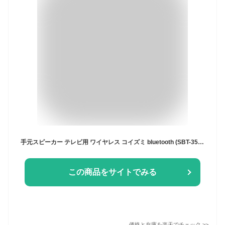
手元スピーカー テレビ用 ワイヤレス コイズミ bluetooth (SBT-3500） KOIZUMI 小泉成器 コンパクト 充電 キッチン 台所 プレゼント 家族 高齢者 父 母 補聴器 音ズレ 低減 無線 ギフト プレゼント おすすめ 新生活
この商品をサイトでみる
価格と在庫を
楽天
でチェック
>>