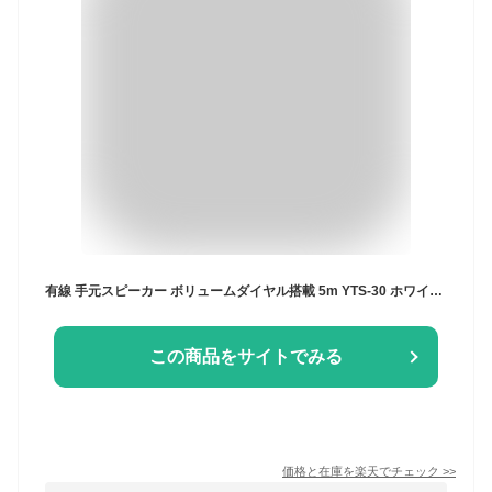
有線 手元スピーカー ボリュームダイヤル搭載 5m YTS-30 ホワイト テレビスピーカー 補聴 高齢者 乾電池 TVスピーカー AC 乾電池 2電源対応 イヤホン端子付 山善 YAMAZEN キュリオム Qriom【送料無料】
この商品をサイトでみる
価格と在庫を
楽天
でチェック
>>