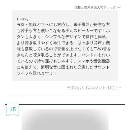
価格と在庫を
楽天
でチェック
>>
Turckey
有線・無線どちらにも対応し、電子機器が得意な方
も苦手な方も使いこなせる手元スピーカーです！ボ
タンも大きく、シンプルなデザインで操作も簡単。
より聴き取りやすく再生できる「はっきり音声」機
能も搭載しているので音量を上げなくてもTVの音を
きちんと聴き取ることができます。ハンドルも付い
ているので持ち運びもしやすく、スマホや音楽機器
にも使えて、鮮明な音に囲まれた充実したサウンド
ライフを送れますよ！
全てのおすすめコメント
(
1
件)
>
15