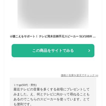
☆聴こえをサポート！ テレビ用木目柄手元スピーカー SLV18BR yazawa｜聴力低下 耳鳴り 聴覚補助 音量 介護 シンプル スピーカー 敬老 介護用品 福祉用具 便利 聴覚 高齢者 耳元 シルバー 難聴 聴えない 生活支援グッズ
この商品をサイトでみる
価格と在庫を
楽天
でチェック
>>
ミケgp(50代・男性)
最近テレビの音量を多くする叔母にプレゼントして
みました。え、何とテレビに向かって尋ねることも
あるのでこちらのスピーカーを使っています。とて
も便利です。