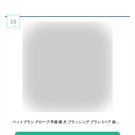
16
ペットブラシ グローブ 手袋 猫 犬 ブラッシング ブラシ 1ペア 抜け毛取り クリーナー マッサージ 皮膚に優しい 洗い可能 柔軟 通気性 グルーミンググローブ 猫犬 短毛 中毛 長毛 通用 (ブラック)