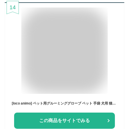
14
[loco animo] ペット用グルーミンググローブ ペット 手袋 犬用 猫用 ペットブラシ 犬 猫 シャンプー＆マッサージ対応 抜け毛取り 洗える ブラッシング手袋 両手用 （グレー）
この商品をサイトでみる