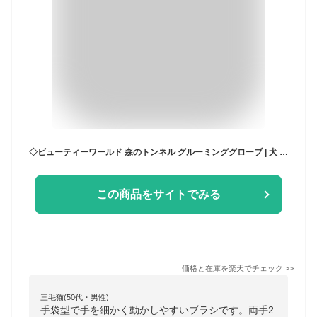
◇ビューティーワールド 森のトンネル グルーミンググローブ | 犬 グルーミンググローブ ブラシ ペット 猫 ブラッシング お手入れ 毛取り ドッグブラシ マッサージブラシ 短毛 長毛 水洗い シャンプーグローブ ラバー素材 掃除 効率的 簡単 おすすめ デリケート
この商品をサイトでみる
価格と在庫を
楽天
でチェック
>>
三毛猫(50代・男性)
手袋型で手を細かく動かしやすいブラシです。両手2