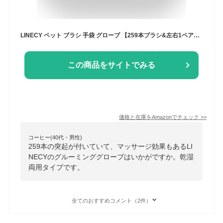
LINECY ペット ブラシ 手袋 グローブ 【259本ブラシ&左右1ペア】ブラシ ペット 猫 犬 うさぎ グルーミング ブラッシング 猫手袋 クリーナー 毛とり手袋 ペットグローブ グルーミンググローブ 毛 けとり 猫毛取り 猫ぶらし短毛用 お風呂用 (ブルー)1ペア
この商品をサイトでみる
価格と在庫を
Amazon
でチェック
>>
コーヒー(40代・男性)
259本の突起が付いていて、マッサージ効果もあるLI
NECYのグルーミンググローブはいかがですか。乾湿
両用タイプです。
全てのおすすめコメント（2件）