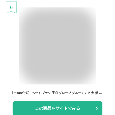
6
【mitas公式】 ペット ブラシ 手袋 グローブ グルーミング 犬 猫 猫ブラシ お手入れ 抜け毛 ペット用ブラシ ペット用 グルーミンググローブ ブラッシング トリミング ブラシ 抜け毛 毛 取り 短毛 中毛 長毛 種 毛玉除去 うさぎ マッサージ お風呂
この商品をサイトでみる