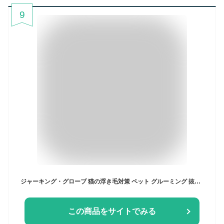
9
ジャーキング・グローブ 猫の浮き毛対策 ペット グルーミング 抜け毛 防止 マッサージにもなります 高品質ラバー 犬 猫 ブラシ トリミング ペット用品 グルーミンググローブ ポイント消化ペット お風呂 ブラシ 手袋 猫 うさぎ 猫に使える マッサージ 抜け毛抜き 毛取り
この商品をサイトでみる