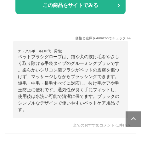
この商品をサイトでみる
価格と在庫を
Amazon
でチェック
>>
ナックルボール(10代・男性)
ペットブラシグローブは、猫や犬の抜け毛をやさし
く取り除ける手袋タイプのグルーミングブラシです
。柔らかいシリコン製ブラシがペットの皮膚を傷つ
けず、マッサージしながらブラッシングできます。
短毛・中毛・長毛すべてに対応し、抜け毛ケアや毛
玉防止に便利です。通気性が良く手にフィットし、
使用後は水洗い可能で清潔に保てます。ブラックの
シンプルなデザインで使いやすいペットケア用品で
す。
全てのおすすめコメント
(
1
件)
>