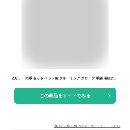
2カラー 両手 セット ペット用 グルーミング グローブ 手袋 毛抜き マジック式 メッシュ 通気性 抜群 よく抜ける ごっそり抜ける 柔らか
この商品をサイトでみる
価格と在庫を
au PAY マーケット
でチェック
>>