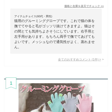
価格と在庫を
楽天
でチェック
>>
アイテムチョイス(60代・男性)
猫用のグルーミンググローブです。これで猫の体を
撫でてやると毛がゴッソリ抜けてきますよ。猫はそ
の間とても気持ちよさそうにしています。右手用と
左手用があります。もちろん両手で撫でてあげても
よいです。メッシュなので通気性がよく、蒸れませ
ん。
全てのおすすめコメント
(
1
件)
>
1