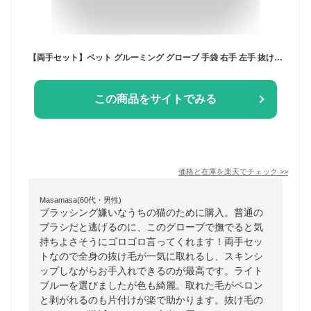
【両手セット】ペット グルーミング グローブ 手袋 右手 左手 抜け毛 ブラシ 毛玉 除去 マッサージ お手入れ 選べる3色 グルーミンググローブ【ピンク/ブルー/ライトブルー】 ペット用品・ペットグッズ お手入れ用品
この商品をサイトでみる
価格と在庫を
楽天
でチェック
>>
Masamasa(60代・男性)
ブラッシング嫌いなうちの猫のために購入。普通の
ブラシだと逃げるのに、このグローブで撫でると気
持ちよさそうにゴロゴロ言ってくれます！両手セッ
トなので全身の抜け毛が一気に取れるし、スキンシ
ップしながらお手入れできるのが最高です。ライト
ブルーを選びましたが色も綺麗。取れた毛がペロン
と剥がれるのも片付けが楽で助かります。抜け毛の