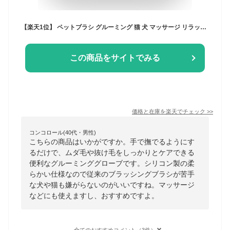
【楽天1位】 ペットブラシ グルーミング 猫 犬 マッサージ リラックス 凸凹 シリコン 柔らかい 通気性 メッシュ ムレない 安心 グローブ マッサージグローブ 右手用 抜け毛 防止 高品質ラバー 入浴 ブラシ トリミング 嫌がらない かわいい パステル ごっそり取れる 送料無料
この商品をサイトでみる
価格と在庫を
楽天
でチェック
>>
コンコロール(40代・男性)
こちらの商品はいかがですか。手で撫でるようにす
るだけで、ムダ毛や抜け毛をしっかりとケアできる
便利なグルーミンググローブです。シリコン製の柔
らかい仕様なので従来のブラッシングブラシが苦手
な犬や猫も嫌がらないのがいいですね。マッサージ
などにも使えますし、おすすめですよ。