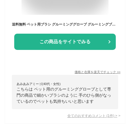
送料無料 ペット用ブラシ グルーミンググローブ グルーミングブラシ 片手用 単品 犬 猫 手袋型ブラシ グルーミング手袋 ブラッシンググローブ ペット用品 抜け毛取り お手入れ 毛玉除去 抜け毛対策 右手用 左手用 ケア用品 いぬ イヌ ねこ ネコ ドッグ キャット
この商品をサイトでみる
価格と在庫を
楽天
でチェック
>>
あみあみアミーゴ(40代・女性)
こちらは ペット用のグルーミンググローブとして専
門の商品で細かいブラシのように 手のひら側がなっ
ているのでペットも気持ちいいと思います
全てのおすすめコメント
(
1
件)
>