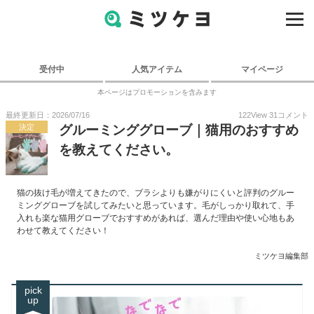
受付中
人気アイテム
マイページ
本ページはプロモーションを含みます
最終更新日：2026/07/16
122
View
31
コメント
決定
グルーミンググローブ｜猫用のおすすめ
を教えてください。
猫の抜け毛が増えてきたので、ブラシよりも嫌がりにくいと評判のグルー
ミンググローブを試してみたいと思っています。毛がしっかり取れて、手
入れも楽な猫用グローブでおすすめがあれば、選んだ理由や使い心地もあ
わせて教えてください！
ミツケヨ編集部
pick
up