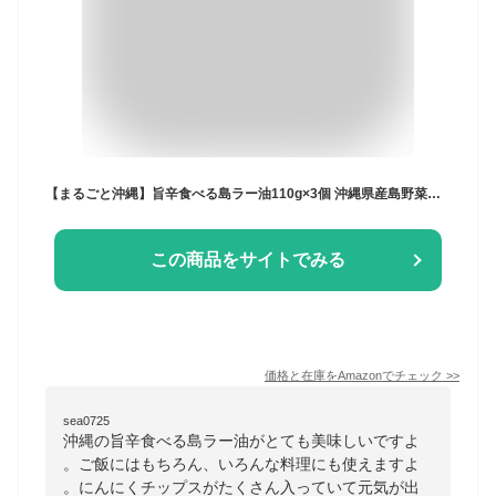
【まるごと沖縄】旨辛食べる島ラー油110g×3個 沖縄県産島野菜・香辛料使用 旨辛万能調味料 ご飯・チャーハン・パスタ・サラダに ピパーツ入り 食べるラー油 お取り寄せ
この商品をサイトでみる
価格と在庫を
Amazon
でチェック
>>
sea0725
沖縄の旨辛食べる島ラー油がとても美味しいですよ
。ご飯にはもちろん、いろんな料理にも使えますよ
。にんにくチップスがたくさん入っていて元気が出