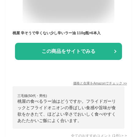
桃屋 辛そうで辛くない少し辛いラー油 110g瓶×6本入
この商品をサイトでみる
価格と在庫を
Amazon
でチェック
>>
三毛猫(50代・男性)
桃屋の食べるラー油はどうですか。フライドガーリ
ックとフライドオニオンの香ばしい食感や旨味が食
欲をかきたて、ほどよい辛さでおいしく食べやすく
あたたかいご飯によく合います。
全てのおすすめコメント
(
1
件)
>