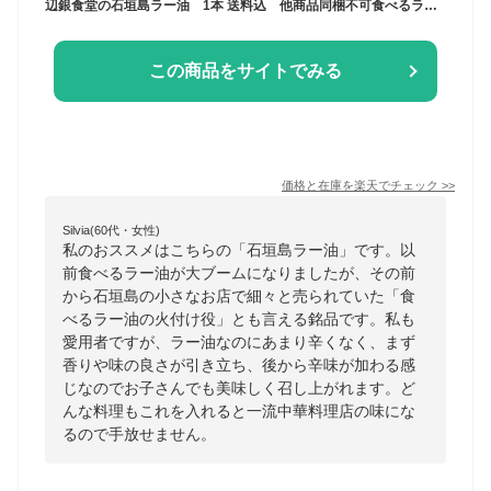
辺銀食堂の石垣島ラー油 1本 送料込 他商品同梱不可食べるラー油 石垣島 辺銀食堂 ペンギン食堂
この商品をサイトでみる
価格と在庫を
楽天
でチェック
>>
Silvia(60代・女性)
私のおススメはこちらの「石垣島ラー油」です。以
前食べるラー油が大ブームになりましたが、その前
から石垣島の小さなお店で細々と売られていた「食
べるラー油の火付け役」とも言える銘品です。私も
愛用者ですが、ラー油なのにあまり辛くなく、まず
香りや味の良さが引き立ち、後から辛味が加わる感
じなのでお子さんでも美味しく召し上がれます。ど
んな料理もこれを入れると一流中華料理店の味にな
るので手放せません。