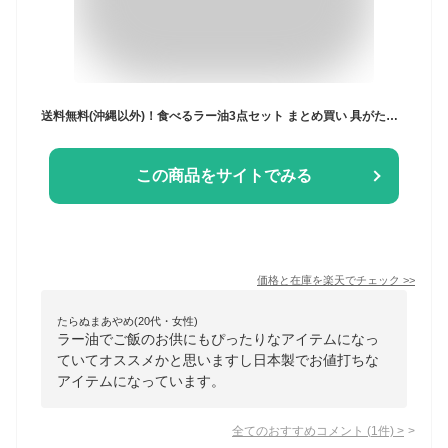
送料無料(沖縄以外)！食べるラー油3点セット まとめ買い 具がたっぷり ごはんがすすむラー油 万能調味料 日本産 110g×3
この商品をサイトでみる
価格と在庫を
楽天
でチェック
>>
たらぬまあやめ(20代・女性)
ラー油でご飯のお供にもぴったりなアイテムになっ
ていてオススメかと思いますし日本製でお値打ちな
アイテムになっています。
全てのおすすめコメント
(
1
件)
>