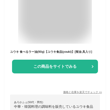
ユウキ 食べるラー油(90g)【ユウキ食品(youki)】[辣油 具入り]
この商品をサイトでみる
価格と在庫を
楽天
でチェック
>>
あろかふぇ(50代・男性)
中華・韓国料理の調味料を販売しているユウキ食品