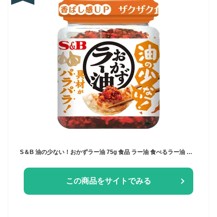
S＆B 油の少ない！おかずラー油 75g 食品 ラー油 食べるラー油 調味料 ご飯のお供 おかず
この商品をサイトでみる