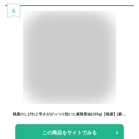
6
桃屋のしびれと辛さががっつり効いた麻辣香油(105g)【桃屋】[麻辣 痺れ 麻婆豆腐 ラー油 食べるラー油 旨辛 餃子]
この商品をサイトでみる