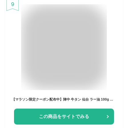
9
【マラソン限定クーポン配布中】陣中 牛タン 仙台 ラー油 100g 【 惣菜 瓶詰 ご飯のお供 食べるラー油 宮城県 お土産 お肉 肉 おつまみ おいしい 当店人気 おすすめ テレビで紹介 おにぎり】
この商品をサイトでみる