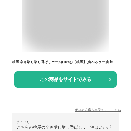
桃屋 辛さ増し増し香ばしラー油(105g)【桃屋】[食べるラー油 辣油 激辛 唐辛子 調味料 ご飯のお供]
この商品をサイトでみる
価格と在庫を
楽天
でチェック
>>
まくりん
こちらの桃屋の辛さ増し増し香ばしラー油はいかが