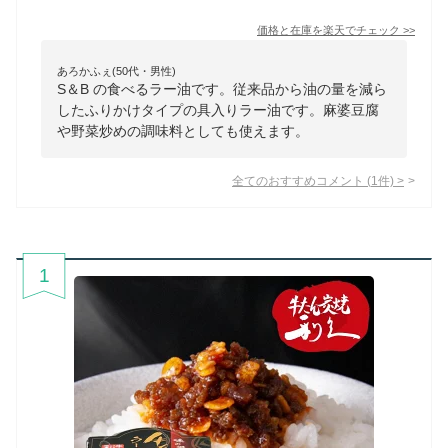
価格と在庫を
楽天
でチェック
>>
あろかふぇ(50代・男性)
S＆B の食べるラー油です。従来品から油の量を減ら
したふりかけタイプの具入りラー油です。麻婆豆腐
や野菜炒めの調味料としても使えます。
全てのおすすめコメント
(
1
件)
>
1