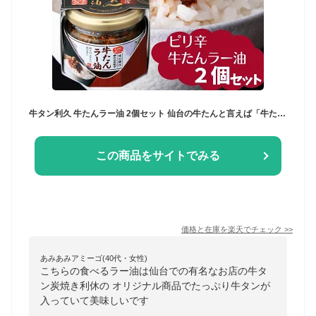
牛タン利久 牛たんラー油 2個セット 仙台の牛たんと言えば「牛たん炭焼 利久」ピリ辛 らー油 辣油 ラーユ らーゆ 食べるラー油 おつまみ おかず ご飯の共 ご飯 名店 有名店 人気店
この商品をサイトでみる
価格と在庫を
楽天
でチェック
>>
あみあみアミーゴ(40代・女性)
こちらの食べるラー油は仙台での有名なお店の牛タ
ン炭焼き利休の オリジナル商品でたっぷり牛タンが
入っていて美味しいです