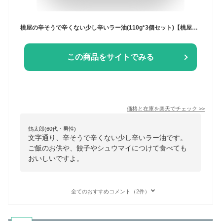
桃屋の辛そうで辛くない少し辛いラー油(110g*3個セット)【桃屋】[食べるラー油 ラー油 ごはんのお供 餃子 チャーハン]
この商品をサイトでみる
価格と在庫を
楽天
でチェック
>>
鶴太郎(60代・男性)
文字通り、辛そうで辛くない少し辛いラー油です。
ご飯のお供や、餃子やシュウマイにつけて食べても
おいしいですよ。
全てのおすすめコメント（2件）