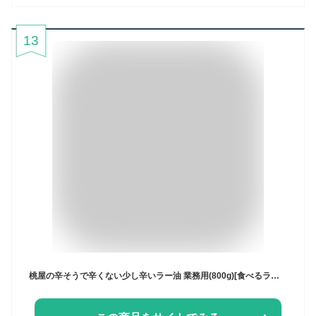
13
桃屋の辛そうで辛くない少し辛いラー油 業務用(800g)[食べるラー油 ラー油 サラダ 業務用 大容量]