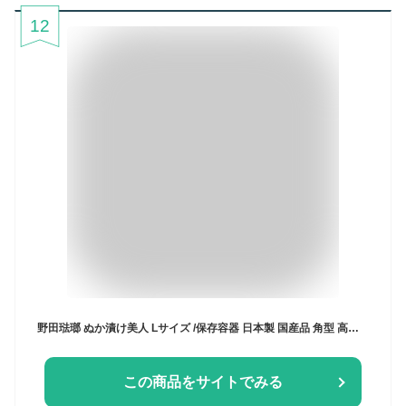
12
野田琺瑯 ぬか漬け美人 Lサイズ /保存容器 日本製 国産品 角型 高品質 手作業 冷蔵 冷凍 耐熱 味噌 漬物 ぬか漬け 梅漬け らっきょう 乾燥ぬか ぬか床 保存食 お米 衛生的 白 清潔感 家庭用 シンプル おしゃれ
この商品をサイトでみる