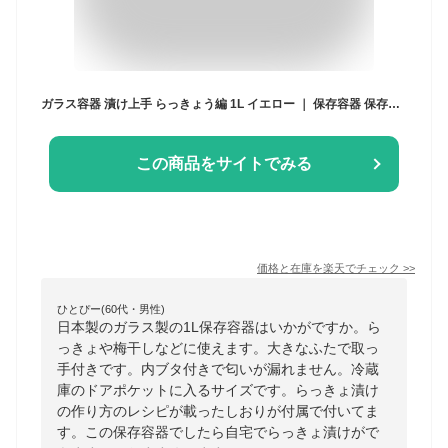
ガラス容器 漬け上手 らっきょう編 1L イエロー ｜ 保存容器 保存瓶 キャニスター らっきょう
この商品をサイトでみる
価格と在庫を
楽天
でチェック
>>
ひとぴー(60代・男性)
日本製のガラス製の1L保存容器はいかがですか。ら
っきょや梅干しなどに使えます。大きなふたで取っ
手付きです。内ブタ付きで匂いが漏れません。冷蔵
庫のドアポケットに入るサイズです。らっきょ漬け
の作り方のレシピが載ったしおりが付属で付いてま
す。この保存容器でしたら自宅でらっきょ漬けがで