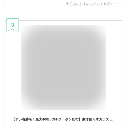
全てのおすすめコメント
(
1
件)
>
3
【早い者勝ち！最大400円OFFクーポン配布】東洋佐々木ガラス 保存容器 漬け上手 らっきょう編 2000ml 日本製 漬物容器 ガラス容器 保存瓶 らっきょう 梅酒 瓶 果実酒 漬物 ガラス I-77823-R-C-JAN（ びん 梅びん 果実酒瓶 梅瓶 果実酒びん ）