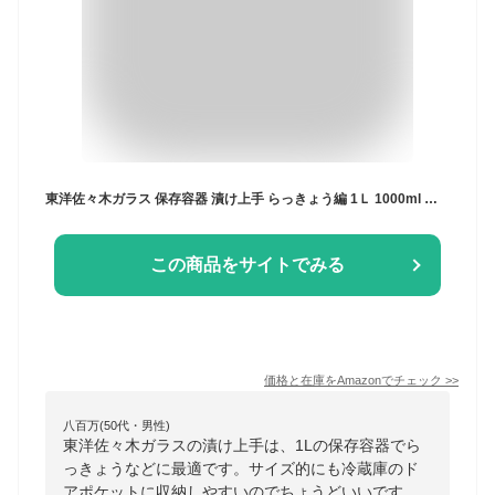
東洋佐々木ガラス 保存容器 漬け上手 らっきょう編 1Ｌ 1000ml 日本製 ガラス容器 梅びん 果実酒瓶 保存瓶 らっきょう 梅酒 瓶 果実酒 漬物 ガラス I-77862-NY-A-JAN
この商品をサイトでみる
価格と在庫を
Amazon
でチェック
>>
八百万(50代・男性)
東洋佐々木ガラスの漬け上手は、1Lの保存容器でら
っきょうなどに最適です。サイズ的にも冷蔵庫のド
アポケットに収納しやすいのでちょうどいいです。