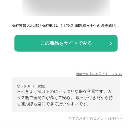
保存容器 ぷち漬け 保存瓶 2L （ ガラス 密閉 取っ手付き 果実酒びん 保存びん 梅酒びん 梅酒ビン 梅酒容器 梅酒瓶 果実酒ビン ガラス瓶 2000ml 漬物容器 らっきょうびん らっきょう漬け ガラス製 瓶 びん ビン 梅酒 果実酒 ） 【39ショップ】
この商品をサイトでみる
価格と在庫を
楽天
でチェック
>>
なっき(40代・女性)
らっきょう漬けるのにピッタリな保存容器です。ガ
ラス瓶で密閉性が高くて安心。 取っ手付きだから持
ち運ぶ際も楽にできて扱いやすいです。
全てのおすすめコメント
(
1
件)
>