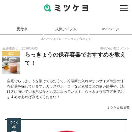
受付中
人気アイテム
マイページ
本ページはプロモーションを含みます
最終更新日：2026/07/03
669
View
42
コメント
決定
らっきょうの保存容器でおすすめを教え
て！
自宅でらっきょうを漬けてみたくて、冷蔵庫に入れやすいサイズや形の保
存容器を探しています。ガラスやホーローなど素材ごとの使い勝手や、漬
け方に向いている形状なども気になっています。らっきょう保存容器でお
すすめがあれば教えてください！
ミツケヨ編集部
pick
up