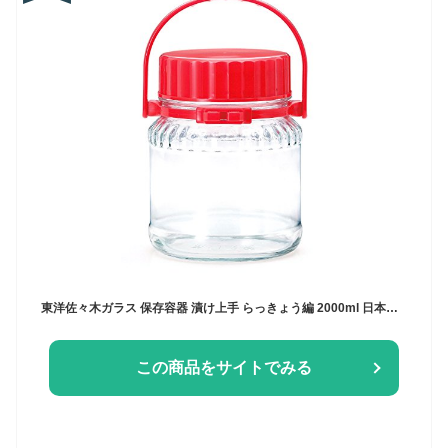
東洋佐々木ガラス 保存容器 漬け上手 らっきょう編 2000ml 日本製 漬物容器 ガラス容器 保存瓶 らっきょう 梅酒 瓶 果実酒 漬物 ガラス I-77823-R-C-JAN
この商品をサイトでみる