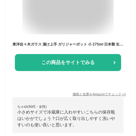
東洋佐々木ガラス 漬け上手 ガリジャーポット 小 275ml 日本製 生姜 ガリ ガラス瓶 保存容器 保存瓶 梅びん 果実酒瓶 梅酒 瓶 果実酒 漬物 ガラス I-77828-P-JAN
この商品をサイトでみる
価格と在庫を
Amazon
でチェック
>>
ちゃゆ(50代・女性)
小さめサイズで冷蔵庫に入れやすいこちらの保存瓶
はいかがでしょう？口が広く取り出しやすく洗いや
すいのも使い良いと思います。