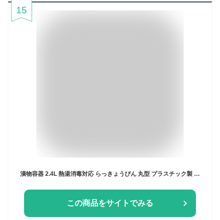
15
漬物容器 2.4L 熱湯消毒対応 らっきょうびん 丸型 プラスチック製 （ 漬け物容器 つけもの容器 野菜漬け 浅漬け 浅漬 容器 らっきょう瓶 らっきょうビン 梅干しびん プラスチック 保存ビン 保存瓶 保存容器 保存びん 軽量 ） 【39ショップ】
この商品をサイトでみる