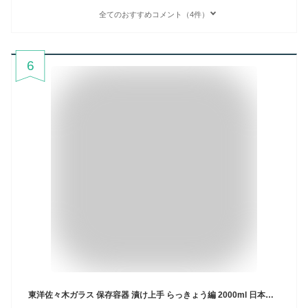
全てのおすすめコメント（4件）
6
東洋佐々木ガラス 保存容器 漬け上手 らっきょう編 2000ml 日本製 漬物容器 ガラス容器 保存瓶 らっきょう 梅酒 瓶 果実酒 漬物 ガラス I-77823-R-C-JAN