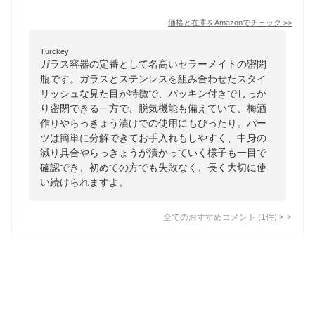
価格と在庫を
Amazon
でチェック
>>
Turckey
ガラス容器の定番として名高いセラーメイトの密閉
瓶です。ガラスとステンレスを組み合わせたスタイ
リッシュな見た目が特徴で、パッキン付きでしっか
り密閉できる一方で、脱気機能も備えていて、梅酒
作りやらっきょう漬けでの使用にもぴったり。パー
ツは簡単に分解できてお手入れもしやすく、中身の
減り具合やらっきょうが漬かっていく様子も一目で
確認でき、初めての方でも失敗なく、長く大切に使
い続けられますよ。
全てのおすすめコメント
(
1
件)
>