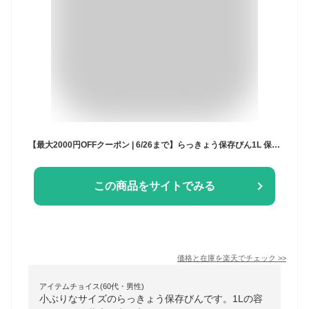
【最大2000円OFFクーポン | 6/26まで】らっきょう保存びん1L 保存容器 保存びん 漬け物作り 漬け物 らっきょう 瓶 びん ビン 保存 ガラス 1000ml 1個 オレンジ らっきょう漬 1L 取っ手付き 内ふた 日本製 東洋佐々木 ガラス 作り置き レシピ付き ギフト 贈り物
この商品をサイトでみる
価格と在庫を
楽天
でチェック
>>
アイテムチョイス(60代・男性)
小ぶりなサイズのらっきょう保存びんです。1Lの容