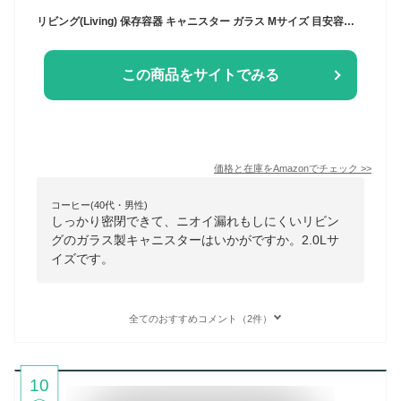
リビング(Living) 保存容器 キャニスター ガラス Mサイズ 目安容量約 2.0L 径12.2×高さ23.3cm クリア アーモンド
この商品をサイトでみる
価格と在庫を
Amazon
でチェック
>>
コーヒー(40代・男性)
しっかり密閉できて、ニオイ漏れもしにくいリビン
グのガラス製キャニスターはいかがですか。2.0Lサ
イズです。
全てのおすすめコメント（2件）
10