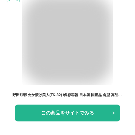
野田琺瑯 ぬか漬け美人(TK-32) /保存容器 日本製 国産品 角型 高品質 手作業 冷蔵 冷凍 耐熱 味噌 漬物 ぬか漬け 梅漬け らっきょう 乾燥ぬか ぬか床 保存食 お米 衛生的 白 清潔感 家庭用 シンプル おしゃれ
この商品をサイトでみる