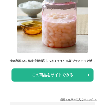
漬物容器 2.4L 熱湯消毒対応 らっきょうびん 丸型 プラスチック製 （ 漬け物容器 つけもの容器 野菜漬け 浅漬け 浅漬 容器 らっきょう瓶 らっきょうビン 梅干しびん プラスチック 保存ビン 保存瓶 保存容器 保存びん 軽量 ） 【3980円以上送料無料】
この商品をサイトでみる
価格と在庫を
楽天
でチェック
>>