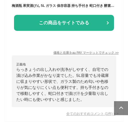
梅酒瓶 果実酒びん 5L ガラス 保存容器 持ち手付き 蛇口付き 酵素シロップ らっきょう漬け 5リットル 大容量 広い口径 洗いやすい 業務用
この商品をサイトでみる
価格と在庫を
au PAY マーケット
でチェック
>>
正義地
らっきょうの出し入れや洗浄がしやすく、自宅での
漬け込み作業がかなり楽でした。5L容量でも冷蔵庫
に収まりやすい形状で、ガラス製のため匂いや色移
りが気になりにくい点も便利です。持ち手付きなの
で移動しやすく、蛇口付きで漬け汁を少量取り出し
たい時にも使いやすいと感じました。
全てのおすすめコメント
(
1
件)
>