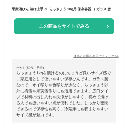
果実酒びん 漬け上手 2L らっきょう 1kg用 保存容器 （ ガラス 密閉 取っ手付き 保存びん 梅酒びん 梅酒ビン 梅酒容器 物容器 漬け物容器 ガラス製 保存瓶 つけもの容器 保存 瓶 梅干し 漬け物 日本製 ）
この商品をサイトでみる
価格と在庫を
楽天
でチェック
>>
たかし(50代・男性)
らっきょう1kgを漬けるのにちょうど良いサイズ感で
、家庭用として使いやすい保存びんです。ガラス製
なのでニオイ移りや色移りが少なく、らっきょう以
外に梅酒や果実酒作りにも活用できます。広口タイ
プで材料の出し入れや洗浄がしやすく、初めて漬け
る人でも扱いやすい点が便利でした。しっかり密閉
できるので保存性も高く、冷蔵庫にも収まりやすい
サイズ感が魅力です。