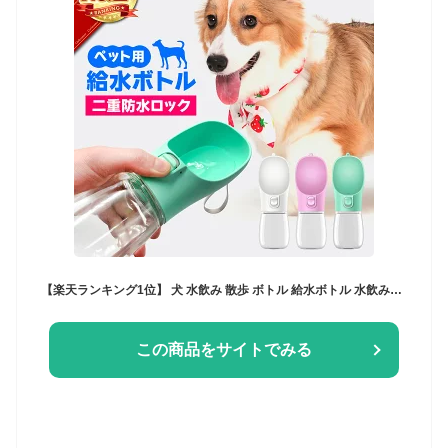
【楽天ランキング1位】 犬 水飲み 散歩 ボトル 給水ボトル 水飲み器 ペットボトル 水入れ 持ち運び 水筒 ペット ウォーターボトル 給水器 水飲みボトル 携帯用 ペット用品 便利 犬用品 犬グッズ 柴犬 旅行 外出 ワンタッチ お出かけ かわいい
この商品をサイトでみる