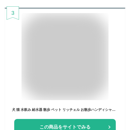
3
犬 猫 水飲み 給水器 散歩 ペット リッチェル お散歩ハンディシャワー S ペット 水分補給 給水 給水機 給水ボトル 携帯水筒 おしっこ マナー洗浄 シャワー お出かけ お出掛け お散歩 トイレエチケット 犬グッズ ペット用品
この商品をサイトでみる