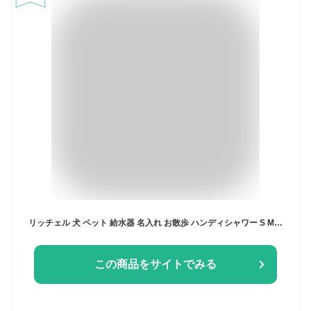
リッチェル 犬 ペット 給水器 名入れ お散歩 ハンディシャワー S M 水分補給 マナー水洗 おしゃれ ペットボトル 超小型犬 小型犬 中型犬 プレゼント ギフト ラッピング nichie ニチエー 刻印
この商品をサイトでみる