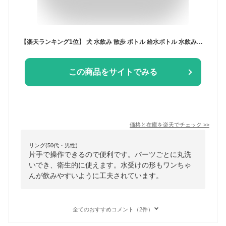
【楽天ランキング1位】 犬 水飲み 散歩 ボトル 給水ボトル 水飲み器 ペットボトル 水入れ 持ち運び 水筒 ペット ウォーターボトル 給水器 水飲みボトル 携帯用 ペット用品 便利 犬用品 犬グッズ 柴犬 旅行 外出 ワンタッチ お出かけ かわいい
この商品をサイトでみる
価格と在庫を
楽天
でチェック
>>
リング(50代・男性)
片手で操作できるので便利です。パーツごとに丸洗
いでき、衛生的に使えます。水受けの形もワンちゃ
んが飲みやすいように工夫されています。
全てのおすすめコメント（2件）