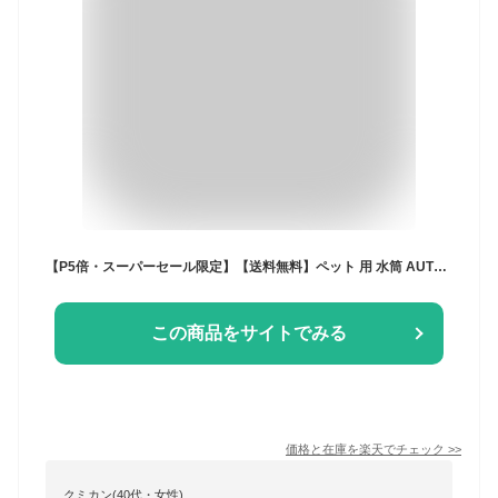
【P5倍・スーパーセール限定】【送料無料】ペット 用 水筒 AUTO PET MUG オートペットマグ 650ml 給水ボトル 皿 給水器 ウォーターボトル 犬 散歩 お散歩グッズ お散歩 ドライブ 車 ペット用品 ペット 犬用品 猫 日用品 防災 災害
この商品をサイトでみる
価格と在庫を
楽天
でチェック
>>
クミカン(40代・女性)