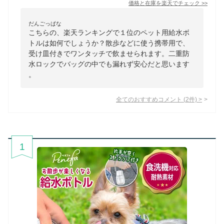
価格と在庫を
楽天
でチェック
>>
だんごっぱな
こちらの、楽天ランキングで１位のペット用給水ボ
トルは如何でしょうか？散歩などに使う携帯用で、
受け皿付きでワンタッチで飲ませられます。二重防
水ロックでバッグの中でも漏れず安心だと思います
。
全てのおすすめコメント
(
2
件)
>
1