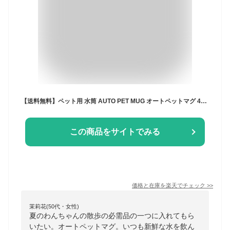
【送料無料】ペット用 水筒 AUTO PET MUG オートペットマグ 440ml 給水ボトル 皿 給水器ウォーターボトル 犬 散歩 お散歩グッズ お散歩 ドライブ 車 ペット用品 ペット 犬用品 猫 日用品 防災 災害 避難
この商品をサイトでみる
価格と在庫を
楽天
でチェック
>>
茉莉花(50代・女性)
夏のわんちゃんの散歩の必需品の一つに入れてもら
いたい。オートペットマグ。いつも新鮮な水を飲ん