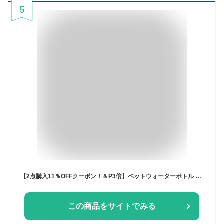
5
【2点購入11％OFFクーポン！＆P3倍】ペットウォーターボトル 2サイズ 3colors ペット水飲み ペット用品 犬 散歩 旅行 携帯 ワンタッチ 子犬 老犬 水 ボトル ペット 給水 ペット給水器 水飲み器 水筒 水入れ 補給 受け皿 PETFUN ペットファン
この商品をサイトでみる