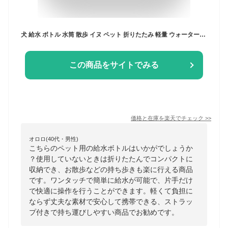
犬 給水 ボトル 水筒 散歩 イヌ ペット 折りたたみ 軽量 ウォーターボトル ペット水筒 持ち運び 犬の水 犬の水飲み器具 犬の水筒 犬の水飲み 犬 水飲み器 散歩用 犬水飲みボトル 犬の散歩 便利グッズ 犬水飲み器 犬散歩水 犬散歩水飲み コンパクト お手軽 犬の散歩グッズ
この商品をサイトでみる
価格と在庫を
楽天
でチェック
>>
オロロ(40代・男性)
こちらのペット用の給水ボトルはいかがでしょうか
？使用していないときは折りたたんでコンパクトに
収納でき、お散歩などの持ち歩きも楽に行える商品
です。ワンタッチで簡単に給水が可能で、片手だけ
で快適に操作を行うことができます。軽くて負担に
ならず丈夫な素材で安心して携帯できる、ストラッ
プ付きで持ち運びしやすい商品でお勧めです。