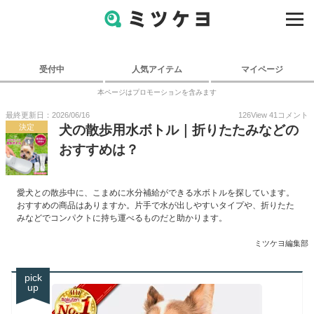
受付中
人気アイテム
マイページ
本ページはプロモーションを含みます
最終更新日：2026/06/16
126
View
41
コメント
決定
犬の散歩用水ボトル｜折りたたみなどの
おすすめは？
愛犬との散歩中に、こまめに水分補給ができる水ボトルを探しています。
おすすめの商品はありますか。片手で水が出しやすいタイプや、折りたた
みなどでコンパクトに持ち運べるものだと助かります。
ミツケヨ編集部
pick
up