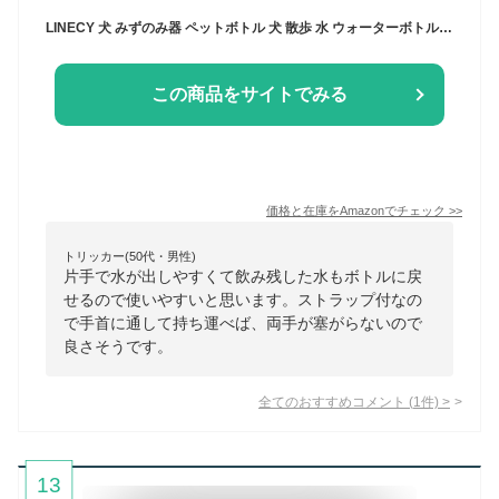
LINECY 犬 みずのみ器 ペットボトル 犬 散歩 水 ウォーターボトル 犬 水飲み ペットボトル ペット みずのみ 器 ペットボトル ペット給水器 散歩 外出 ドライブ 旅行 漏れ防止 ワンタッチ 片手操作 安全 (350ml, ブルー)
この商品をサイトでみる
価格と在庫を
Amazon
でチェック
>>
トリッカー(50代・男性)
片手で水が出しやすくて飲み残した水もボトルに戻
せるので使いやすいと思います。ストラップ付なの
で手首に通して持ち運べば、両手が塞がらないので
良さそうです。
全てのおすすめコメント
(
1
件)
>
13