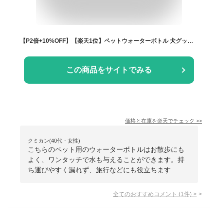
【P2倍+10%OFF】【楽天1位】ペットウォーターボトル 犬グッズ ペット用品 ペット 水 水飲み ボトル 犬 ペットボトル ペット給水器 犬 グッズ 散歩 外出 ドライブ 旅行 漏れ防止 ワンタッチ 贈り物
この商品をサイトでみる
価格と在庫を
楽天
でチェック
>>
クミカン(40代・女性)
こちらのペット用のウォーターボトルはお散歩にも
よく、ワンタッチで水も与えることができます。持
ち運びやすく漏れず、旅行などにも役立ちます
全てのおすすめコメント
(
1
件)
>