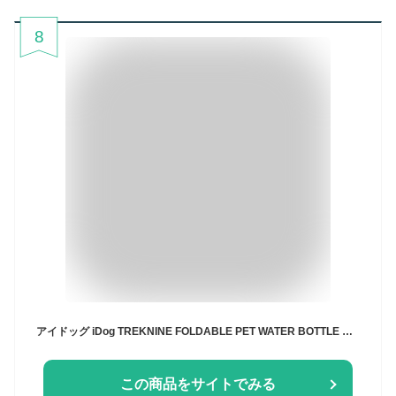
8
アイドッグ iDog TREKNINE FOLDABLE PET WATER BOTTLE 折りたたみ式給水ボトル トレックナイン アイドッグ[17648]【犬 食器 ダイニンググッズ フードボウル】
この商品をサイトでみる