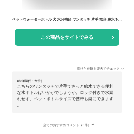
ペットウォーターボトル 犬 水分補給 ワンタッチ 片手 散歩 脱水予防 簡単 多機能 防水 ロック 水漏れ防止 軽量 コンパクト 給水 給水ボトル ウォーターボトル ペット ペット用 猫 犬グッズ 水筒 給水器 携帯用 ペットボトル 水 水飲み 外出 ドライブ 旅行 漏れ防止 小さい
この商品をサイトでみる
価格と在庫を
楽天
でチェック
>>
chai(50代・女性)
こちらのワンタッチで片手でさっと給水できる便利
な水ボトルはいかがでしょうか。ロック付きで水漏
れせず、ペットボトルサイズで携帯も楽にできます
。
全てのおすすめコメント（3件）