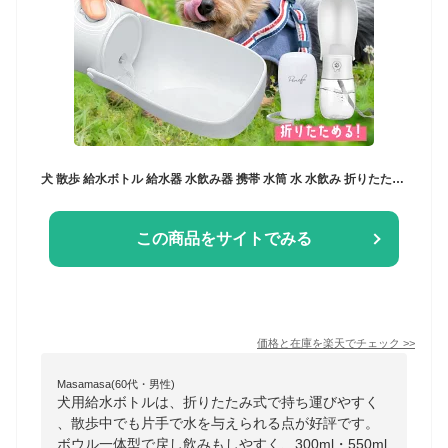
犬 散歩 給水ボトル 給水器 水飲み器 携帯 水筒 水 水飲み 折りたたみ ペットウォーターボトル 水飲み用ボトル 外出 コンパクト 携帯 持ち運び 旅行 犬グッズ ペットボトル 300ml 550ml 折り畳み 猫 子犬 おでかけ用品 お散歩グッズ 熱中症対策
この商品をサイトでみる
価格と在庫を
楽天
でチェック
>>
Masamasa(60代・男性)
犬用給水ボトルは、折りたたみ式で持ち運びやすく
、散歩中でも片手で水を与えられる点が好評です。
ボウル一体型で戻し飲みもしやすく、300ml・550ml