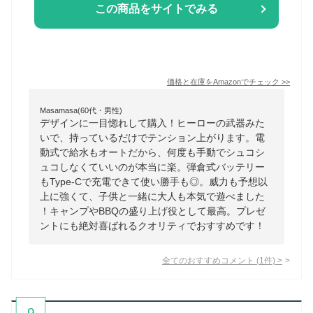
この商品をサイトでみる
価格と在庫を
Amazon
でチェック
>>
Masamasa(60代・男性)
デザインに一目惚れして購入！ヒーローの武器みた
いで、持っているだけでテンション上がります。電
動式で給水もオートだから、何度も手動でシュコシ
ュコしなくていいのが本当に楽。弾倉式バッテリー
もType-Cで充電できて使い勝手も◎。威力も予想以
上に強くて、子供と一緒に大人も本気で遊べました
！キャンプやBBQの盛り上げ役として最高。プレゼ
ントにも絶対喜ばれるクオリティでおすすめです！
全てのおすすめコメント
(
1
件)
>
9