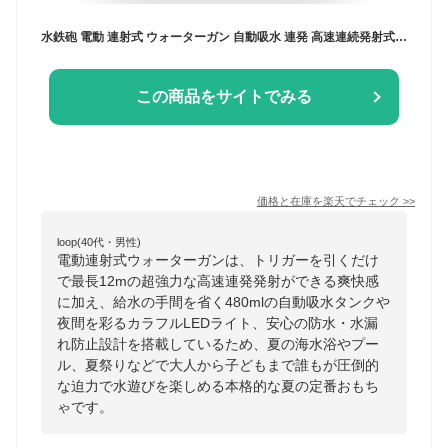
水鉄砲 電動 連射式 ウォーターガン 自動吸水 連発 高速連続発射式 480ml貯水 タンク搭載 大容量 水漏れ防止 超強力 飛距離8〜12m 防水設計 カラフルLEDライト 大人 子供 兼用 夏祭り おもちゃ 水遊び 海水浴 夏の定番 8歳以上適用【送料無料】
この商品をサイトでみる
価格と在庫を
楽天
でチェック
>>
loop(40代・男性)
電動連射式ウォーターガンは、トリガーを引くだけ
で最長12mの超強力な高速連発発射ができる爽快感
に加え、給水の手間を省く480mlの自動吸水タンクや
夜間を彩るカラフルLEDライト、安心の防水・水漏
れ防止設計を搭載しているため、夏の海水浴やプー
ル、夏祭りなどで大人から子どもまで誰もが圧倒的
な迫力で水遊びを楽しめる本格的な夏の定番おもち
ゃです。