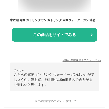
水鉄砲 電動 ガトリングガン ガトリング 自動ウォーターガン 連射水鉄砲 タンク容量400ml 射程距離 10m 水遊び おもちゃ 海水浴 プール 夏休み 夏祭り 子供 大人兼用 8歳以上適用 誕生日 プレゼント
この商品をサイトでみる
価格と在庫を
楽天
でチェック
>>
まくりん
こちらの電動 ガトリング ウォーターガンはいかがで
しょうか。連射式、飛距離も10m出るので迫力があ
り楽しいと思います。
全てのおすすめコメント（2件）