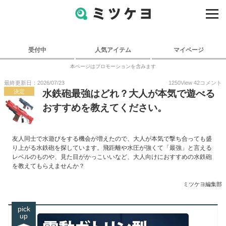
受付中
人気アイテム
マイページ
本ページはプロモーションを含みます
最終更新日：2026/07/23
1250
View
42
コメント
決定
水鉄砲最強はどれ？大人が本気で遊べる
おすすめを教えてください。
友人同士で水遊びをする機会が増えたので、大人が本気で撃ち合っても盛
り上がる水鉄砲を探しています。飛距離や水圧が強くて「最強」と言える
レベルのものや、見た目がかっこいいなど、大人向けにおすすめの水鉄砲
を教えてもらえませんか？
ミツケヨ編集部
pick
up