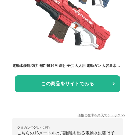
電動水鉄砲 強力 飛距離16M 連射 子供 大人用 電動ガン 大容量水タンク 男の子 おもちゃ プール ビーチ 海水浴 水遊びグッズ アウトドア 夏祭り カッコいい ウォーターガン おもちゃ キッズ ジュニア 8歳 9歳 10歳 11歳 12歳 贈り物 子供の日 こどもの日 2024 お歳暮 ギフト
この商品をサイトでみる
価格と在庫を
楽天
でチェック
>>
クミカン(40代・女性)
こちらの16メートルと飛距離も出る電動水鉄砲は子