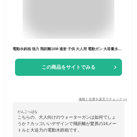
電動水鉄砲 強力 飛距離16M 連射 子供 大人用 電動ガン 大容量水タンク 男の子 おもちゃ プール ビーチ 海水浴 水遊びグッズ アウトドア 夏祭り カッコいい ウォーターガン おもちゃ キッズ ジュニア 8歳 9歳 10歳 11歳 12歳 贈り物 子供の日 ギフト こどもの日 プレゼント
この商品をサイトでみる
価格と在庫を
楽天
でチェック
>>
だんごっぱな
こちらの、大人向けのウォーターガンは如何でしょ
うか？カッコいいデザインで飛距離が驚異の16メー
トルと大迫力の電動水鉄砲です。