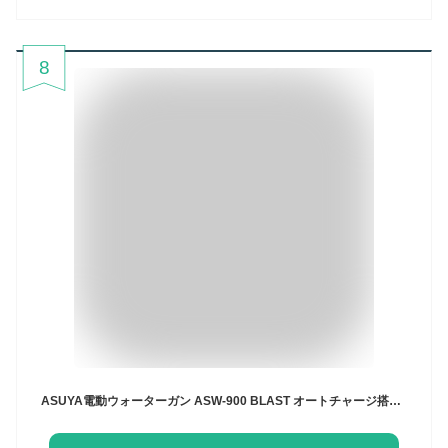
8
ASUYA電動ウォーターガン ASW-900 BLAST オートチャージ搭載 TypeC充電 弾倉式バッテリー ヒーロー戦隊デザイン 大人も子供も本気で遊べる 最強水鉄砲 水遊び 水合戦合宿 誕生日プレゼント アウトドア レジャー キャンプ クリスマス プレゼント