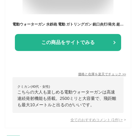
電動ウォーターガン 水鉄砲 電動 ガトリングガン 銃口炎灯/発光 超強力飛距離 約8-10m 1500mAh電池 水鉄砲合戦 電動水ピストル 水てっぽう LED射撃ライト 高速連続発射機能 2500ml大容量 大容量バッグタンク 水漏れ防止 夏休み 子供用
この商品をサイトでみる
価格と在庫を
楽天
でチェック
>>
クミカン(40代・女性)
こちらの大人も楽しめる電動ウォーターガンは高速
連続発射機能も搭載。2500ミリと大容量で、飛距離
も最大10メートルと出るのがいいです。
全てのおすすめコメント
(
1
件)
>