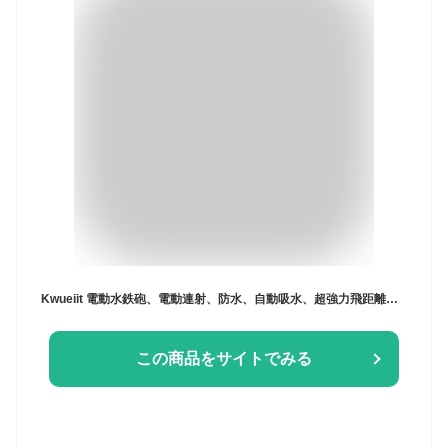
Kwueiit 電動水鉄砲、電動連射、防水、自動吸水、超強力飛距離、約 8〜12 メートル、連射、400ml 大容量、大人/子供、ビーチ/プール/川遊び、誕生日プレゼント、全自動吸水、子供用、夏のおもちゃ、大容量、ウォータースプレーガン (ブラック)
この商品をサイトでみる