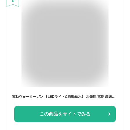
電動ウォーターガン 【LEDライト&自動給水】 水鉄砲 電動 高速連発 電動水鉄砲 大容量500ml 超強力飛距離 10m 子供用 大人 水遊びおもちゃ 水合戦 水掛合 海水浴 夏休み 夏の定番 (白黒)
この商品をサイトでみる