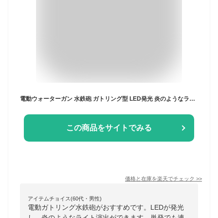
電動ウォーターガン 水鉄砲 ガトリング型 LED発光 炎のようなライト演出 単発・連射 1100mL大容量 自動吸水 約12m飛距離 1500mAh着脱式バッテリー 水遊び おもちゃ プール ビーチ キャンプ ブラック/ブルー
この商品をサイトでみる
価格と在庫を
楽天
でチェック
>>
アイテムチョイス(60代・男性)
電動ガトリング水鉄砲がおすすめです。LEDが発光
し、炎のようなライト演出ができます。単発でも連