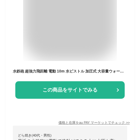
水鉄砲 超強力飛距離 電動 10m 水ピストル 加圧式 大容量ウォーターガン 1200ml 水鉄砲合戦 水遊びおもちゃ 水てっぽう 子供用 大人 海水
この商品をサイトでみる
価格と在庫を
au PAY マーケット
でチェック
>>
どら焼き(40代・男性)