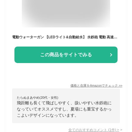
電動ウォーターガン 【LEDライト&自動給水】 水鉄砲 電動 高速連発 電動水鉄砲 大容量500ml 超強力飛距離 10m 子供用 大人 水遊びおもちゃ 水合戦 水掛合 海水浴 夏休み 夏の定番 (透明·黒)
この商品をサイトでみる
価格と在庫を
Amazon
でチェック
>>
たらぬまあやめ(20代・女性)
飛距離も長くて飛ばしやすく、扱いやすい水鉄砲に
なっていてオススメですし、夏場にも重宝するかっ
こよいデザインになっています。
全てのおすすめコメント
(
1
件)
>