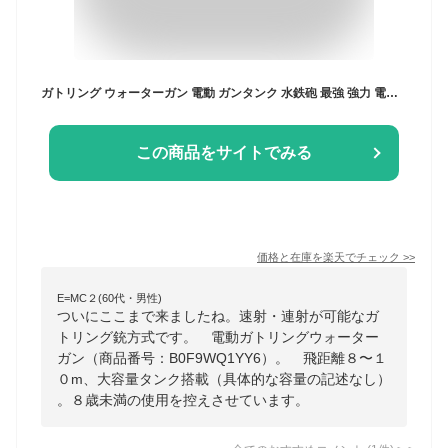
ガトリング ウォーターガン 電動 ガンタンク 水鉄砲 最強 強力 電動ウォーターガン 超強力飛距離 発光 スプラトゥーン 高速連発 大容量 子供用 大人用 水鉄砲合戦 水遊び 海水浴 誕生日 プレゼント (ブラック)
この商品をサイトでみる
価格と在庫を
楽天
でチェック
>>
E=MC２(60代・男性)
ついにここまで来ましたね。速射・連射が可能なガ
トリング銃方式です。 電動ガトリングウォーター
ガン（商品番号：B0F9WQ1YY6）。 飛距離８〜１
０m、大容量タンク搭載（具体的な容量の記述なし）
。８歳未満の使用を控えさせています。