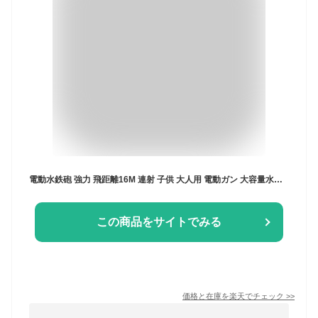
電動水鉄砲 強力 飛距離16M 連射 子供 大人用 電動ガン 大容量水タンク 男の子 おもちゃ プール ビーチ 海水浴 水遊びグッズ アウトドア 夏祭り カッコいい ウォーターガン おもちゃ キッズ ジュニア 8歳 9歳 10歳 11歳 12歳 贈り物 子供の日 ギフト こどもの日 プレゼント
この商品をサイトでみる
価格と在庫を
楽天
でチェック
>>