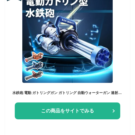
水鉄砲 電動 ガトリングガン ガトリング 自動ウォーターガン 連射水鉄砲 タンク容量400ml 射程距離 10m 水遊び おもちゃ 海水浴 プール 夏休み 夏祭り 子供 大人兼用 8歳以上適用 誕生日 プレゼント
この商品をサイトでみる