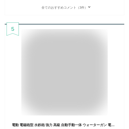
全てのおすすめコメント（3件）
5
電動 電磁砲型 水鉄砲 強力 高級 自動手動一体 ウォーターガン 電動式 連射 水鉄砲 超強力飛距離 10M 単射 連射 最強 自動給水 水ピストル 水遊び おもちゃ ウォーターピストル 大容量 充電式 夏祭 プール ビーチ 子供 大人 日本語取扱説明書