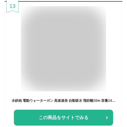
13
水鉄砲 電動ウォーターガン 高速連発 自動吸水 飛距離10m 容量1420ml 最強 水遊び 夏祭り 子供用 大人 海水浴 お風呂 プール 家庭用 川 遊び 最強 強力 水ピストル 大容量 バトル 充電式防水バッテリー 水鉄砲合戦
この商品をサイトでみる