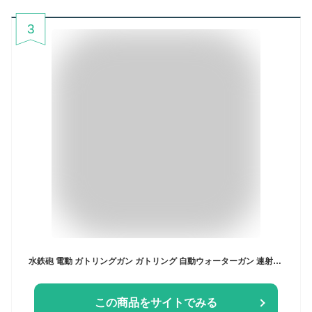
3
水鉄砲 電動 ガトリングガン ガトリング 自動ウォーターガン 連射水鉄砲 タンク容量2.5L 射程距離 10m 水遊び おもちゃ 海水浴 プール 夏休み 夏祭り 子供 大人兼用 誕生日 プレゼント
この商品をサイトでみる