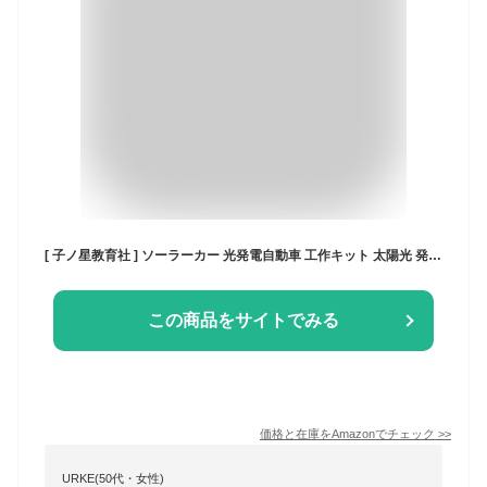
[ 子ノ星教育社 ] ソーラーカー 光発電自動車 工作キット 太陽光 発電 モーターカー 科学 理科 実験 組み立てキット 電気工作 自由研究 自由研究 夏休み
この商品をサイトでみる
価格と在庫を
Amazon
でチェック
>>
URKE(50代・女性)