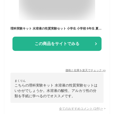
理科実験キット 水溶液の性質実験セット 小学生 小学校 6年生 夏休み 冬休み 自由研究 試験管 リトマス紙 金属板 ほうさん 石灰 教科書 準拠 予習 復習
この商品をサイトでみる
価格と在庫を
楽天
でチェック
>>
まくりん
こちらの理科実験キット 水溶液の性質実験セットは
いかがでしょうか。水溶液の酸性、アルカリ性の分
類を手紙に学べるのでオススメです。
全てのおすすめコメント
(
1
件)
>