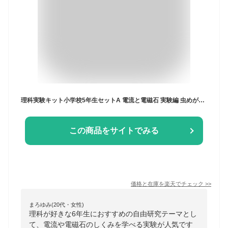
理科実験キット小学校5年生セットA 電流と電磁石 実験編 虫めがねのおまけ付き 夏休み 冬休み 自由研究 小学生 電気の実験 電流計 方位磁針 学校教材 家庭学習
この商品をサイトでみる
価格と在庫を
楽天
でチェック
>>
まろゆみ(20代・女性)
理科が好きな6年生におすすめの自由研究テーマとし
て、電流や電磁石のしくみを学べる実験が人気です