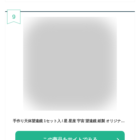
9
手作り天体望遠鏡 1セット入 / 星 星座 宇宙 望遠鏡 紙製 オリジナル 着色 三脚付 理科 宿題 自由研究 キット 科学工作 実験 科学 組立 組み立て 工作 自由工作 夏休み 冬休み 図工 クリスマス ハンドクラフト プレゼント アーテック artec 学校 教材【宅配便】
この商品をサイトでみる