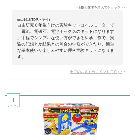
価格と在庫を
楽天
でチェック
>>
octo1918(50代・男性)
自由研究６年生向けの実験キットコイルモーターで
、電流、電磁石、電池ボックスのキットになります
。手軽でシンプルな使い方ができる科学工作で、実
験の記録とか結果との照合の学修ができたり、簡単
な基本使いが楽しみやすい理科実験キットになりま
す。
全てのおすすめコメント
(
1
件)
>
1