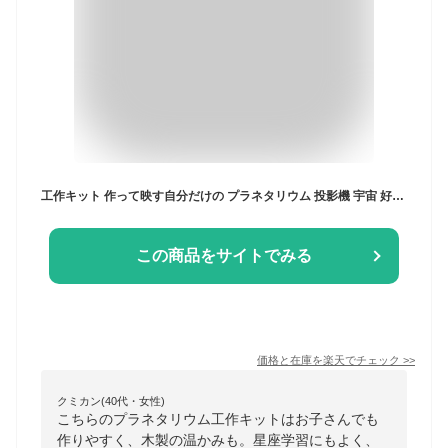
工作キット 作って映す自分だけの プラネタリウム 投影機 宇宙 好き 星空 星 星座 プロジェクター 工作 電気工作 知育 理科 科学 天体 学習 子供 自由研究 星空観察 小学生 男の子 女の子 木製 科学工作 入学祝い 誕生日 プレゼント 家庭用 天井 学習 春休み 連休 SDGS
この商品をサイトでみる
価格と在庫を
楽天
でチェック
>>
クミカン(40代・女性)
こちらのプラネタリウム工作キットはお子さんでも
作りやすく、木製の温かみも。星座学習にもよく、