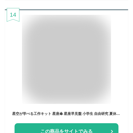
14
星空が学べる工作キット 星座傘 星座早見盤 小学生 自由研究 夏休み 8本骨50cm/65cm傘対応 製作用型紙のみ 星座 星座早見表 宇宙 グッズ 天体 好き 理科 中学年 高学年 傘 手作り 子供 簡単 男の子 女の子 勉強 プラネタリウム 知育 学習 プレゼント 入学祝い
この商品をサイトでみる