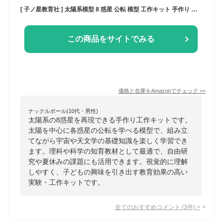
[ 子ノ星教育社 ] 太陽系模型 8 惑星 公転 模型 工作キット 手作り 太陽 地球 工作 惑星 宇宙 天文 知育 教育 理科 科学 天文学 自由研究 夏休み
この商品をサイトでみる
価格と在庫を
Amazon
でチェック
>>
ナックルボール(10代・男性)
太陽系の8惑星を再現できる手作り工作キットです。
太陽を中心に各惑星の公転を学べる模型で、組み立
てながら宇宙や天文学の基礎知識を楽しく学習でき
ます。理科や科学の知育教材として最適で、自由研
究や夏休みの課題にも活用できます。視覚的に理解
しやすく、子どもの興味を引き出す教育効果の高い
実験・工作キットです。
全てのおすすめコメント
(
3
件)
>