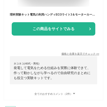
理科実験キット電気の利用ハンディECOライト3＆モーターカー部品 小学生 夏休み 冬休み 自由研究 科学工作 6年生 発電 電気をためる 懐中電燈 発光ダイオード コンデンサー 豆電球 自動車部品 動く 自動車作り
この商品をサイトでみる
価格と在庫を
楽天
でチェック
>>
ネコネコ(40代・男性)
発電して電気をためる仕組みを実際に体験できて、
作って動かしながら学べるので自由研究のまとめに
も役立つ実験キットです。
全てのおすすめコメント（2件）