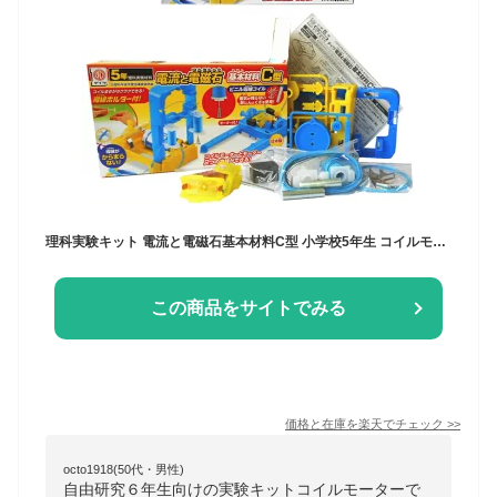
理科実験キット 電流と電磁石基本材料C型 小学校5年生 コイルモーター モーター 電流 電磁石 電池ボックス 夏休み 冬休み 科学工作 自由研究 自由工作
この商品をサイトでみる
価格と在庫を
楽天
でチェック
>>
octo1918(50代・男性)
自由研究６年生向けの実験キットコイルモーターで