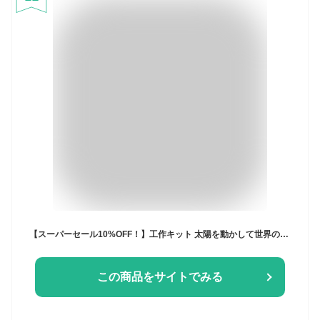
【スーパーセール10%OFF！】工作キット 太陽を動かして世界の季節を知ろう 地球日照儀 理科 太陽 観測 自由研究 小学生 高学年 中学生 天体観測 季節の仕組み 夏休み 知育玩具 木製 ソーラー システム モデル 組み立て 誕生日 プレゼント ギフト 科学 天文 地学 季節 日照
この商品をサイトでみる