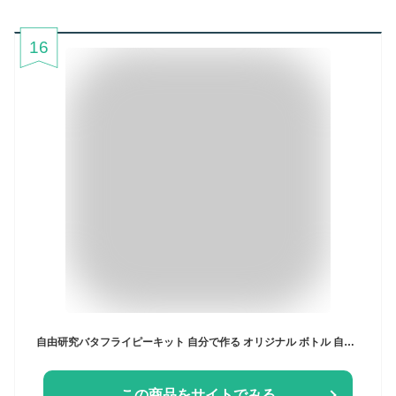
16
自由研究バタフライピーキット 自分で作る オリジナル ボトル 自由研究 自由研究おたすけキット 夏休み 工作キット 小学生 高学年 中学年 男の子 女の子 理科 おもしろ実験 簡単
この商品をサイトでみる