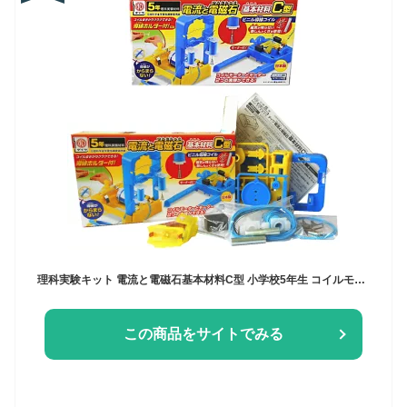
理科実験キット 電流と電磁石基本材料C型 小学校5年生 コイルモーター モーター 電流 電磁石 電池ボックス 夏休み 冬休み 科学工作 自由研究 自由工作
この商品をサイトでみる