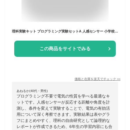
理科実験キット プログラミング実験セットA 人感センサー 小学校6年生 理科 電気の利用 小学生 夏休み 冬休み 自由研究 科学工作 簡単 発光ダイオード パソコン不要 PC不要
この商品をサイトでみる
価格と在庫を
楽天
でチェック
>>
あねるか(40代・男性)
プログラミング不要で電気の性質を学べる最適なキ
ットです。人感センサーが反応する距離や角度を計
測し、条件を変えて実験することで、電気の有効活
用について深く考察できます。実験結果は表やグラ
フにまとめやすく、理科の自由研究として論理的な
レポートが作成できるため、6年生の学習内容にも合