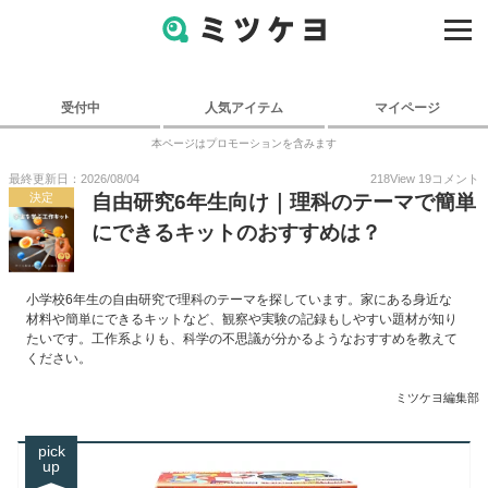
受付中
人気アイテム
マイページ
本ページはプロモーションを含みます
最終更新日：2026/08/04
218
View
19
コメント
決定
自由研究6年生向け｜理科のテーマで簡単
にできるキットのおすすめは？
小学校6年生の自由研究で理科のテーマを探しています。家にある身近な
材料や簡単にできるキットなど、観察や実験の記録もしやすい題材が知り
たいです。工作系よりも、科学の不思議が分かるようなおすすめを教えて
ください。
ミツケヨ編集部
pick
up