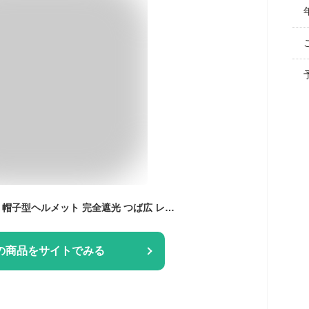
UVカット 麦わら帽子 帽子型ヘルメット 完全遮光 つば広 レディース 帽子 自転車 ヘルメット 小顔 麦わら 折り畳み 日よけ 飛ばない おしゃれ ハット型ヘルメット 夏用 超軽量 通気 蒸れない 落下防止 防災 安全 簡易 作業用 軽量ヘルメット 頭部保護帽 紫外線カット
の商品をサイトでみる