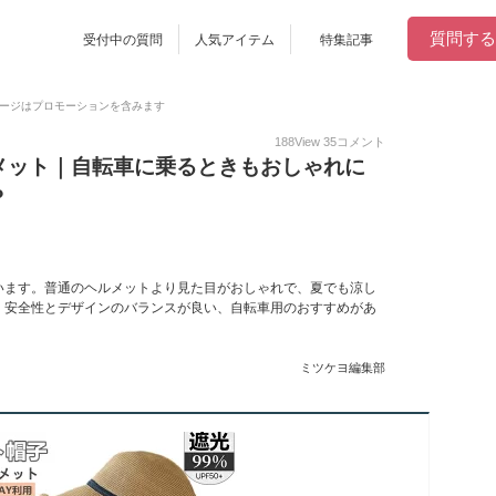
質問する
受付中の質問
人気アイテム
特集記事
ージはプロモーションを含みます
188
View
35
コメント
メット｜自転車に乗るときもおしゃれに
？
います。普通のヘルメットより見た目がおしゃれで、夏でも涼し
。安全性とデザインのバランスが良い、自転車用のおすすめがあ
ミツケヨ編集部