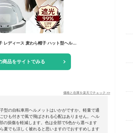
帽子型ヘルメット 帽子 レディース 麦わら帽子 ハット型ヘルメット ヘルメット 自転車 大人用 麦わらハット 帽子ヘルメット 春夏 おしゃれ 帽子型 女性 ハット UVカット帽 自転車ヘルメット 防災ヘルメット お出かけ 紫外線 日よけ 水着コーデ 小顔効果
の商品をサイトでみる
価格と在庫を
楽天
でチェック
>>
子型の自転車用ヘルメットはいかがですか。軽量で通
ごひも付きで風で飛ばされる心配はありません。ヘル
頭部の損傷を軽減します。色は全部で5色から選べます
ら夏でも涼しく被れると思いますのでおすすめします