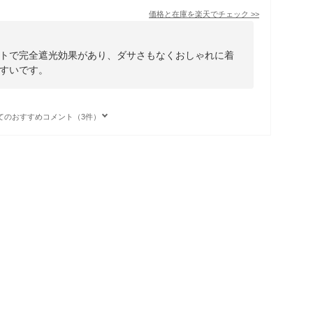
価格と在庫を
楽天
でチェック
>>
トで完全遮光効果があり、ダサさもなくおしゃれに着
すいです。
てのおすすめコメント（3件）