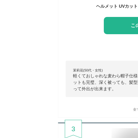
こ
茉莉花(50代・女性)
軽くておしゃれな麦わら帽子仕様
ットも完璧、深く被っても、髪型
って外出が出来ます。
全
3