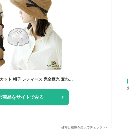
帽子型ヘルメット UVカット 帽子 レディース 完全遮光 麦わら帽子 つば広 折り畳み 日よけ 自転車 ヘルメット 飛ばない おしゃれ ハット型ヘルメット 夏用 通気 蒸れない 落下防止 防災 安全 簡易 作業用 軽量ヘルメット 頭部保護帽 紫外線カット
の商品をサイトでみる
価格と在庫を
楽天
でチェック
>>