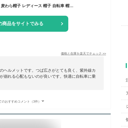
ヘルメット UVカット 麦わら帽子 レディース 帽子 自転車 帽子型ヘルメット 小顔 完全遮光 つば広 麦わら 折り畳み 日よけ 飛ばない おしゃれ ハット型ヘルメット 夏用 超軽量 通気 蒸れない 落下防止 防災 安全 簡易 作業用 軽量ヘルメット 頭部保護帽 紫外線カット
の商品をサイトでみる
価格と在庫を
楽天
でチェック
>>
のヘルメットです。つば広さがとても良く、紫外線カ
が崩れる心配もないのが良いです。快適に自転車に乗
てのおすすめコメント（3件）