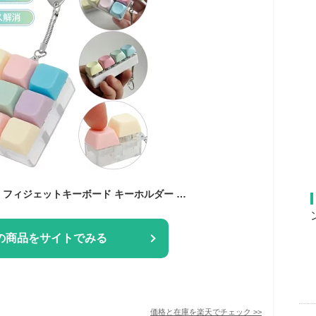
★一部即納【最新版】フィジェットキーボード キーホルダー 9キー/4キー ストレス解消 大人も子供も楽しめる カラフル 携帯 ミニ キーボード おもちゃ メカニカル タクタイル 音 クリック プレゼント
の商品をサイトでみる
価格と在庫を
楽天
でチェック
>>