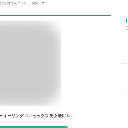
てのおすすめコメント（6件）
送料無料 キーホルダー キーリング ユニセックス 男女兼用 レディース 女性 メンズ 男性 ファッション雑貨 キーボード 鍵盤 ピアノ エレクトーン 音符 チェーン 二重リング 楽器モチーフ 音楽モチーフ シンプル カジュアル シック 可愛い キュート おしゃれ