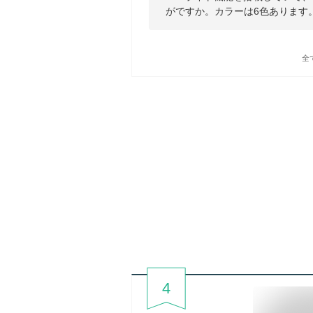
がですか。カラーは6色あります
全
4