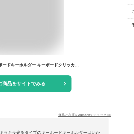
ノーブランド品 キーボードキーホルダー キーボードクリッカー LEDライト付き キーチェーン 大人向け 不安解消ストレス解消おもちゃ [並行輸入品]
の商品をサイトでみる
価格と在庫を
Amazon
でチェック
>>
、キラキラ光るタイプのキーボードキーホルダーはいか