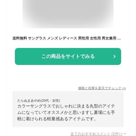
送料無料 サングラス メンズ レディース 男性用 女性用 男女兼用 伊達めがね ラウンド型 丸型 カラーレンズ クリアレンズ メタルフレーム 紫外線対策 UV対策 おしゃれ かっこいい 黒縁 ゴールドカラー シルバーカラー ブラック ブラウン グレー ピンク ブルー パープル 黒 茶
この商品をサイトでみる
価格と在庫を
楽天
でチェック
>>
たらぬまあやめ(20代・女性)
カラーサングラスでおしゃれに決まる丸型のアイテ
ムになっていてオススメかと思いますし夏場にも手
軽に着けられる軽量感あるアイテムです。
全てのおすすめコメント
(
2
件)
>