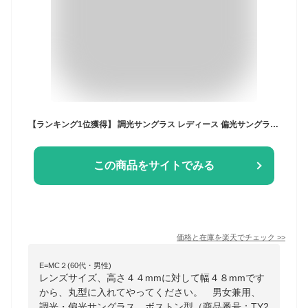
【ランキング1位獲得】 調光サングラス レディース 偏光サングラス メンズ調光偏光 UVカット UV400 調光レンズ 紫外線で色が変わる レンズが変化 ボストン 丸サングラス ライトカラーレンズ 薄い色のサングラス 色メガネ ブルー ドライブ
この商品をサイトでみる
価格と在庫を
楽天
でチェック
>>
E=MC２(60代・男性)
レンズサイズ、高さ４４mmに対して幅４８mmです
から、丸型に入れてやってください。 男女兼用、
調光・偏光サングラス、ボストン型（商品番号：TY2