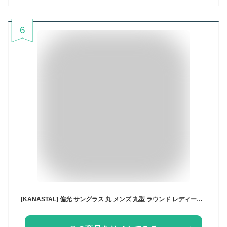
6
[KANASTAL] 偏光 サングラス 丸 メンズ 丸型 ラウンド レディース クラシック デザイン ファッション UVカット 人気 軽量 運転用 さんぐらす (茶色)