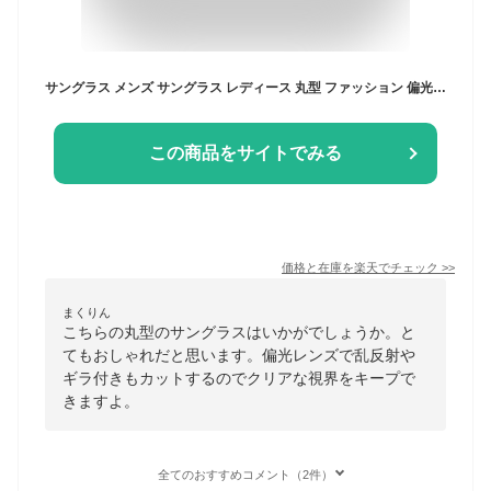
サングラス メンズ サングラス レディース 丸型 ファッション 偏光サングラス 釣り ゴルフ用サングラス 丸メガネ UV400保護 紫外線カット 偏光グラス 運転用サングラス 軽量 バイク用サングラス sunglasses for men 金属フレーム レトロ 男女兼用 8カラー【海外通販】
この商品をサイトでみる
価格と在庫を
楽天
でチェック
>>
まくりん
こちらの丸型のサングラスはいかがでしょうか。と
てもおしゃれだと思います。偏光レンズで乱反射や
ギラ付きもカットするのでクリアな視界をキープで
きますよ。
全てのおすすめコメント（2件）