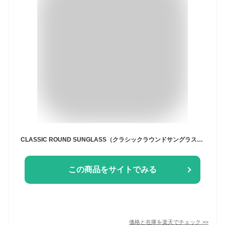
CLASSIC ROUND SUNGLASS（クラシックラウンドサングラス）べっ甲/GOLD × CLEAR デミ金ゴールド丸メガネ軽いセルフレーム度なしレンズユニセックスだてめがね旅行プチプラ定番トレンドベーシック日よけ丸型ビジネス飛沫予防かわいい眼鏡
この商品をサイトでみる
価格と在庫を
楽天
でチェック
>>