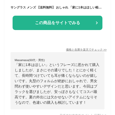
サングラス メンズ 【送料無料】 おしゃれ 「家に1本はほしい軽くて使いやすいサングラス」 丸型 レディース 丸型 フレーム ファッション ユニセックス 黒 金 銀 ブラック ゴールド シルバー レビュー高評価 夏
この商品をサイトでみる
価格と在庫を
楽天
でチェック
>>
Masamasa(60代・男性)
「家に1本はほしい」というフレーズに惹かれて購入
しましたが、まさにその通りでした！とにかく軽く
て、長時間つけていても耳が痛くならないのが嬉し
いです。丸型のフォルムが絶妙におしゃれで、男女
問わず使いやすいデザインだと思います。今回はブ
ラックを選びましたが、安っぽさもなくてコスパ最
高です。夏の外出には欠かせないアイテムになりそ
うなので、色違いの購入も検討しています！