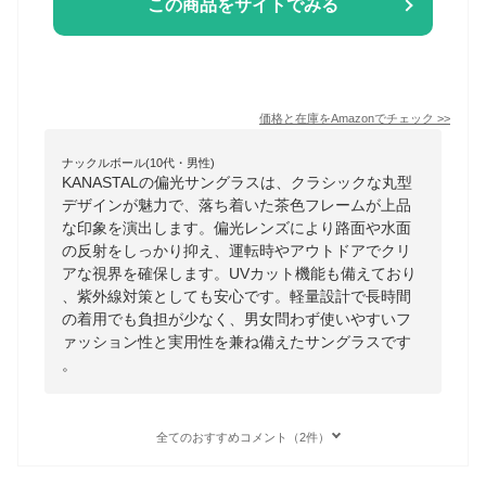
この商品をサイトでみる
価格と在庫を
Amazon
でチェック
>>
ナックルボール(10代・男性)
KANASTALの偏光サングラスは、クラシックな丸型
デザインが魅力で、落ち着いた茶色フレームが上品
な印象を演出します。偏光レンズにより路面や水面
の反射をしっかり抑え、運転時やアウトドアでクリ
アな視界を確保します。UVカット機能も備えており
、紫外線対策としても安心です。軽量設計で長時間
の着用でも負担が少なく、男女問わず使いやすいフ
ァッション性と実用性を兼ね備えたサングラスです
。
全てのおすすめコメント（2件）