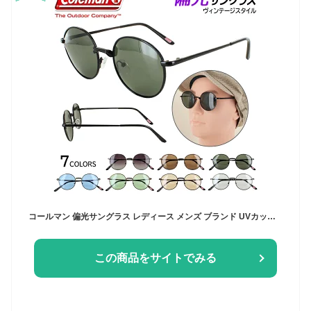
コールマン 偏光サングラス レディース メンズ ブランド UVカット 丸形 偏光サングラス ラウンド おしゃれ ライトカラーレンズ 運転 ドライブ 車 スポーツ 釣り アウトドア キャンプ 紫外線対策 軽量 メタルフレーム ヴィンテージ CVT01 CLT06 Coleman 女性 男性
この商品をサイトでみる