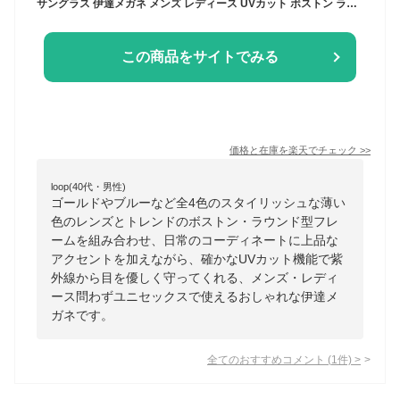
サングラス 伊達メガネ メンズ レディース UVカット ボストン ラウンド 丸メガネ 丸型 ライトカラーレンズ 薄い色 ゴールド ブルー ピンク イエロー グレー スモーク 全4色
この商品をサイトでみる
価格と在庫を
楽天
でチェック
>>
loop(40代・男性)
ゴールドやブルーなど全4色のスタイリッシュな薄い
色のレンズとトレンドのボストン・ラウンド型フレ
ームを組み合わせ、日常のコーディネートに上品な
アクセントを加えながら、確かなUVカット機能で紫
外線から目を優しく守ってくれる、メンズ・レディ
ース問わずユニセックスで使えるおしゃれな伊達メ
ガネです。
全てのおすすめコメント
(
1
件)
>