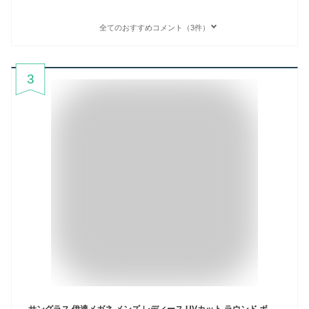
全てのおすすめコメント（3件）
3
サングラス 伊達メガネ メンズ レディース UVカット ラウンド ボストン 丸メガネ ツーポイント 縁なし リムレス 丸型 グラデーションレンズ 大きいレンズ ライトカラーレンズ 薄い色 ゴールド スモーク ブラウン ブルー イエロー ピンク 全3色