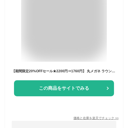
【期間限定20%OFFセール★2200円⇒1760円】 丸メガネ ラウンドサングラス メンズ レディース 丸 丸形 丸型 カラーレンズ ミラーレンズ クリアレンズ メタルフレーム UVカット 紫外線カット 99% 流行 レトロ めがね メガネ 眼鏡 小顔 韓国ファッション 韓国風
この商品をサイトでみる
価格と在庫を
楽天
でチェック
>>