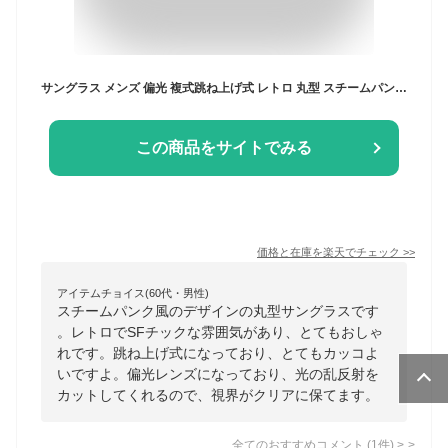
サングラス メンズ 偏光 複式跳ね上げ式 レトロ 丸型 スチームパンク風 9段階減光機能付き 調整可能 視界クリア 釣り ドライブ アウトドア 紫外線カット 収納ケース付き 多機能 おしゃれ
この商品をサイトでみる
価格と在庫を
楽天
でチェック
>>
アイテムチョイス(60代・男性)
スチームパンク風のデザインの丸型サングラスです
。レトロでSFチックな雰囲気があり、とてもおしゃ
れです。跳ね上げ式になっており、とてもカッコよ
いですよ。偏光レンズになっており、光の乱反射を
カットしてくれるので、視界がクリアに保てます。
全てのおすすめコメント
(
1
件)
>