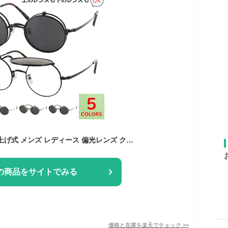
複式サングラス 跳ね上げ式 メンズ レディース 偏光レンズ クリアレンズ ダブルレンズ 度付き対応 UVカット ラウンド 丸メガネ メタルフレーム ih0387 5色 上下レンズ交換可能 クリングス 鼻パッド 運転用 ドライブ 釣り 紫外線カット
の商品をサイトでみる
価格と在庫を
楽天
でチェック
>>