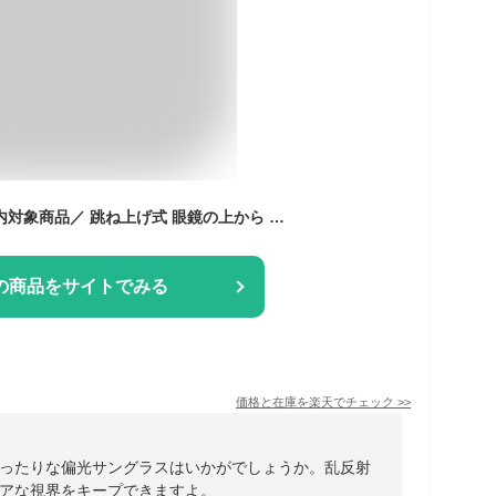
＼最大50％OFF！店内対象商品／ 跳ね上げ式 眼鏡の上から 偏光サングラス UV400 メガネ 運転 釣り キャンプ メンズ レディース 偏光 昼 夜 UVカット ユニセックス 紫外線対策 軽量 オーバーサングラス サングラス クリップオン 全9カラー ケース メガネ拭き付き UV 夜間
の商品をサイトでみる
価格と在庫を
楽天
でチェック
>>
ったりな偏光サングラスはいかがでしょうか。乱反射
アな視界をキープできますよ。