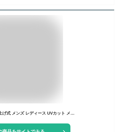
偏光サングラス 跳ね上げ式 メンズ レディース UVカット メガネの上から装着可能 ワンタッチ ハネアゲ 掛け外し不要 運転 ドライブ 釣り ブランド アウトドア サイクリング 登山 レジャー EDWIN エドウィン EDF-021 グレー グリーン 偏光レンズ 紫外線対策 UV対策
の商品をサイトでみる