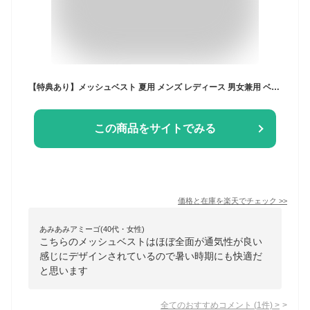
【特典あり】メッシュベスト 夏用 メンズ レディース 男女兼用 ベスト フィッシングベスト春夏 おしゃれ ブラック ネイビー 作業着 多ポケット 大きいサイズ 吸汗速乾 通気性 涼しい 薄生地 多機能 軽量 M L LL 3L 釣り ガーデニング アウトドア キャンプ 作業用 現場作業
この商品をサイトでみる
価格と在庫を
楽天
でチェック
>>
あみあみアミーゴ(40代・女性)
こちらのメッシュベストはほぼ全面が通気性が良い
感じにデザインされているので暑い時期にも快適だ
と思います
全てのおすすめコメント
(
1
件)
>