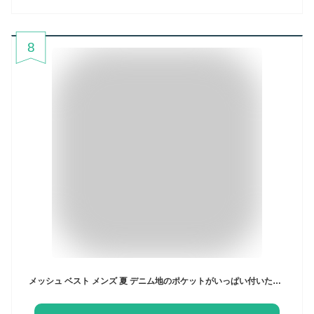
8
メッシュ ベスト メンズ 夏 デニム地のポケットがいっぱい付いた多機能ベスト。5ポケット M L LL 3L 4L ブルー ネイビー 162002