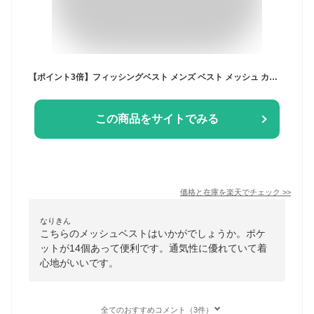
【ポイント3倍】フィッシングベスト メンズ ベスト メッシュ カメラマンベスト アウトドア マルチ 14ポケット 釣り 撮影 登山 メッシュ ベスト 作業着 速乾 通気 キャンプ 軽量 撥水 防災 多機能 ノースリーブ 春夏秋 暑さ対策 熱中症対策 多色
この商品をサイトでみる
価格と在庫を
楽天
でチェック
>>
なりきん
こちらのメッシュベストはいかがでしょうか。ポケ
ットが14個あって便利です。通気性に優れていて着
心地がいいです。
全てのおすすめコメント（3件）