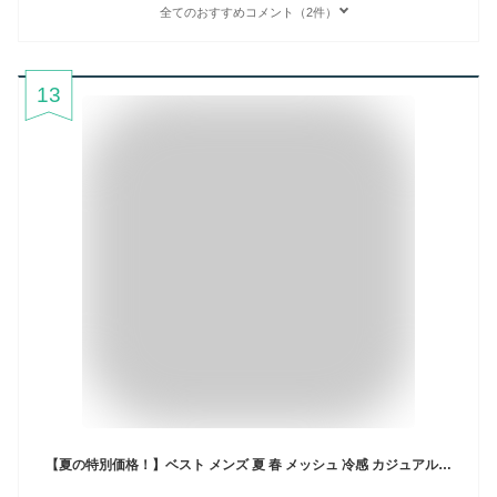
全てのおすすめコメント（2件）
13
【夏の特別価格！】ベスト メンズ 夏 春 メッシュ 冷感 カジュアルベスト メンズベスト ジレ メッシュジレ 夏ベスト サマーベスト 大きいサイズ 薄手 軽量 速乾 涼し 通気 上着 ポケット 透け 透かし感 体型カバー 日常 デート キャンプ 山登 スポーツウエア アウトドア