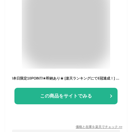
\本日限定10POINT/★即納あり★ [楽天ランキングにて6冠達成！] Manatsulifeメンズ メッシュベスト カメラマンベスト フィッシングベスト 釣り 速乾 通気 多機能 防災 キャンプ ジャケット アウトドア 大きいサイズ 釣り 撮影用 父の日 登山 春夏秋 暑さ対策 多色
この商品をサイトでみる
価格と在庫を
楽天
でチェック
>>