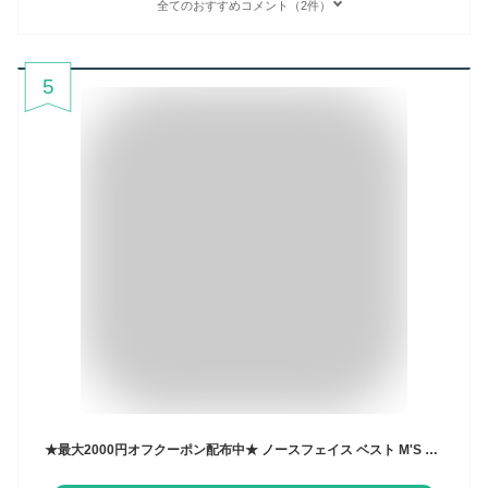
全てのおすすめコメント（2件）
5
★最大2000円オフクーポン配布中★ ノースフェイス ベスト M'S VESTI VEST ☆ アウター メッシュ アウトポケット メンズ ロゴ 韓国 韓国ファッション THE NORTH FACE【正規品/関税込/送料無料】