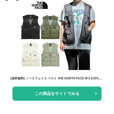
[送料無料] ノースフェイス ベスト THE NORTH FACE M'S EXPLORING MESH VEST メッシュ 釣り 軽い キャンプ メンズ レディース 大人 カジュアル おしゃれ シティーボーイ アメカジ カジュアル 大きいサイズ XXL XXXL アスレチック アウトドア NV5VQ03 【韓国正規品/関税込】
この商品をサイトでみる