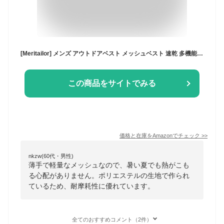
[Meritailor] メンズ アウトドアベスト メッシュベスト 速乾 多機能 フィッシングベスト 軽量 薄手 撥水 UVカット チョッキ サマージャケット 前開き ノースリーブ カジュアル 大きいサイズ お釣り 登山 通勤 撮影用 父の日 プレゼント (L, グレー)
この商品をサイトでみる
価格と在庫を
Amazon
でチェック
>>
nkzw(60代・男性)
薄手で軽量なメッシュなので、暑い夏でも熱がこも
る心配がありません。ポリエステルの生地で作られ
ているため、耐摩耗性に優れています。
全てのおすすめコメント（2件）