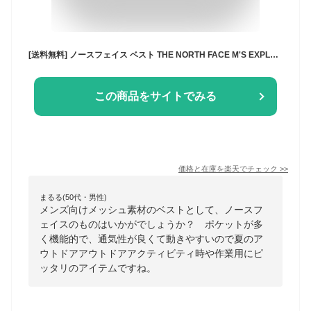
[送料無料] ノースフェイス ベスト THE NORTH FACE M'S EXPLORING MESH VEST メッシュ 釣り 軽い キャンプ メンズ レディース 大人 カジュアル おしゃれ シティーボーイ アメカジ カジュアル 大きいサイズ XXL XXXL アスレチック アウトドア NV5VQ03 【韓国正規品/関税込】
この商品をサイトでみる
価格と在庫を
楽天
でチェック
>>
まるる(50代・男性)
メンズ向けメッシュ素材のベストとして、ノースフ
ェイスのものはいかがでしょうか？ ポケットが多
く機能的で、通気性が良くて動きやすいので夏のア
ウトドアアウトドアアクティビティ時や作業用にピ
ッタリのアイテムですね。