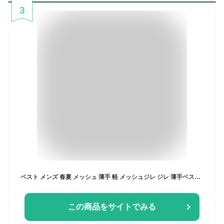
3
ベスト メンズ 春夏 メッシュ 薄手 軽 メッシュジレ ジレ 薄手ベスト ライトアウター 夏アウター ジャケット ワークベスト ジレベスト 立ち襟 前開き 多機能 速乾 撥水 通気性 涼し ポケット付き デート キャンプ 山登り ゴルフ スポーツウエア アウトドア 日常 デート
この商品をサイトでみる