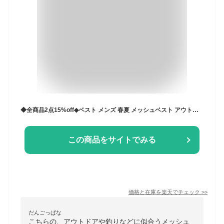
◆全商品2点15%off◆ベスト メンズ 春夏 メッシュベスト アウトドア 大きいサイズ メンズ アウトドアベスト 軽量 通気 速乾 フィッシングベスト お釣り 山歩き お釣り 撮影 登山服 ワーク 多ポケット ミリタリー 作業着 農業 涼しい ポケット 父の日
この商品をサイトでみる
価格と在庫を
楽天
でチェック
>>
だんごっぱな
こちらの、アウトドアや釣りなどに似合うメッシュ