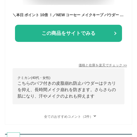
＼本日 ポイント 10倍 ！／NEW コーセー メイクキープ パウダー EX 5g ルースパウダー パフ付き KOSE テカリ 汗 メイクキープパウダー 夏 サラサラ 皮脂テカリ 対策 防止 長時間 キープ メイク くずれ防止 メイク 皮脂
この商品をサイトでみる
価格と在庫を
楽天
でチェック
>>
クミカン(40代・女性)
こちらのパフ付きの皮脂崩れ防止パウダーはテカリ
を抑え、長時間メイク崩れを防ぎます。さらさらの
肌になり、汗やメイクのよれも抑えます
全てのおすすめコメント（2件）