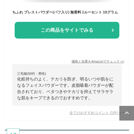
ちふれ プレストパウダー(パフ入り) 無香料 1ルーセント 10グラム
この商品をサイトでみる
価格と在庫を
Amazon
でチェック
>>
三毛猫(50代・男性)
化粧持ちのよく、テカリを防ぎ、明るいつや肌をに
なるフェイスパウダーです。皮脂吸着パウダーが配
合されており、ベタつきやテカリを抑えてサラサラ
な肌をキープできるのでおすすめです。
全てのおすすめコメント
(
1
件)
>