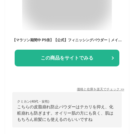
【マラソン期間中 P5倍】【公式】フィニッシングパウダー｜メイクカバーオイルリセット6g 仕上げパウダー メイクキープ 皮脂吸着 パウダー プレストパウダー 化粧直し フェイスパウダー 毛穴カバー 前髪 べたつきオフ オイリー肌 油性肌 テカリ防止 化粧崩れ防止
この商品をサイトでみる
価格と在庫を
楽天
でチェック
>>
クミカン(40代・女性)
こちらの皮脂崩れ防止パウダーはテカリを抑え、化
粧崩れも防ぎます。オイリー肌の方にも良く、肌は
もちろん前髪にも使えるのもいいですね