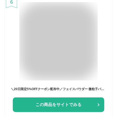
6
＼20日限定5%OFFクーポン配布中／フェイスパウダー 微粒子パウダー 皮脂吸着【公式】ザセム エコソウル バウンス パウダー theSAEM/正規輸入品/国内発送
この商品をサイトでみる