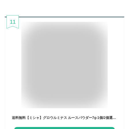
11
送料無料【ミシャ】グロウルミナス ルースパウダー7g-1個/2個選択 フィニッシュパウダー ツヤ肌 微細パール メイクキープ 毛穴カバー 皮脂コントロール サラサラ肌 軽いつけ心地 透明感 ナチュラルメイク ロングラスティング くすみカバー 韓国コスメ 韓国人気 MISSHA