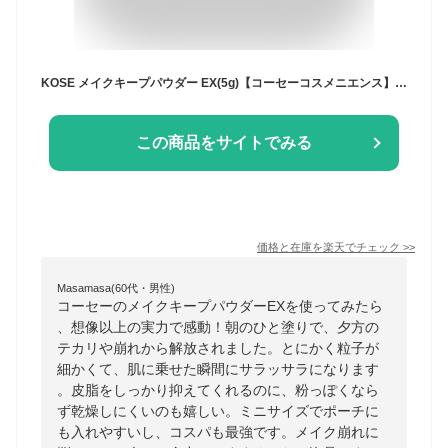
KOSE メイクキープパウダー EX(5g)【コーセーコスメニエンス】[皮脂テカリ 化粧くずれ防止 サラサラ おしろい]
この商品をサイトでみる
価格と在庫を
楽天
でチェック
>>
Masamasa(60代・男性)
コーセーのメイクキープパウダーEXを使ってみたら
、想像以上の実力で感動！朝のひと塗りで、夕方の
テカリや崩れから解放されました。とにかく粒子が
細かくて、肌に乗せた瞬間にサラッサラになります
。皮脂をしっかり抑えてくれるのに、粉っぽくなら
ず乾燥しにくいのも嬉しい。ミニサイズでポーチに
も入れやすいし、コスパも最強です。メイク崩れに