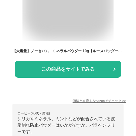
【大容量】ノーセバム ミネラルパウダー 10g【ルースパウダー】正規品 化粧くずれ 崩れない 毛穴レス 脂性肌 テカリ防止 サラサラ 皮脂 韓国コスメ 化粧直し 持ち運び 敏感肌 ナチュラル仕上げ 脂性肌 人気 コスパ メンズ 透明感 メイクキープ ベタつき防止 ノーファンデ プレゼント プチプラ 24時間 保湿 くすみ ニキビ肌OK 低刺激 旅行用 Tゾーン時短 マット ツヤ 乾燥 ふんわり 透明 崩れにくい 韓国コスメ
この商品をサイトでみる
価格と在庫を
Amazon
でチェック
>>
コーヒー(40代・男性)
シリカやミネラル、ミントなどが配合されている皮
脂崩れ防止パウダーはいかがですか。パラベンフリ
ーです。