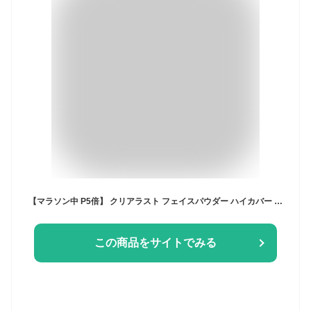
【マラソン中 P5倍】 クリアラスト フェイスパウダー ハイカバー N マットオークル おすすめ メイク ファンデーション コンシーラー フェイスパウダー UVカット SPF40 PA+++ 毛穴 色むら 汗 皮脂 テカリ 日本製 BCL
この商品をサイトでみる