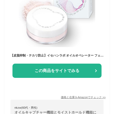
【皮脂抑制・テカリ防止】イセハンラボ オイルオペレーター フェイスパウダー 17g オイルコントロール さらさら 毛穴レス 保湿 毛穴カバー ベースメイク 前髪
この商品をサイトでみる
価格と在庫を
Amazon
でチェック
>>
nkzw(60代・男性)
オイルキャプチャー機能とモイストホールド機能に