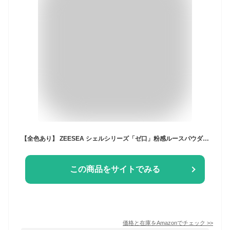
【全色あり】 ZEESEA シェルシリーズ「ゼ口」粉感ルースパウダー 5g ＃J01 皮脂コントロール (#J01) 透明感 テカリ防止 防水 メイク崩れ防止 アロマおしぼり付き
この商品をサイトでみる
価格と在庫を
Amazon
でチェック
>>