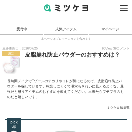
受付中
人気アイテム
マイページ
本ページはプロモーションを含みます
最終更新日：2026/07/25
90
View
39
コメント
決定
皮脂崩れ防止パウダーのおすすめは？
長時間メイクでTゾーンのテカリやヨレが気になるので、皮脂崩れ防止パ
ウダーを探しています。乾燥しにくくて毛穴もきれいに見えるような、最
強だと思うアイテムのおすすめを教えてください。出来たらプチプラのも
のだと嬉しいです。
ミツケヨ編集部
pick
up