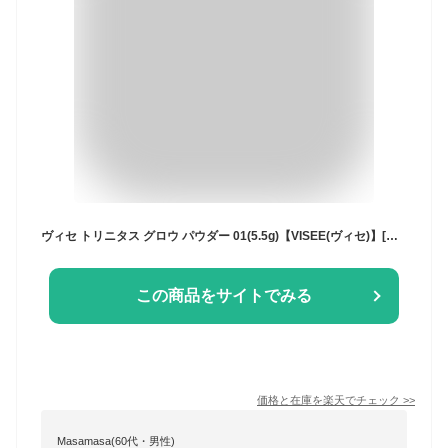
ヴィセ トリニタス グロウ パウダー 01(5.5g)【VISEE(ヴィセ)】[フェイスパウダー 透明感 ツヤ肌 皮脂テカリ防止]
この商品をサイトでみる
価格と在庫を
楽天
でチェック
>>
Masamasa(60代・男性)