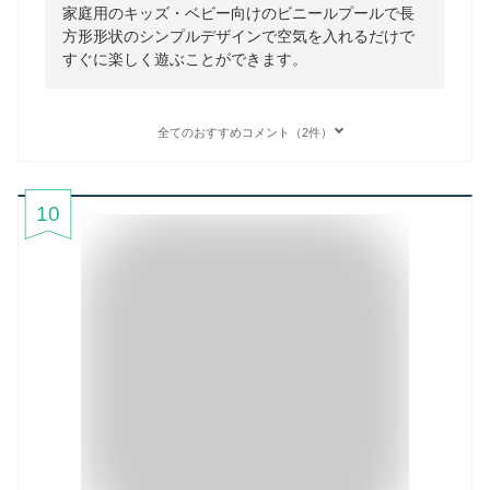
家庭用のキッズ・ベビー向けのビニールプールで長
方形形状のシンプルデザインで空気を入れるだけで
すぐに楽しく遊ぶことができます。
全てのおすすめコメント（2件）
10