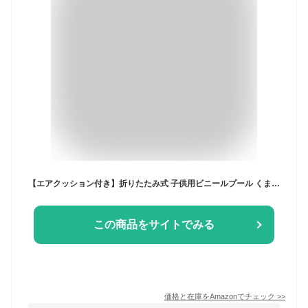
【エアクッション付き】折りたたみ式 子供用ビニールプール くまちゃんデザイン 80cm(直径)×30cm(深さ) 家庭用 ベビー キッズ 水遊び プール ハンドポンプ付属
この商品をサイトでみる
価格と在庫を
Amazon
でチェック
>>