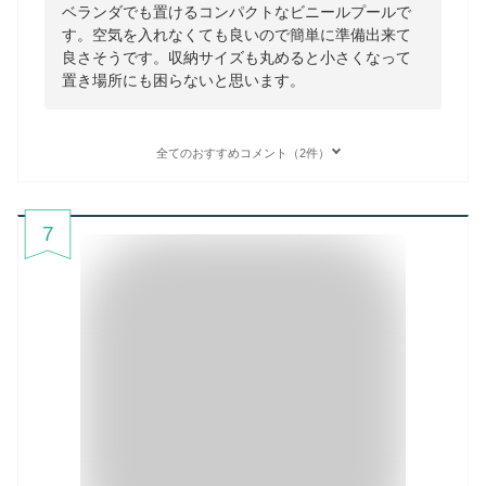
ベランダでも置けるコンパクトなビニールプールで
す。空気を入れなくても良いので簡単に準備出来て
良さそうです。収納サイズも丸めると小さくなって
置き場所にも困らないと思います。
全てのおすすめコメント（2件）
7