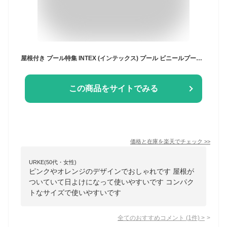
屋根付き プール特集 INTEX (インテックス) プール ビニールプール 子供用 プール ベランダ 家庭用プール 長方形 屋根付き ベビープール 日よけ おしゃれ 小さい かわいい 赤ちゃん エアプール 正規品
この商品をサイトでみる
価格と在庫を
楽天
でチェック
>>
URKE(50代・女性)
ピンクやオレンジのデザインでおしゃれです 屋根が
ついていて日よけになって使いやすいです コンパク
トなサイズで使いやすいです
全てのおすすめコメント
(
1
件)
>