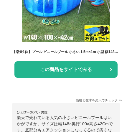
【楽天1位】プール ビニールプール 小さい 1.5m×1m 小型 幅148cm×奥行100cm 高さ42cm 小さめ ベランダ 電動ポンプ 水遊び キッズプール ベビープール 子供用プール ファミリープール 家庭用プール FIELDOOR ミディアムオーバルプール 1年保証 ★[送料無料]
この商品をサイトでみる
価格と在庫を
楽天
でチェック
>>
ひとぴー(60代・男性)
楽天で売れている人気の小さいビニールプールはい
かがですか。サイズは幅148×奥行100×高さ42Cmで
す。底部分もエアクッションになってるので痛くな