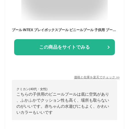
プール INTEX プレイボックスプール ビニールプール 子供用 プール ベランダ 家庭用プール 長方形 底に空気 ベビープール おしゃれ 小さい かわいい 赤ちゃん エアプール 正規品
この商品をサイトでみる
価格と在庫を
楽天
でチェック
>>
クミカン(40代・女性)
こちらの子供用のビニールプールは底に空気があり
、ふかふかでクッション性も高く、場所も取らない
のがいいです。赤ちゃんの水遊びにもよく、かわい
いカラーもいいです