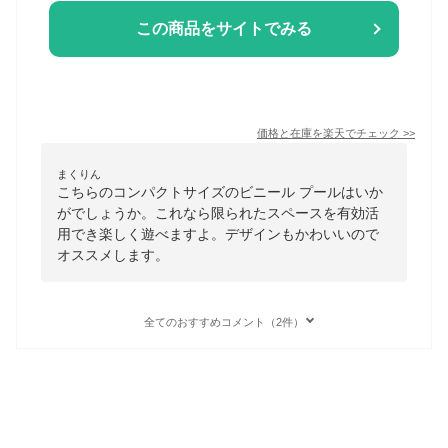
この商品をサイトでみる
価格と在庫を
楽天
でチェック
>>
まくりん
こちらのコンパクトサイズのビニール プールはいか
がでしょうか。これなら限られたスペースを有効活
用でき楽しく遊べますよ。デザインもかわいいので
オススメします。
全てのおすすめコメント（2件）