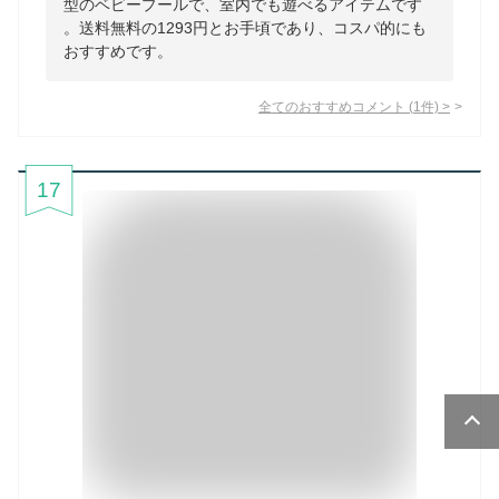
型のベビープールで、室内でも遊べるアイテムです
。送料無料の1293円とお手頃であり、コスパ的にも
おすすめです。
全てのおすすめコメント
(
1
件)
>
17