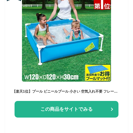
【楽天1位】プール ビニールプール 小さい 空気入れ不要 フレームプール 1.2m 四角 小型 ミニプール ボックスプール 幅120cm×120cm×高さ30cm 小さめ ベランダ 屋外 キッズプール ベビープール 組み立て式 家庭用プール 子供用プール 1年保証 ★[送料無料]
この商品をサイトでみる