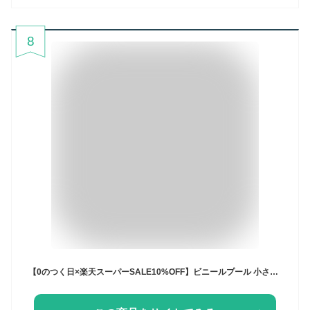
8
【0のつく日×楽天スーパーSALE10%OFF】ビニールプール 小さめ 子供用プール 空気入れ不要 海の生き物 90×25cm カヨトイズ プール 子供用プール ビニールプール ベランダ ミニ 子供用 プール 犬 ペット 丸型 円形 小さい 小型 ミニ プール 子ども 水遊び 送料無料 ギフト