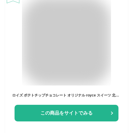
ロイズ ポテトチップチョコレート オリジナル royce スイーツ 北海道限定 土産 お取り寄せ プレゼント クリスマス バレンタイン ホワイトデー チョコレート 義理チョコ おすすめ ばらまき プチギフト 友人 家族 贈り物 お返し
この商品をサイトでみる