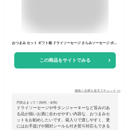
おつまみ セット ギフト箱 ドライソーセージ さらみソーセージ ポークジャーキー 牛タンジャーキー [箱入 4種から選べるおつまみ2点セット BY3] 熨斗対応 山形県 楯岡ハム サラミ 手土産 プレゼント メール便 YP 送料無料
この商品をサイトでみる
価格と在庫を
楽天
でチェック
>>
円安止まって！(50代・女性)
ドライソーセージや牛タンジャーキーなど旨みのあ
る品が揃いお酒に合わせやすい内容な、おつまみセ
ットをお勧めしたいです。箱入りで渡しやすく、更
にはお手提げや開封シールも付き熨斗対応もできる