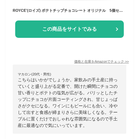
ROYCE'(ロイズ) ポテトチップチョコレート オリジナル 5個セット
この商品をサイトでみる
価格と在庫を
Amazon
でチェック
>>
マカロン(20代・男性)
こちらはいかがでしょうか。家飲みの手土産に持っ
ていくと盛り上がる定番で、開けた瞬間にチョコの
甘い香りとポテトの塩気が広がる。パリッとしたチ
ップにチョコが片面コーティングされ、甘じょっぱ
さがクセになる。ワインにもビールにも合い、冷や
して出すと食感が締まりさらに美味しくなる。テー
ブルに置くだけでおしゃれな雰囲気になるので手土
産に最適なので気にいっています。