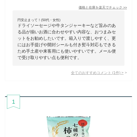
価格と在庫を
楽天
でチェック
>>
円安止まって！(50代・女性)
ドライソーセージや牛タンジャーキーなど旨みのあ
る品が揃いお酒に合わせやすい内容な、おつまみセ
ットをお勧めしたいです。箱入りで渡しやすく、更
にはお手提げや開封シールも付き熨斗対応もできる
ため手土産や来客用にも使いやすいです。メール便
で受け取りやすい点も便利です。
全てのおすすめコメント
(
1
件)
>
1