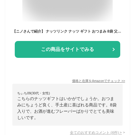
【ニノさんで紹介】 ナッツリンク ナッツ ギフト おつまみ 8袋 父の日 プレゼント 豆菓子 セット 甘くない おしゃれ お取り寄せ 個包装 お菓子 手土産 小分け 手さげ袋付き 詰め合わせ
この商品をサイトでみる
価格と在庫を
Amazon
でチェック
>>
ちぃち09(30代・女性)
こちらのナッツギフトはいかがでしょうか。おつま
みにちょうど良く、手土産に喜ばれる商品です。8袋
入りで、お酒が進むフレーバーばかりでとても美味
しいです。
全てのおすすめコメント
(
4
件)
>