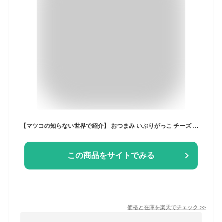
【マツコの知らない世界で紹介】 おつまみ いぶりがっこ チーズ オリーブオイル漬 つまみ 瓶詰 ワイン 白ワイン ウィスキー ハイボール ビール 日本酒 常温 1000円 おしゃれ ギフト 手土産 高級 お取り寄せ / 公式 ノルテカルタ
この商品をサイトでみる
価格と在庫を
楽天
でチェック
>>