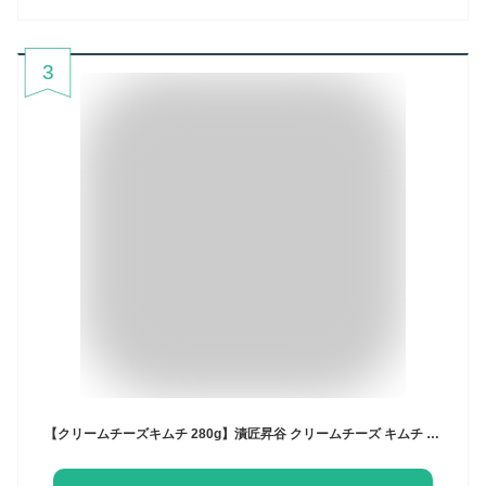
3
【クリームチーズキムチ 280g】漬匠昇谷 クリームチーズ キムチ 国産 美味しい おつまみ チーズおつまみ ギフト 父の日 酒のつまみ チーズ ワインに合うおつまみ お取り寄せ 珍味 家飲み ホームパーティー 手土産 おしゃれ プレゼント 持ち寄り ワインのつまみ パンのお供