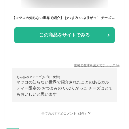
【マツコの知らない世界で紹介】 おつまみ いぶりがっこ チーズ オリーブオイル漬 3個 セット 詰め合わせ おつまみセット つまみ 瓶詰 ワイン 白ワイン ウィスキー ハイボール ビール 日本酒 常温 3000円 おしゃれ ギフト 手土産 高級 お取り寄せ / 公式 ノルテカルタ
この商品をサイトでみる
価格と在庫を
楽天
でチェック
>>
あみあみアミーゴ(40代・女性)
マツコの知らない世界で紹介されたことのあるカル
ディー限定の おつまみの いぶりがっこ チーズはとて
もおいしいと思います
全てのおすすめコメント（2件）