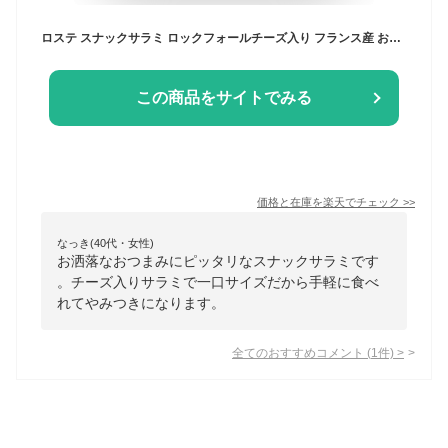
ロステ スナックサラミ ロックフォールチーズ入り フランス産 おつまみ ワイン ビール チーズサラミ 70g 冷凍 ホームパーティ キャンプ飯 BBQ お取り寄せ グルメ ビール 誕生日 御祝 チーズ 高級 やみつき ワインおつまみ カルディ
この商品をサイトでみる
価格と在庫を
楽天
でチェック
>>
なっき(40代・女性)
お洒落なおつまみにピッタリなスナックサラミです
。チーズ入りサラミで一口サイズだから手軽に食べ
れてやみつきになります。
全てのおすすめコメント
(
1
件)
>