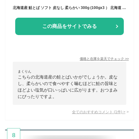
北海道産 鮭とば ソフト 皮なし 柔らかい 300g (100gx3 ） 北海道 おつまみ さけとば トバ 鮭とば北海道 しゃけとば サーモン 酒のつまみ 珍味 魚 お取り寄せ 【 瀬川本店 乾物専門問屋厳選 】
この商品をサイトでみる
価格と在庫を
楽天
でチェック
>>
まくりん
こちらの北海道産の鮭とばいかがでしょうか。皮な
し、柔らかいので食べやすく噛むほどに鮭の旨味と
ほどよい塩気が口いっぱいに広がります。おつまみ
にぴったりですよ。
全てのおすすめコメント
(
1
件)
>
8