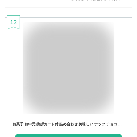
12
お菓子 お中元 挨拶カード付 詰め合わせ 美味しい ナッツ チョコ ギフト おつまみ ミックスナッツ 贈答用 おしゃれ 手土産 お返し 小分け 低糖質 お配りお菓子 大容量 送料無料 チョコレート菓子 プレゼント スイーツ ピーカンナッツ 黒トリュフ カシューナッツ アーモンド