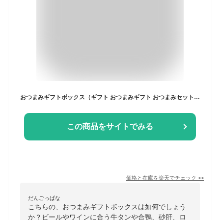
おつまみギフトボックス（ギフト おつまみギフト おつまみセット 1-2人前 ワイン ビール 日本酒 酒 パーティー プレート 家飲み 宅飲み 晩酌 惣菜 おすすめ 高級 贅沢 3000円 プレゼント おつまみ お中元 夏ギフト お土産 ）
この商品をサイトでみる
価格と在庫を
楽天
でチェック
>>
だんごっぱな
こちらの、おつまみギフトボックスは如何でしょう
か？ビールやワインに合う牛タンや合鴨、砂肝、ロ