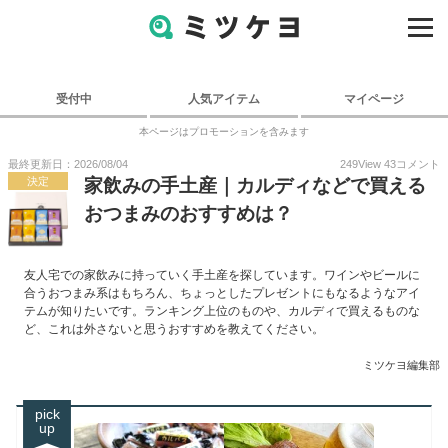
受付中
人気アイテム
マイページ
本ページはプロモーションを含みます
最終更新日：2026/08/04
249
View
43
コメント
決定
家飲みの手土産｜カルディなどで買える
おつまみのおすすめは？
友人宅での家飲みに持っていく手土産を探しています。ワインやビールに
合うおつまみ系はもちろん、ちょっとしたプレゼントにもなるようなアイ
テムが知りたいです。ランキング上位のものや、カルディで買えるものな
ど、これは外さないと思うおすすめを教えてください。
ミツケヨ編集部
pick
up