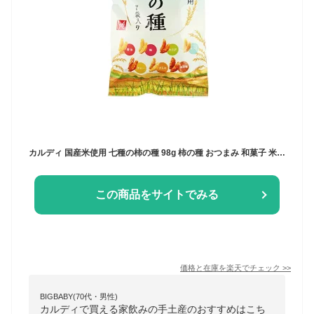
カルディ 国産米使用 七種の柿の種 98g 柿の種 おつまみ 和菓子 米菓 あられ
この商品をサイトでみる
価格と在庫を
楽天
でチェック
>>
BIGBABY(70代・男性)
カルディで買える家飲みの手土産のおすすめはこち