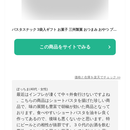
パスタスナック 3袋入ギフト お菓子 三州製菓 おつまみ おやつ プチギフト 送料無料 おしゃれ かわいい 個別包装 個包装 スナック菓子 詰め合わせ 内祝 内祝い お祝 お礼 御礼 スリーズパスタスナック ビールに合う お酒に合う 手土産 お取り寄せ バレンタイン ホワイトデー
この商品をサイトでみる
価格と在庫を
楽天
でチェック
>>
ぽっちま(40代・女性)
最近はインフレが凄くて中々外食行けないですよね
。こちらの商品はショートパスタを揚げた珍しい商
品で、味の展開も豊富で胡椒が効いた商品となって
おります。食べやすいショートパスタを油キレ良く
作ってあるので、後味も悪くないかと思います。特
にビールとの相性が抜群です。３０代のお酒を飲む