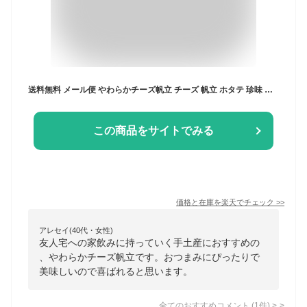
送料無料 メール便 やわらかチーズ帆立 チーズ 帆立 ホタテ 珍味 おつまみ 口取り お酒 おやつ 手軽 個包装 手土産 北海道 岐阜 飛騨 ふく福 おみやげ
この商品をサイトでみる
価格と在庫を
楽天
でチェック
>>
アレセイ(40代・女性)
友人宅への家飲みに持っていく手土産におすすめの
、やわらかチーズ帆立です。おつまみにぴったりで
美味しいので喜ばれると思います。
全てのおすすめコメント
(
1
件)
>