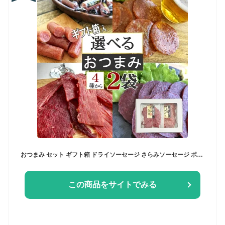
おつまみ セット ギフト箱 ドライソーセージ さらみソーセージ ポークジャーキー 牛タンジャーキー [箱入 4種から選べるおつまみ2点セット BY3] 熨斗対応 山形県 楯岡ハム サラミ 手土産 プレゼント メール便 YP 送料無料
この商品をサイトでみる