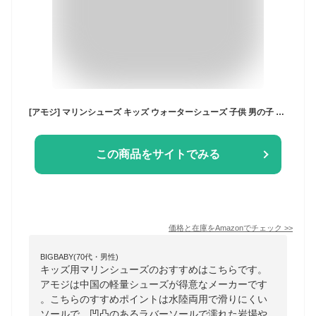
[アモジ] マリンシューズ キッズ ウォーターシューズ 子供 男の子 アクアシューズ 女の子 子ども こども きっず ジュニア ビーチシューズ 水陸両用 川 靴 海 夏 排水 WTK2427 ピンク 18cm
この商品をサイトでみる
価格と在庫を
Amazon
でチェック
>>
BIGBABY(70代・男性)
キッズ用マリンシューズのおすすめはこちらです。
アモジは中国の軽量シューズが得意なメーカーです
。こちらのすすめポイントは水陸両用で滑りにくい
ソールで、凹凸のあるラバーソールで濡れた岩場や