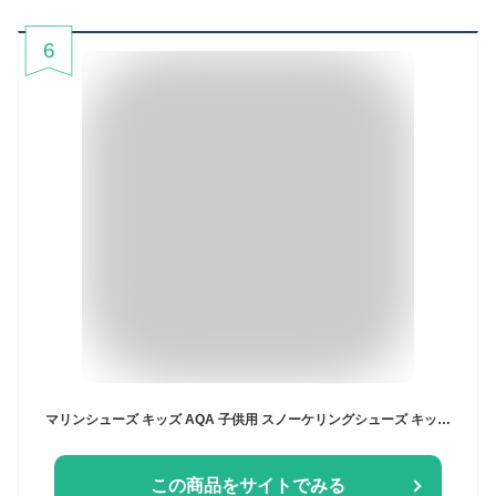
6
マリンシューズ キッズ AQA 子供用 スノーケリングシューズ キッズ KW-4473N KW4473N 装着しやすくて軽い シュノーケリング アクアシューズ 潮干狩り シュノーケル マジックテープで調整可能 ウォーターシューズ
この商品をサイトでみる