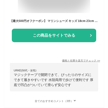
【最大500円オフクーポン】 マリンシューズ キッズ 18cm 23cm マジックテープ 17cm 水陸両用 川遊び アクアシューズ 厚底 シューズ 靴 レディース 潮干狩り ジムシューズ 滑らない ヨガシューズ トレーニングシューズ 保護 海 川 プール サンダル 軽量 子供 子ども 大人 夏
この商品をサイトでみる
価格と在庫を
楽天
でチェック
>>
URKE(50代・女性)
マジックテープで開閉できて、ぴったりのサイズに
できて履きやすいです 水陸両用で歩けて便利です 厚
底で凹凸がついていて滑らず安心です
全てのおすすめコメント（3件）