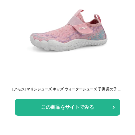
[アモジ] マリンシューズ キッズ ウォーターシューズ 子供 男の子 アクアシューズ 女の子 子ども こども きっず ジュニア ビーチシューズ 水陸両用 川 靴 海 夏 排水 WTK2427 ピンク 18cm
この商品をサイトでみる