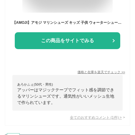
【AMOJI】アモジ マリンシューズ キッズ 子供 ウォーターシューズ 水陸両用 マジックテープ 通気性 ビーチシューズ ジュニア 女の子 男の子 靴 スポーツ 水遊び 排水機能 軽量 滑り止め ベビー 子供用 アクアシューズ 速乾 プール 海 岩場
この商品をサイトでみる
価格と在庫を
楽天
でチェック
>>
あろかふぇ(50代・男性)
アッパーはマジックテープでフィット感を調節でき
るマリンシューズです。通気性がいいメッシュ生地
で作られています。
全てのおすすめコメント
(
1
件)
>