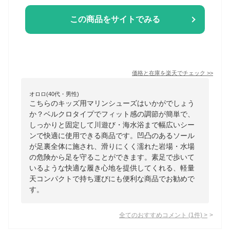
この商品をサイトでみる
価格と在庫を
楽天
でチェック
>>
オロロ(40代・男性)
こちらのキッズ用マリンシューズはいかがでしょう
か？ベルクロタイプでフィット感の調節が簡単で、
しっかりと固定して川遊び・海水浴まで幅広いシー
ンで快適に使用できる商品です。凹凸のあるソール
が足裏全体に施され、滑りにくく濡れた岩場・水場
の危険から足を守ることができます。素足で歩いて
いるような快適な履き心地を提供してくれる、軽量
天コンパクトで持ち運びにも便利な商品でお勧めで
す。
全てのおすすめコメント
(
1
件)
>