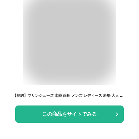
【即納】マリンシューズ 水陸 両用 メンズ レディース 岩場 大人 アクアシューズ ウォーターシューズ キッズ レディース メンズ フィットネスシューズ シュノーケリング ダイビング スポーツ ケガ防止 速乾 男女兼用 靴 保護 軽量 排水機能 22~28cm
この商品をサイトでみる