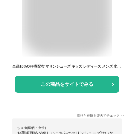
全品10%OFF券配布 マリンシューズ キッズ レディース メンズ 水陸両用 子供 ベビー ビーチシューズ ウォーターシューズ アクアシューズ フィットネスシューズ 靴 軽量 夏 キャンプ 水遊び ケガ防止 メッシュ シュノーケル ジム プール かわいい 激安 POMS-1000
この商品をサイトでみる
価格と在庫を
楽天
でチェック
>>
ちゃゆ(50代・女性)
お手頃価格が嬉しいこちらのマリンシューズはいか