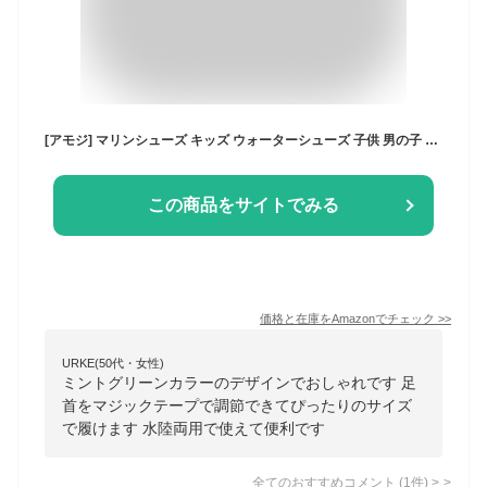
[アモジ] マリンシューズ キッズ ウォーターシューズ 子供 男の子 アクアシューズ 女の子 子ども こども きっず ジュニア ビーチシューズ 水陸両用 川 靴 海 夏 排水 WTK2427 ミントグリーン 19cm
この商品をサイトでみる
価格と在庫を
Amazon
でチェック
>>
URKE(50代・女性)
ミントグリーンカラーのデザインでおしゃれです 足
首をマジックテープで調節できてぴったりのサイズ
で履けます 水陸両用で使えて便利です
全てのおすすめコメント
(
1
件)
>