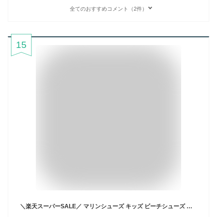
全てのおすすめコメント（2件）
15
＼楽天スーパーSALE／ マリンシューズ キッズ ビーチシューズ 子供 アクアシューズ ウォーターシューズ 水陸両用 男の子 女の子 子ども用 ジュニア マジックテープ 面ファスナー 滑らない アウトドア 靴 夏 海 レジャー 岩場 川 水遊び レイトンハウス