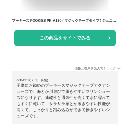
プーキーズ POOKIES PK-A130 ( マジックテープタイプ ) ジュニア アクアシューズ マリンシューズ 子供用 潮干狩り ウォーターシューズ 川 磯 海水浴
この商品をサイトでみる
価格と在庫を
楽天
でチェック
>>
octo1918(50代・男性)
子供にお勧めのプーキーズマジックテープアクアシ
ューズで、海とか川遊びで履きやすいマリンシュー
ズになります。速乾性と通気性が高くて水に濡れて
もすぐに乾いて、サラサラ感とか履きやすい性能が
高くて、しっかりと踏み込みができて歩きやすいシ
ューズです。