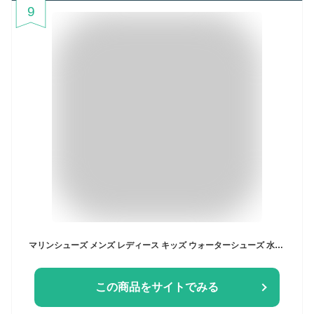
9
マリンシューズ メンズ レディース キッズ ウォーターシューズ 水陸両用 軽量 速乾 通気性 排水機能 修学旅行 海 川 キャンプ アウトドア ジム フィットネス Hele i Waho ヘレイワホ
この商品をサイトでみる