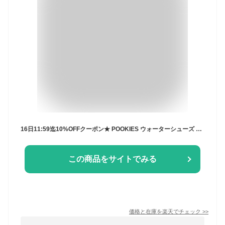
16日11:59迄10%OFFクーポン★ POOKIES ウォーターシューズ マリンシューズ キッズ 子供 水陸両用 サンダル 靴 マリンスポーツ 滑りにくい こども ジュニア 海 川 岩場 釣り 水辺 レジャー 夏 アウトドア 水遊び プール ベビー マジックテープ 子供用 子ども 女の子 男の子
この商品をサイトでみる
価格と在庫を
楽天
でチェック
>>