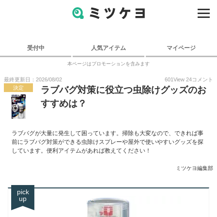
受付中
人気アイテム
マイページ
本ページはプロモーションを含みます
最終更新日：2026/08/02
601
View
24
コメント
決定
ラブバグ対策に役立つ虫除けグッズのお
すすめは？
ラブバグが大量に発生して困っています。掃除も大変なので、できれば事
前にラブバグ対策ができる虫除けスプレーや屋外で使いやすいグッズを探
しています。便利アイテムがあれば教えてください！
ミツケヨ編集部
pick
up