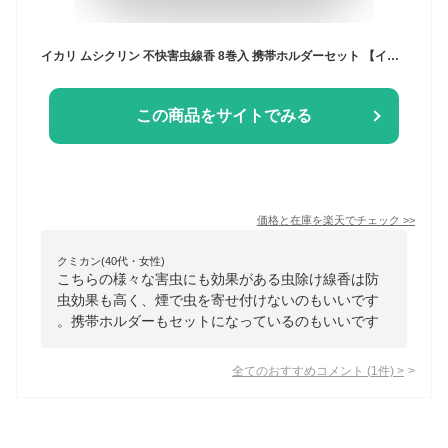
イカリ ムシクリン 不快害虫線香 8巻入 携帯ホルダーセット 【イカリ消毒 虫よけ線香 虫やり線香 防虫線香 除虫 虫除け 害虫対策 アブ ブユ コバエ スモッグ 増煙 農作業 アウトドア ガーデニング 屋外】
この商品をサイトでみる
価格と在庫を
楽天
でチェック
>>
クミカン(40代・女性)
こちらの様々な害虫にも効果がある虫除け線香は防
虫効果も高く、煙で虫を寄せ付けないのもいいです
。携帯ホルダーもセットになっているのもいいです
全てのおすすめコメント
(
1
件)
>