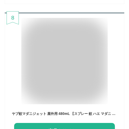
8
ヤブ蚊マダニジェット 屋外用 480mL 【スプレー 蚊 ハエ マダニ 夏 虫除け 駆除 水性タイプ 無香料 屋外】