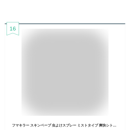
16
フマキラー スキンベープ 虫よけスプレー ミストタイプ 爽快シトラスマリンの香り(200ml)【inse_4】【スキンベープ】