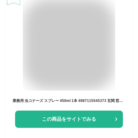
業務用 虫コナーズ スプレー 450ml 1本 4987115545373 玄関 窓用 忌避剤 防虫剤 速乾 金鳥 防虫スプレー 窓 プロ仕様 防虫 グッズ 撃退 害虫対策 カメムシ 蜘蛛 クモ くも か カ 蚊 ユスリカ 対策
この商品をサイトでみる