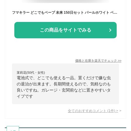
フマキラー どこでもベープ 未来 150日セット パールホワイト ベープ 蚊 対策 駆除 駆除剤 殺虫剤 交換なし 静音 電池式 虫よけ 虫さされ
この商品をサイトでみる
価格と在庫を
楽天
でチェック
>>
茉莉花(50代・女性)
電池式で、どこでも使える一品。置くだけで嫌な虫
の退治が出来ます。長期間使えるので、気軽なのも
良いですね。ガレージ・玄関前などに置きやすいタ
イプです
全てのおすすめコメント
(
1
件)
>