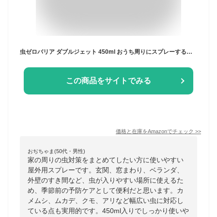
虫ゼロバリア ダブルジェット 450ml おうち周りにスプレーするだけで効果1年持続 屋外用 カメムシ ムカデ クモ アリ 駆除 虫除け 殺虫剤 速効 天然成分 フマキラー
この商品をサイトでみる
価格と在庫を
Amazon
でチェック
>>
おぢちゃま(50代・男性)
家の周りの虫対策をまとめてしたい方に使いやすい
屋外用スプレーです。玄関、窓まわり、ベランダ、
外壁のすき間など、虫が入りやすい場所に使えるた
め、季節前の予防ケアとして便利だと思います。カ
メムシ、ムカデ、クモ、アリなど幅広い虫に対応し
ている点も実用的です。450ml入りでしっかり使いや