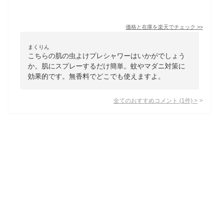
価格と在庫を
楽天
でチェック
>>
まくりん
こちらの肌の虫よけプレシャワーはいかがでしょう
か。肌にスプレーするだけ簡単。蚊やマダニ対策に
効果的です。無香料でどこでも使えますよ。
全てのおすすめコメント
(
1
件)
>