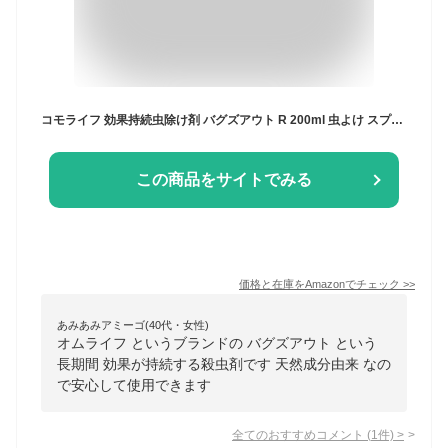
コモライフ 効果持続虫除け剤 バグズアウト R 200ml 虫よけ スプレー 天然由来成分 害虫 屋内外 洗濯物 日本製
この商品をサイトでみる
価格と在庫を
Amazon
でチェック
>>
あみあみアミーゴ(40代・女性)
オムライフ というブランドの バグズアウト という
長期間 効果が持続する殺虫剤です 天然成分由来 なの
で安心して使用できます
全てのおすすめコメント
(
1
件)
>