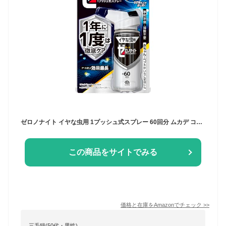
ゼロノナイト イヤな虫用 1プッシュ式スプレー 60回分 ムカデ コバエ アリ カメムシ 家中まるごと 駆除 ペット いやな虫
この商品をサイトでみる
価格と在庫を
Amazon
でチェック
>>
三毛猫(50代・男性)