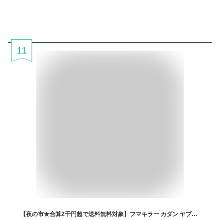
11
【夜の市★合算2千円超で送料無料対象】フマキラー カダン ヤブ蚊バリア 虫除け・殺虫剤 550ml