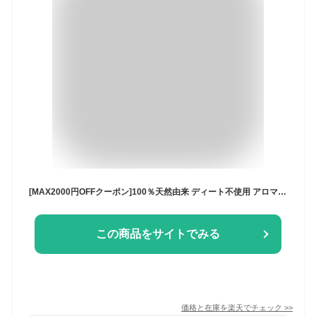
[MAX2000円OFFクーポン]100％天然由来 ディート不使用 アロマホリック アウトドアスプレー 250ml AROMA HOLIC 日本製 アロマ 子供 赤ちゃん 安心 安全 キャンプ 消臭 網戸 窓 玄関 camp ディートフリー outdoor ゴルフ ベビー アウトドア
この商品をサイトでみる
価格と在庫を
楽天
でチェック
>>