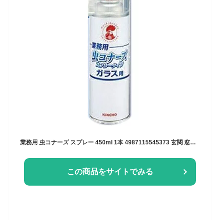
業務用 虫コナーズ スプレー 450ml 1本 4987115545373 玄関 窓用 忌避剤 防虫剤 速乾 金鳥 防虫スプレー 窓 プロ仕様 防虫 グッズ 撃退 害虫対策 カメムシ 蜘蛛 クモ くも か カ 蚊 ユスリカ 対策
この商品をサイトでみる