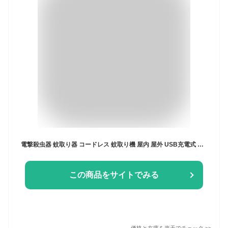
電撃殺虫器 蚊取り器 コードレス 蚊取り機 屋内 屋外 USB充電式 蚊よけ 電撃殺虫機 電気蚊取り器 捕虫器 誘虫灯 蚊駆除 蚊退治 虫除け 殺虫灯 防虫器 小蝿 羽虫 ゴミ箱 人体無害 無臭 吊り下げ式 据え置き式両用 殺虫機 コバエ 殺虫ライト 2025新品
この商品をサイトでみる