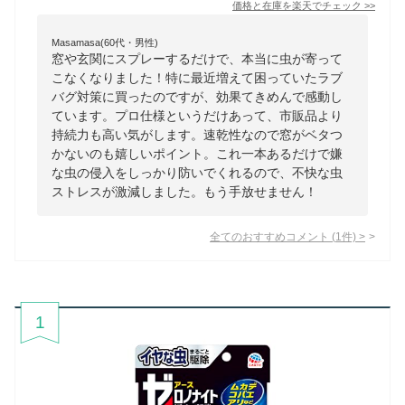
価格と在庫を
楽天
でチェック
>>
Masamasa(60代・男性)
窓や玄関にスプレーするだけで、本当に虫が寄って
こなくなりました！特に最近増えて困っていたラブ
バグ対策に買ったのですが、効果てきめんで感動し
ています。プロ仕様というだけあって、市販品より
持続力も高い気がします。速乾性なので窓がベタつ
かないのも嬉しいポイント。これ一本あるだけで嫌
な虫の侵入をしっかり防いでくれるので、不快な虫
ストレスが激減しました。もう手放せません！
全てのおすすめコメント
(
1
件)
>
1