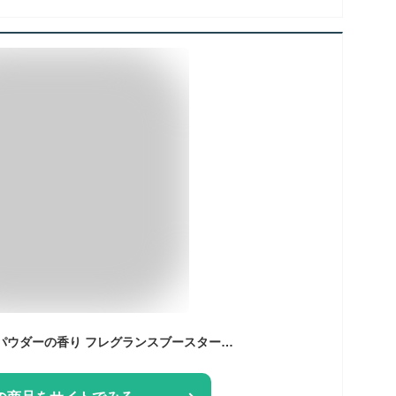
ブーケガルニ ベビーパウダーの香り フレグランスブースター DPプレブー 1400ml 衣類用 香り付け剤 洗濯用 香りブースター 柔軟剤と併用可能 部屋干し クローゼット 長続き 優しい 香り 大容量 詰替不要 日用品 洗濯用品