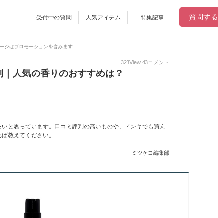
質問する
受付中の質問
人気アイテム
特集記事
ージはプロモーションを含みます
323
View
43
コメント
剤｜人気の香りのおすすめは？
たいと思っています。口コミ評判の高いものや、ドンキでも買え
れば教えてください。
ミツケヨ編集部