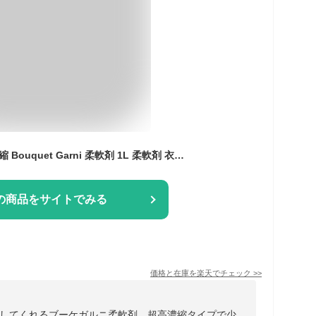
柔軟剤 衣類用 超高濃縮 Bouquet Garni 柔軟剤 1L 柔軟剤 衣類用 超高濃縮 低刺激 家族で使える IFRA基準適合香料 縦型 ドラム式 香り長持ち ブーケガルニ ベビーパウダー イランイラン ダマスクローズ[2608SX]
の商品をサイトでみる
価格と在庫を
楽天
でチェック
>>
してくれるブーケガルニ柔軟剤。超高濃縮タイプで少