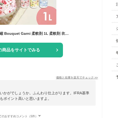
柔軟剤 衣類用 超高濃縮 Bouquet Garni 柔軟剤 1L 柔軟剤 衣類用 超高濃縮 低刺激 家族で使える IFRA基準適合香料 厳選された成分 縦型・ドラム式 香り長持ち ブーケガルニ ベビーパウダー イランイラン ダマスクローズ【D】[2608SO]
の商品をサイトでみる
価格と在庫を
楽天
でチェック
>>
いかがでしょうか。ふんわり仕上がります。IFRA基準
もポイント高いと思いますよ。
てのおすすめコメント（5件）