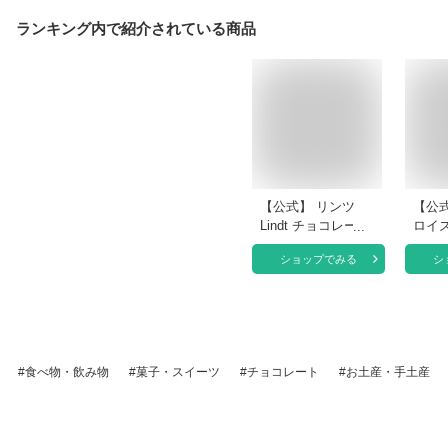
ランキング内で紹介されている商品
【公式】 リンツ
【公式
Lindt チョコレート
ロイ
ドバイスタイルチョ
ョコ
ショップでみる
シ
コレート プラリネ
10個
｜夏ギフト ドバイ
チョコレート ドバ
イチョコ ピスタチ
オ カダイフ チョコ
ギフト プレゼント
食べ物・飲み物
菓子・スイーツ
チョコレート
お土産・手土産
プチギフト 可愛い
洋菓子 スイーツ お
菓子 おしゃれ おつ
まみ リンツチョコ