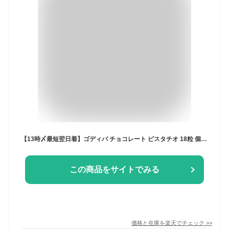
【13時〆最短翌日着】ゴディバ チョコレート ピスタチオ 18粒 個包装 ホワイトチョコ ピスタチオナッツ 菓子 洋菓子 プラリネ スイーツ ピスタチオチョコ 詰め合わせ 高級チョコ ギフト 手土産 来客用 職場 お配り ばらまき ブランド チョコ 父の日ギフト
この商品をサイトでみる
価格と在庫を
楽天
でチェック
>>