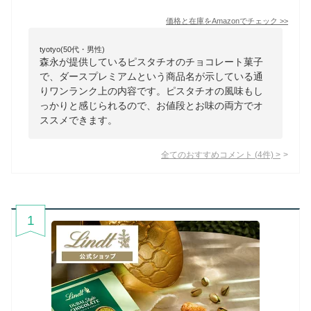
価格と在庫を
Amazon
でチェック
>>
tyotyo(50代・男性)
森永が提供しているピスタチオのチョコレート菓子
で、ダースプレミアムという商品名が示している通
りワンランク上の内容です。ピスタチオの風味もし
っかりと感じられるので、お値段とお味の両方でオ
ススメできます。
全てのおすすめコメント
(
4
件)
>
1