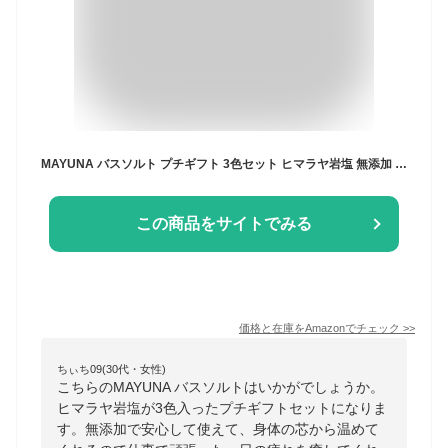
MAYUNA バスソルト プチギフト 3色セット ヒマラヤ岩塩 無添加 入浴剤 高級 ばらまき ギフト 引越し 挨拶 退職 お礼 異動 お配り 女性 男性 母の日 2000円台プレゼント
この商品をサイトでみる
価格と在庫を
Amazon
でチェック
>>
ちぃち09(30代・女性)
こちらのMAYUNA バスソルトはいかがでしょうか。
ヒマラヤ岩塩が3色入ったプチギフトセットになりま
す。無添加で安心して使えて、身体の芯から温めて