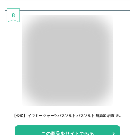
8
【公式】 イウミー クォーツバスソルト バスソルト 無添加 岩塩 天然 入浴剤 入浴料 天然岩塩 ヒマラヤ岩塩 温活 冷え性 むくみケア お風呂 バスグッズ ギフト プレゼント イウミー 送料無料
この商品をサイトでみる