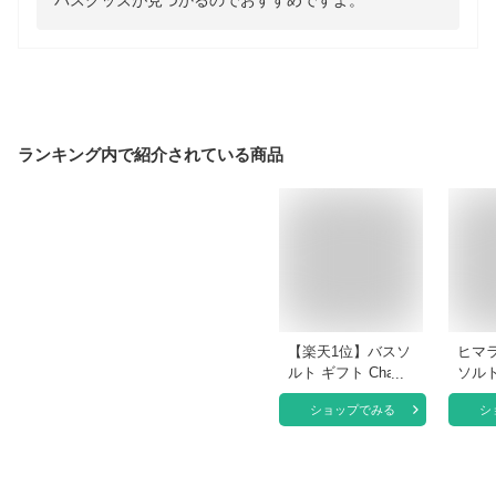
バスグッズが見つかるのでおすすめですよ。
ランキング内で紹介されている商品
【楽天1位】バスソ
ヒマ
ルト ギフト Chapon
ソルト
チャポン 4本 ギフ
レッ
ショップでみる
シ
トセット お中元 高
250
級 入浴剤 誕生日 出
回分*
産内祝 出産祝い 内
ト 入
祝 お返し プレゼン
加 無