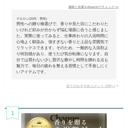
価格と在庫を
Amazon
でチェック
>>
マカロン(20代・男性)
男性への贈り物選びで、香りや見た目にこだわりた
いけれど好みが分からず悩む場面に合うと感じまし
た。実際に使ってみると、仕事終わりの入浴時間に
心地よく馴染み、強すぎない香りと上品な雰囲気で
リラックスできます。そのため、一般的な入浴剤よ
り特別感があり、使うたび気分転換になります。自
分では買わない少し贅沢な癒やし時間を贈れる点も
魅力で、毎日の疲れを整える習慣として手放しにく
いアイテムです。
全てのおすすめコメント
(
2
件)
>
1