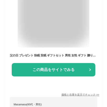
父の日 プレゼント 快眠 安眠 ギフトセット 男性 女性 ギフト 贈り物 20代 30代 40代 50代 60代 天然香料 精油使用 除菌 消臭 寝具 バスソルト 入浴剤 アイマスク 母の日 ホットアイマスク 使い捨て クリスマス
この商品をサイトでみる
価格と在庫を
楽天
でチェック
>>
Masamasa(60代・男性)