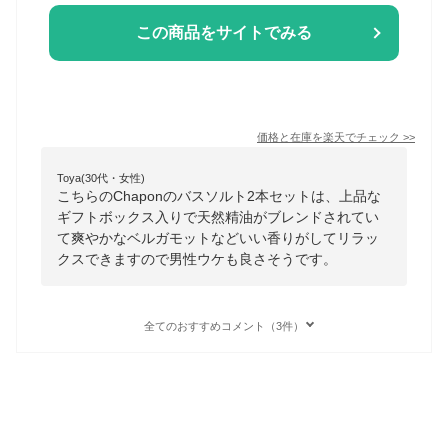
この商品をサイトでみる
価格と在庫を
楽天
でチェック
>>
Toya(30代・女性)
こちらのChaponのバスソルト2本セットは、上品な
ギフトボックス入りで天然精油がブレンドされてい
て爽やかなベルガモットなどいい香りがしてリラッ
クスできますので男性ウケも良さそうです。
全てのおすすめコメント（3件）