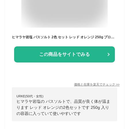
ヒマラヤ岩塩 バスソルト 2色 セット レッド オレンジ 250g プロ仕様 約5回分*2色 バス ソルト 入浴剤 高級 無添加 無着色 ギフト プレゼント 父の日 4000円 誕生日プレゼント 男性 女性 もらって 嬉しい 岩塩 乾燥肌 詰め合わせ リラックス 4000円以下 マユナ
この商品をサイトでみる
価格と在庫を
楽天
でチェック
>>
URKE(50代・女性)
ヒマラヤ岩塩の バスソルトで、品質が良く体が温ま
ります レッド オレンジの2色セットです 250g 入り
の容器に入っていて使いやすいです