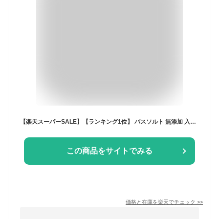
【楽天スーパーSALE】【ランキング1位】 バスソルト 無添加 入浴剤 各50g 3種 セット ギフト プレゼント 父の日 入浴剤ギフト プチギフト 詰め合わせ 入浴 剤 高級 岩塩 保湿 おしゃれ 男性 女性 20代 30代 40代 50代 60代 誕生日プレゼント 女友達 誕生日 バスソルトセット
この商品をサイトでみる
価格と在庫を
楽天
でチェック
>>