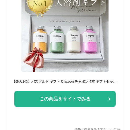
【楽天1位】バスソルト ギフト Chapon チャポン 4本 ギフトセット お中元 高級 入浴剤 誕生日 出産内祝 出産祝い 内祝 お返し プレゼント 女性 男性 癒し グッズ 疲れ リラックス プチギフト おしゃれ かわいい アロマ 保湿 無添加
この商品をサイトでみる
価格と在庫を
楽天
でチェック
>>