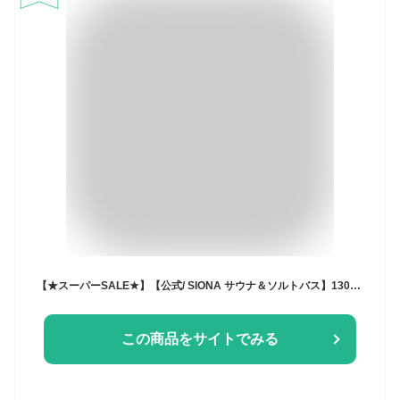
【★スーパーSALE★】【公式/ SIONA サウナ＆ソルトバス】1300g エプソムソルト バスソルト 海塩 香り付き サウナ ギフト プレゼント 高級 おしゃれ アウトドア 入浴剤 アロマ 誕生日 男性 男友達 女性 女友達 父 母 彼氏 彼女 ソルトバス 誕生日プレゼント 20代 30代 40代
この商品をサイトでみる