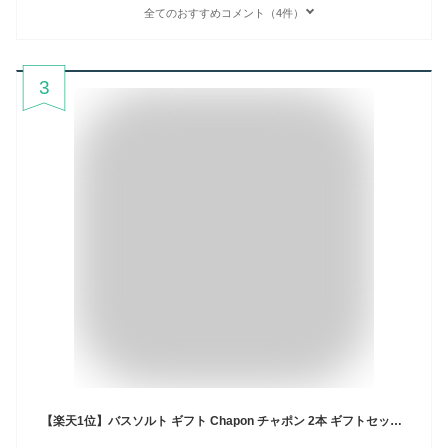
全てのおすすめコメント（4件）
3
【楽天1位】バスソルト ギフト Chapon チャポン 2本 ギフトセット お中元 高級 入浴剤 誕生日 出産内祝 出産祝い 内祝 お返し プレゼント 父の日 女性 男性 グッズ 疲れ リラックス プチギフト アソート おしゃれ かわいい アロマ 保湿 無添加