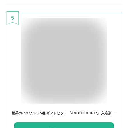
5
世界のバスソルト 5種 ギフトセット 「ANOTHER TRIP」 入浴剤 セット GIFT BOX＆メッセージカード付き 【 誕生日 プレゼント ギフト 女性 男性 御祝 内祝 御礼 結婚祝い 引っ越し祝い ギフト 最強配送 】