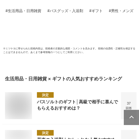
ト 女性 男性 癒し
レゼ
グッズ 疲れ リラッ
400
生活用品・日用雑貨
バスグッズ・入浴剤
ギフト
男性・メンズ
クス プチギフト お
ゼント
しゃれ かわいい ア
らって
ロマ 保湿 無添加
乾燥
リラッ
以下 
※
ミツケヨ
に寄せられた投稿内容は、投稿者の主観的な感想・コメントを含みます。 投稿の信憑性・正確性を保証する
ことはできませんので、あくまで参考情報の一つとしてご利用ください。
生活用品・日用雑貨 × ギフト
の人気おすすめランキング
決定
バスソルトのギフト│高級で相手に喜んで
37
もらえるおすすめは？
回答
決定