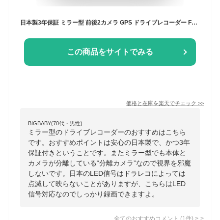
日本製3年保証 ミラー型 前後2カメラ GPS ドライブレコーダー FC-DR-MS22 ミラー型 分離 前後カメラ ドライブレコーダー デジタルミラー FullHD WDR LED信号対応 防水 リアカメラ バックモニター シガ—プラグ Gセンサー タッチパネル ルームミラー型
この商品をサイトでみる
価格と在庫を
楽天
でチェック
>>
BIGBABY(70代・男性)
ミラー型のドライブレコーダーのおすすめはこちら
です。おすすめポイントは安心の日本製で、かつ3年
保証付きということです。またミラー型でも本体と
カメラが分離している“分離カメラ”なので視界を邪魔
しないです。日本のLED信号はドラレコによっては
点滅して映らないことがありますが、こちらはLED
信号対応なのでしっかり録画できますよ。
全てのおすすめコメント
(
1
件)
>