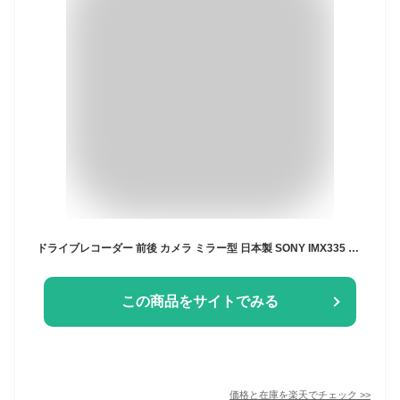
ドライブレコーダー 前後 カメラ ミラー型 日本製 SONY IMX335 センサー 4K HD 800万画素 12インチ 超広角 GPS搭載 ノイズ対策済 専用の右カメラ仕様 ループ録画 衝撃録画 常時録画 駐車監視 WDR 暗視 防水 簡単設置 交通事故 記録 あおり防止 デジタルミラー
この商品をサイトでみる
価格と在庫を
楽天
でチェック
>>