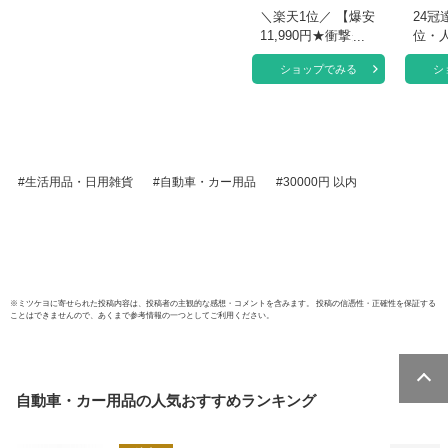
＼楽天1位／ 【爆安
24冠
11,990円★衝撃クー
位・人
ポンで】 ドライブ
ライ
ショップでみる
シ
レコーダー ミラー
ミラー
型 4K 1440P 高画質
12イ
SONYセンサー 12
セン
インチ 超大画面 前
ネル 
後カメラ 同時録画
画質 
24時間駐車監視 地
録画 
生活用品・日用雑貨
自動車・カー用品
30000円 以内
デジ干渉対策 32GB
視 動
高速SDカード付き
対策 
ドラレコ ドライブ
水 G
レコーダー HDR 駐
右ハン
車監視
ード
ミラ
※
ミツケヨ
に寄せられた投稿内容は、投稿者の主観的な感想・コメントを含みます。 投稿の信憑性・正確性を保証する
ことはできませんので、あくまで参考情報の一つとしてご利用ください。
自動車・カー用品
の人気おすすめランキング