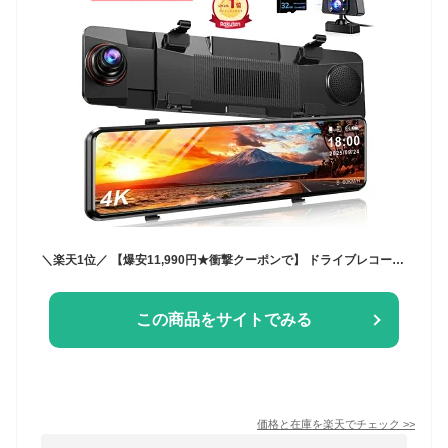
＼楽天1位／ 【爆安11,990円★衝撃クーポンで】 ドライブレコーダー ミラー型 4K 1440P 高画質 SONYセンサー 12インチ 超大画面 前後カメラ 同時録画 24時間駐車監視 地デジ干渉対策 32GB高速SDカード付き ドラレコ ドライブレコーダー HDR 駐車監視
この商品をサイトでみる
価格と在庫を
楽天
でチェック
>>