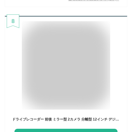
8
ドライブレコーダー 前後 ミラー型 2カメラ 分離型 12インチ デジタルインナーミラー デジタルズーム STARVIS 1080P HDR 駐車監視 GPS バック連動 MicroSDカード付き 1年保証 PORMIDO PR998C