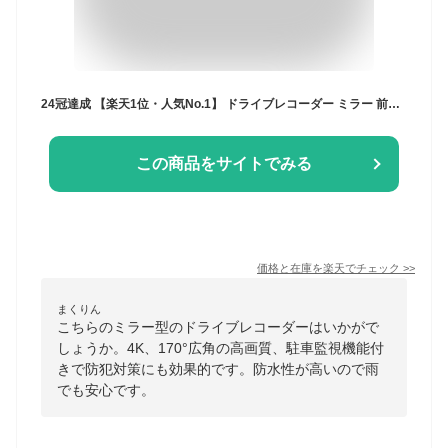
24冠達成 【楽天1位・人気No.1】 ドライブレコーダー ミラー 前後 大画面 12インチ 4K SONYセンサー タッチパネル 4K フルHD 高画質 170°広角 常時録画 ループ 駐車監視 動体検知 ノイズ対策 WDR 暗視 防水 GPS 日本車仕様 右ハンドル 64Gカード選択 デジタルミラー
この商品をサイトでみる
価格と在庫を
楽天
でチェック
>>
まくりん
こちらのミラー型のドライブレコーダーはいかがで
しょうか。4K、170°広角の高画質、駐車監視機能付
きで防犯対策にも効果的です。防水性が高いので雨
でも安心です。