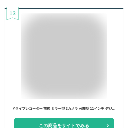
13
ドライブレコーダー 前後 ミラー型 2カメラ 分離型 11インチ デジタルインナーミラー トップウォール構造 デジタルズーム STARVIS HDR 1080P 駐車監視 GPS MicroSDカード付き 地デジノイズ対策済 1年保証 PORMIDO PRD60C
この商品をサイトでみる