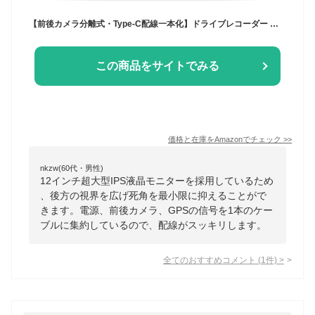
【前後カメラ分離式・Type-C配線一本化】ドライブレコーダー ミラー型 12インチ：20段階リアズーム・ソニーIMX307センサーで夜もスモーク車でも鮮明録画 デジタルインナーミラー HDRとWDR/広画角搭載 GPS/バック連動/東西LED信号機対応 ノイズ干渉対策済 スーパーキャパシタ内蔵 12V/24V日本車対応 64GBのSDカード PORMIDO-LINK【PR998C-II】
この商品をサイトでみる
価格と在庫を
Amazon
でチェック
>>
nkzw(60代・男性)
12インチ超大型IPS液晶モニターを採用しているため
、後方の視界を広げ死角を最小限に抑えることがで
きます。電源、前後カメラ、GPSの信号を1本のケー
ブルに集約しているので、配線がスッキリします。
全てのおすすめコメント
(
1
件)
>