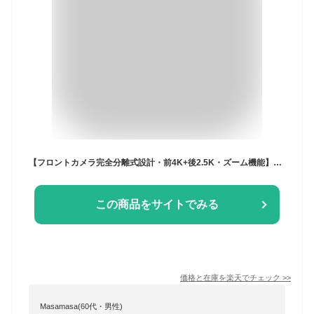
【フロントカメラ完全分離式設計・前4K+後2.5K・ズーム機能】Changer T826 ドライブレコーダー ミラー型 ドラレコ 前後 分離 夜間 LED信号対応 地デジ干渉対策 ドラレコ デジタル インナーミラー 11インチ大画面 24時間駐車監視 Gセンサー WDR GPS 64GのTFカード付属
この商品をサイトでみる
価格と在庫を
楽天
でチェック
>>
Masamasa(60代・男性)