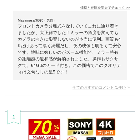
価格と在庫を
楽天
でチェック
>>
Masamasa(60代・男性)
フロントカメラ分離式を探していてこれに辿り着き
ましたが、大正解でした！ミラーの角度を変えても
カメラの向きに影響しないのが本当に便利。画質も4
Kだけあって凄く綺麗だし、夜の映像も明るくて安心
です。地味に嬉しいのがズーム機能で、ミラー特有
の距離感の違和感が解消されました。操作もサクサ
クで、64GBのカード付き。この価格でこのクオリテ
ィは文句なしの星5です！
全てのおすすめコメント
(
1
件)
>
1