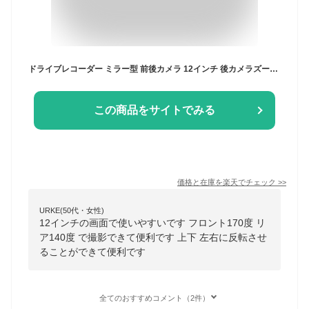
ドライブレコーダー ミラー型 前後カメラ 12インチ 後カメラズーム機能 分離型 ドラレコ デジタルインナーミラー 車内専用リアカメラ Sonyセンサー HDR/WDR IPS液晶タッチパネル フロント170度 リア140度 フルHD 前後1080P 上下/左右反転可能 駐車監視 GPS 1年保証 PR998C
この商品をサイトでみる
価格と在庫を
楽天
でチェック
>>
URKE(50代・女性)
12インチの画面で使いやすいです フロント170度 リ
ア140度 で撮影できて便利です 上下 左右に反転させ
ることができて便利です
全てのおすすめコメント（2件）