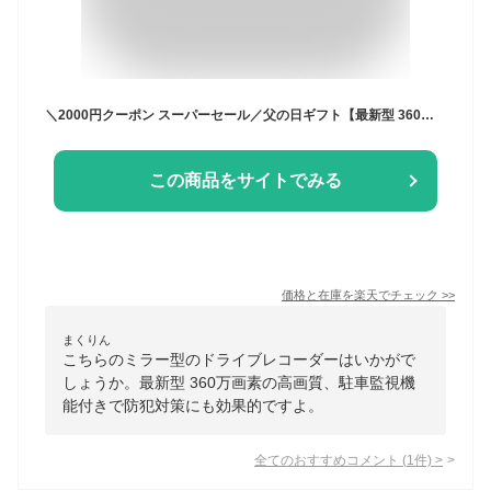
＼2000円クーポン スーパーセール／父の日ギフト【最新型 360万画素】 ドライブレコーダー ミラー型 前後 sony 駐車監視 売れ筋 1年正規保証 ドラレコ デジタルインナーミラー ドライブレコーダー ミラー型 前後カメラ GPS搭載 フルHD高画質 デジタルルームミラー 型番HM-030
この商品をサイトでみる
価格と在庫を
楽天
でチェック
>>
まくりん
こちらのミラー型のドライブレコーダーはいかがで
しょうか。最新型 360万画素の高画質、駐車監視機
能付きで防犯対策にも効果的ですよ。
全てのおすすめコメント
(
1
件)
>