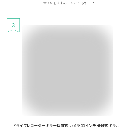
全てのおすすめコメント（2件）
3
ドライブレコーダー ミラー型 前後 カメラ 11インチ 分離式 ドラレコ 15段階ズーム機能 デジタルインナーミラー SONY STARVIS IMXセンサー採用 HDR/WDR 170°広角 前後1080P 上下/左右反転可能 2重映像対策 光の反射対策 駐車監視 タイムプラス 2年保証 KASUVAR KA10X