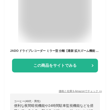
JADO ドライブレコーダー ミラー型 分離【最新 拡大ズーム機能 EU新基準統一法案の 高耐久 TypeC バックカメラ 2.5K 再進化】前後カメラ 分離式 人気で強くお勧め ドラレコ GPS WDR HDR 超鮮明夜間暗視 デジタルインナーミラー 再生 防水 LED信号 地デジ対策 24時間駐車監視 タイムラプス 11インチ タッチ式 日本語説明書 T860-1 リア1440P
この商品をサイトでみる
価格と在庫を
Amazon
でチェック
>>
コーヒー(40代・男性)
便利な夜間暗視機能や24時間駐車監視機能などを搭