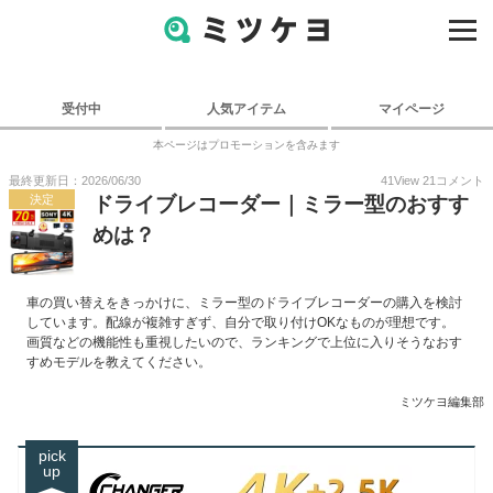
受付中
人気アイテム
マイページ
本ページはプロモーションを含みます
最終更新日：2026/06/30
41
View
21
コメント
決定
ドライブレコーダー｜ミラー型のおすす
めは？
車の買い替えをきっかけに、ミラー型のドライブレコーダーの購入を検討
しています。配線が複雑すぎず、自分で取り付けOKなものが理想です。
画質などの機能性も重視したいので、ランキングで上位に入りそうなおす
すめモデルを教えてください。
ミツケヨ編集部
pick
up