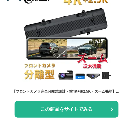
【フロントカメラ完全分離式設計・前4K+後2.5K・ズーム機能】Changer T826 ドライブレコーダー ミラー型 ドラレコ 前後 分離 夜間 LED信号対応 地デジ干渉対策 ドラレコ デジタル インナーミラー 11インチ大画面 24時間駐車監視 Gセンサー WDR GPS 64GのTFカード付属
この商品をサイトでみる