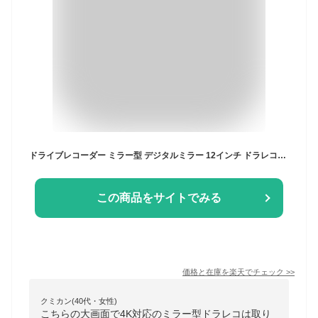
ドライブレコーダー ミラー型 デジタルミラー 12インチ ドラレコミラー型 ドラレコ 前後 4K 大画面 タッチパネル フルHD 高画質 前後同時録画 リアカメラ 常時録画 Gセンサー 駐車監視 WDR 衝撃感知 ループ 日本車仕様
この商品をサイトでみる
価格と在庫を
楽天
でチェック
>>
クミカン(40代・女性)
こちらの大画面で4K対応のミラー型ドラレコは取り