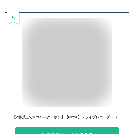
5
【2個以上で10%OFFクーポン】【60fps】ドライブレコーダー ミラー型 ミラー ルームミラー ドラレコ 前後 分離 60fps 11.26インチ Sony starvis Full HD デジタルインナーミラー HDR LED信号 デジタルルームミラー フルHD