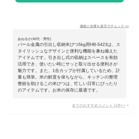
価格と在庫を
楽天
でチェック
>>
あねるか(40代・男性)
パール金属の引出し収納米びつ5kg用HB-5423は、ス
タイリッシュなデザインと便利な機能を兼ね備えた
アイテムです。引き出し式の収納はスペースを有効
活用でき、使いたい時にサッと取り出せる便利さが
魅力です。また、1合カップが付属しているため、計
量も簡単。米の鮮度を保ちながら、キッチンの整理
整頓を助けるこの米びつは、忙しい日常にぴったり
のアイテムです。お米の保存に最適です。
全てのおすすめコメント
(
1
件)
>