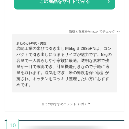
この商品をサイトでみる
価格と在庫を
Amazon
でチェック
>>
あねるか(40代・男性)
岩崎工業の米びつ引き出し用5kg B-2895PNは、コン
パクトで引き出しに収まるサイズが魅力です。5kgの
容量で一人暮らしや小家族に最適。透明な素材で残
量が一目で確認でき、計量機能付きなので手軽に適
量を取れます。湿気を防ぎ、米の鮮度を保つ設計が
施され、キッチンをスッキリ整理したい方におすす
めです。
全てのおすすめコメント（2件）
10