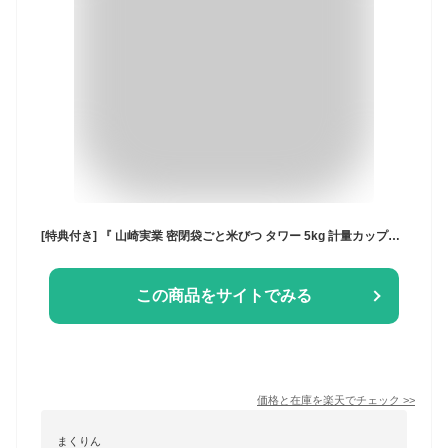
[特典付き] 『 山崎実業 密閉袋ごと米びつ タワー 5kg 計量カップ付 』 tower 米びつ 5kg 計量カップ付き シンク下 シンク下収納 キッチン収納 おしゃれ スリム 冷蔵庫 野菜室 5キロ ライスストッカー 米櫃 米びつ こめびつ 袋ごと 保存 湿気防止 3375 3376 タワーシリーズ
この商品をサイトでみる
価格と在庫を
楽天
でチェック
>>
まくりん