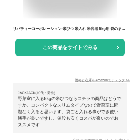
リバティーコーポレーション 米びつ 米入れ 米容器 5kg用 袋のまま 袋ごと ライスストッカー ワームグレー LD-244 Style Storage
この商品をサイトでみる
価格と在庫を
Amazon
でチェック
>>
JACKJACK(40代・男性)
野菜室に入る5kgの米びつならコチラの商品はどうで
すか、コンパクトなスリムタイプなので野菜室に問
題なく入ると思います、袋ごと入れる事ができ使い
勝手が良いですし、値段も安くコスパが良いのでお
ススメです