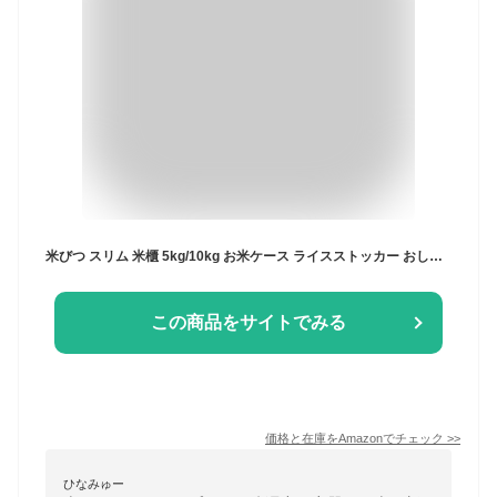
米びつ スリム 米櫃 5kg/10kg お米ケース ライスストッカー おしゃれ こめびつ スライド 米貯蔵容器 保存容器 防湿密閉容器 貯蔵タンク 残量見える 大容量 軽量 お米ケース 冷蔵庫 お米収納 キッチン収納 乾燥 鮮度を保ち 家庭用
この商品をサイトでみる
価格と在庫を
Amazon
でチェック
>>
ひなみゅー