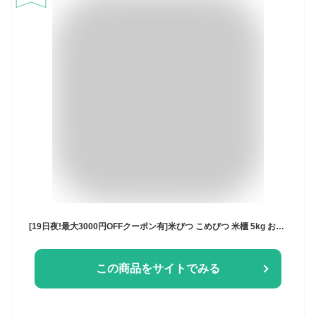
[19日夜!最大3000円OFFクーポン有]米びつ こめびつ 米櫃 5kg おしゃれ スリム 冷蔵庫 ライスストッカー お米保存 お米入れ お米保存容器 野菜室 キッチン収納 計量カップ 米 ストッカー 炊飯 キッチン 台所 冷蔵庫保管 お米 保管 容器 入れ物 アイリスオーヤマ PRS-5
この商品をサイトでみる