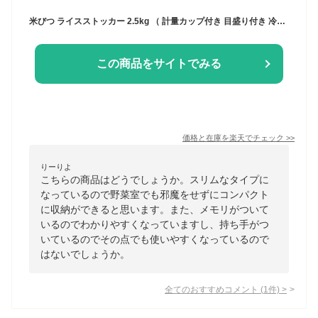
米びつ ライスストッカー 2.5kg （ 計量カップ付き 目盛り付き 冷蔵庫 ライスボックス 米櫃 こめびつ おすすめ スリム おしゃれ 無洗米対応 米ストッカー コメビツ お米収納 お米保存 キャスター付き キッチン収納 2.5キロ ）
この商品をサイトでみる
価格と在庫を
楽天
でチェック
>>
りーりよ
こちらの商品はどうでしょうか。スリムなタイプに
なっているので野菜室でも邪魔をせずにコンパクト
に収納ができると思います。また、メモリがついて
いるのでわかりやすくなっていますし、持ち手がつ
いているのでその点でも使いやすくなっているので
はないでしょうか。
全てのおすすめコメント
(
1
件)
>