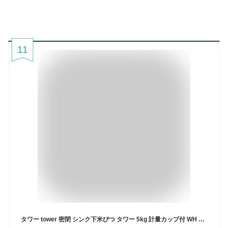
11
タワー tower 密閉 シンク下米びつ タワー 5kg 計量カップ付 WH 山崎実業 3377 tower 米びつ おしゃれ 5kg 冷蔵庫 スリム 米 保存容器 密閉 計量カップ シンク下 米櫃 5キロ ライスストッカー ペットフード キッチン収