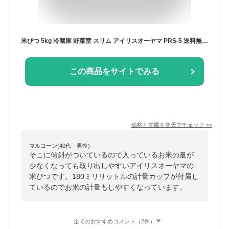
米びつ 5kg 冷蔵庫 野菜室 スリム アイリスオーヤマ PRS-5 送料無料 キッチン収納 米櫃 計量カップ ライスストッカー ライスボックス ストッカー 野菜室 ホワイト クリア キッチン用品 米 炊飯 キッチン 収納 収納 保管
この商品をサイトでみる
価格と在庫を
楽天
でチェック
>>
マルコーン(40代・男性)
そこに傾斜がついているので入っているお米の量が
少なくなっても取り出しやすいアイリスオーヤマの
米びつです。180ミリリットルの計量カップが付属し
ているのでお米の計量もしやすくなっています。
全てのおすすめコメント（2件）