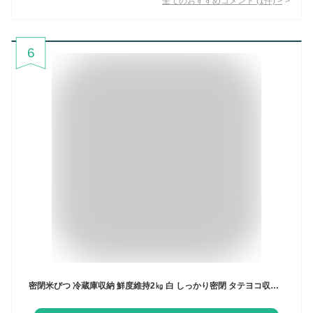
全てのおすすめコメント
(
1
件)
>
6
密閉米びつ 冷蔵庫収納 鮮度維持2㎏ 白 しっかり密閉 タテヨコ収納(パッキン付)