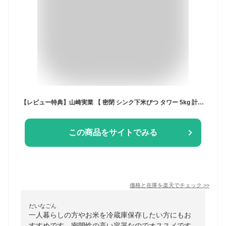
【レビュー特典】山崎実業 【 密閉 シンク下米びつ タワー 5kg 計量カップ付 】 tower 3377 3378 白 黒 キッチン 米櫃 こめびつ ライスストッカー ボックス 酸化防止 湿気防止 冷蔵庫 野菜室 引出し 床下 システムキッチン
この商品をサイトでみる
価格と在庫を
楽天
でチェック
>>
だいなごん
一人暮らしの方やお米を冷蔵庫保存したい方にもお
すすめです。密閉性の高い容器なのでオススメです