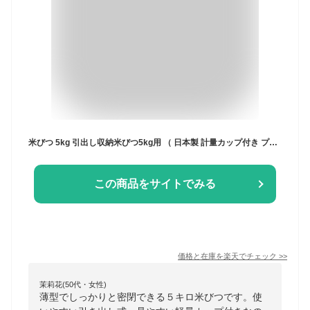
米びつ 5kg 引出し収納米びつ5kg用 （ 日本製 計量カップ付き プラスチック 冷蔵庫 引き出し 引出し 米櫃 こめびつ ライスボックス お米ケース 5キロ システムキッチン 米 お米 お米収納 お米保存 保管 収納 ケース ） 【3980円以上送料無料】
この商品をサイトでみる
価格と在庫を
楽天
でチェック
>>
茉莉花(50代・女性)
薄型でしっかりと密閉できる５キロ米びつです。使