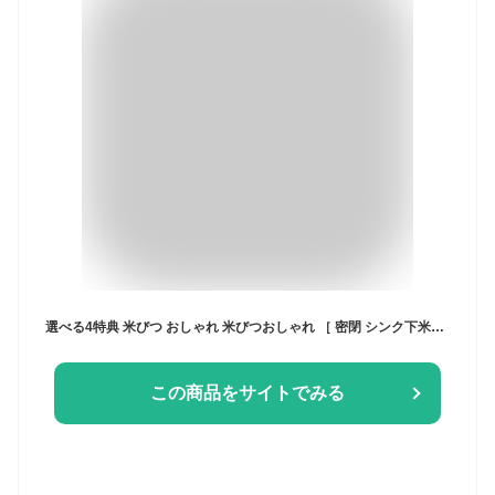
選べる4特典 米びつ おしゃれ 米びつおしゃれ ［ 密閉 シンク下米びつ タワー 5kg 計量カップ付 ］ 山崎実業 タワー tower クッチーナ 送料無料 ライスストッカー お米保存容器 米びつ こめびつ 米びつ 5kg 山崎実業 タワー 米びつ 米びつ 冷蔵庫
この商品をサイトでみる