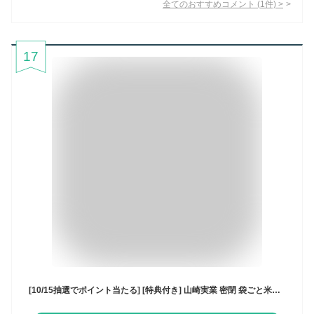
全てのおすすめコメント
(
1
件)
>
17
[10/15抽選でポイント当たる] [特典付き] 山崎実業 密閉 袋ごと米びつ タワー 5kg 計量カップ付 tower 米びつ 5kg 計量カップ付き シンク下 シンク下収納 キッチン収納 冷蔵庫 野菜室 5キロ ライスストッカー 米びつ こめびつ 袋ごと 保存 湿気防止 3375 3376 タワーシリーズ