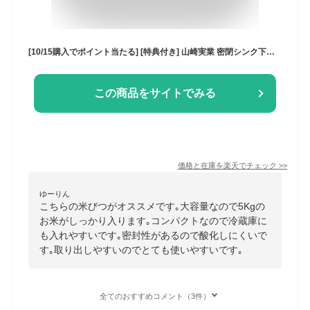
[10/15購入でポイント当たる] [特典付き] 山崎実業 密閉シンク下米びつ タワー 5kg 計量カップ付 tower 5kg 冷蔵庫 米 保存容器 密閉 計量カップ シンク下 5キロ ライスストッカー ライスボックス 米びつ こめびつ 野菜室 おしゃれ シンプル 白 黒 3377 3378 タワーシリーズ
この商品をサイトでみる
価格と在庫を
楽天
でチェック
>>
ゆーりん
こちらの米びつがオススメです｡大容量なので5Kgの
お米がしっかり入ります｡コンパクトなので冷蔵庫に
も入れやすいです｡密封性があるので酸化しにくいで
す｡取り出しやすいのでとても使いやすいです｡
全てのおすすめコメント（3件）