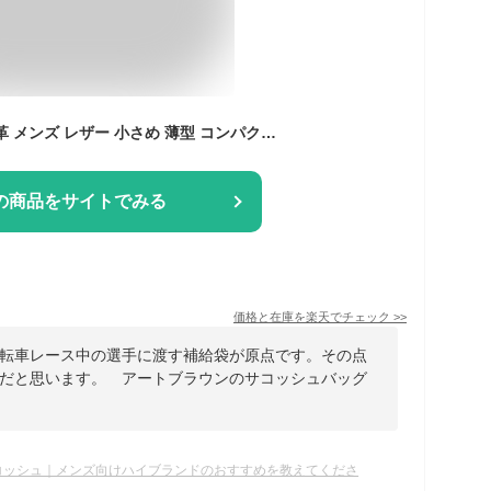
サコッシュバッグ 本革 メンズ レザー 小さめ 薄型 コンパクト ユニセックス 日本製 ARTBROWN(アートブラウン)
の商品をサイトでみる
価格と在庫を
楽天
でチェック
>>
転車レース中の選手に渡す補給袋が原点です。その点
だと思います。 アートブラウンのサコッシュバッグ
コッシュ｜メンズ向けハイブランドのおすすめを教えてくださ
。