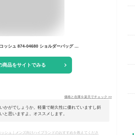
ポーター スイッチ サコッシュ 874-04680 ショルダーバッグ 吉田カバン PORTER SWITCH SACOCHE メンズ レディース バッグ ブランド 斜めがけ 40代 30代 20代 バッグ 小さめ コットン ブラック カジュアル 撥水
の商品をサイトでみる
価格と在庫を
楽天
でチェック
>>
いかがでしょうか。軽量で耐久性に優れていますし斜
いと思いますよ。オススメします。
コッシュ｜メンズ向けハイブランドのおすすめを教えてくださ