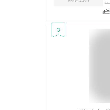
回答された質問
い
4
件
3