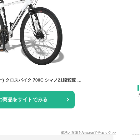
CANOVER(カノーバー) クロスバイク 700C シマノ21段変速 CAC-027-DC (ATENA) フロントディスクブレーキ アルミフレーム ホワイト
の商品をサイトでみる
価格と在庫を
Amazon
でチェック
>>