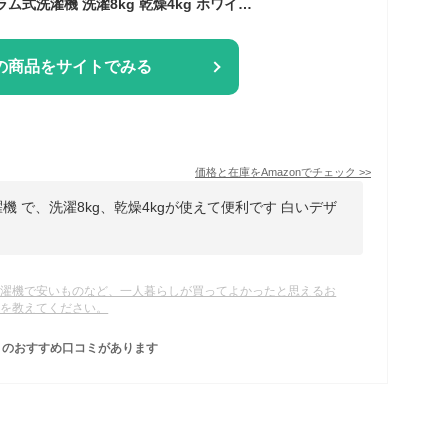
アイリスオーヤマ ドラム式洗濯機 洗濯8kg 乾燥4kg ホワイト CDK842-W 左開き インバーター 新生活 一人暮らし
の商品をサイトでみる
価格と在庫を
Amazon
でチェック
>>
機 で、洗濯8kg、乾燥4kgが使えて便利です 白いデザ
洗濯機で安いものなど、一人暮らしが買ってよかったと思えるお
のを教えてください。
のおすすめ口コミがあります