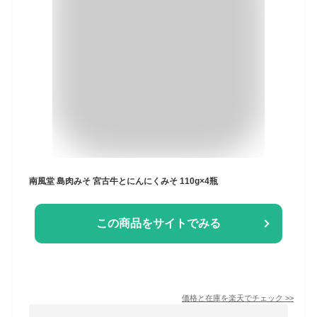
南風堂 島肉みそ 宮古牛とにんにくみそ 110g×4瓶
この商品をサイトでみる
価格と在庫を
楽天
でチェック
>>