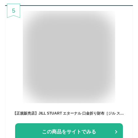
5
【正規販売店】JILL STUART エターナル 口金折り財布［ジル スチュアート］ 折りたたみ財布 二つ折りブランド がま口 ミニ 本革 レザー シンプル コンパクト ウォレット 小さい 薄マチ かわいい おしゃれ 大人 上品 レディース バッグマニア
この商品をサイトでみる