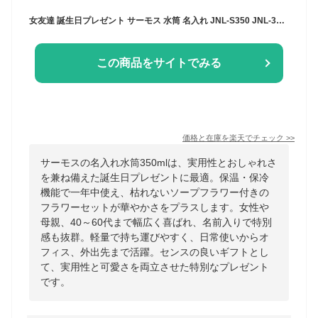
女友達 誕生日プレゼント サーモス 水筒 名入れ JNL-S350 JNL-356【サーモス水筒 フラワーset 350ml】プレゼント 実用的 女性 誕生日 おしゃれ かわいい 実用的 枯れない 花 センスのいい ギフト ソープフラワー 40代 50代 母親 60代 名前入り マグボトル C/B 翌々営業日出荷
この商品をサイトでみる
価格と在庫を
楽天
でチェック
>>
サーモスの名入れ水筒350mlは、実用性とおしゃれさ
を兼ね備えた誕生日プレゼントに最適。保温・保冷
機能で一年中使え、枯れないソープフラワー付きの
フラワーセットが華やかさをプラスします。女性や
母親、40～60代まで幅広く喜ばれ、名前入りで特別
感も抜群。軽量で持ち運びやすく、日常使いからオ
フィス、外出先まで活躍。センスの良いギフトとし
て、実用性と可愛さを両立させた特別なプレゼント
です。