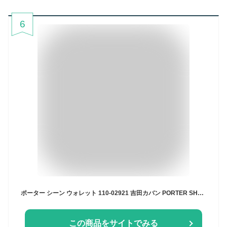
6
ポーター シーン ウォレット 110-02921 吉田カバン PORTER SHEEN WALLET 二つ折り財布 二つ折り 財布 小銭入れあり BOX型小銭入れ ブランド 小さい 本革 薄い レディース 黒 日本製
この商品をサイトでみる