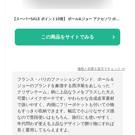
【スーパーSALE ポイント10倍】 ポール&ジョー アクセソワ ポーチ レディース ブランド クリザンテーム ラメプリント小物入れ 化粧ポーチ 自立 メイクポーチ フェミニンカラー マルチケース 花柄 可愛い ギフト プレゼント PJA-P976 ホワイトデー
この商品をサイトでみる
価格と在庫を
楽天
でチェック
>>
フランス・パリのファッションブランド、ポール＆
ジョーのブランドを象徴する西洋菊をあしらった「
クリザンテーム」柄に上品なラメをプラスした大人
可愛いメイクポーチです。やわらかな合成皮革素材
で扱いやすく、内側にフリーポケットも付いて小物
もすっきり収納できます。幅広で小ぶりなサイズ感
なので普段使いはもちろん、旅行にも使いやすく、
年代問わず使える上品なデザインで贈り物にすれば
長く愛用してもらえますよ。