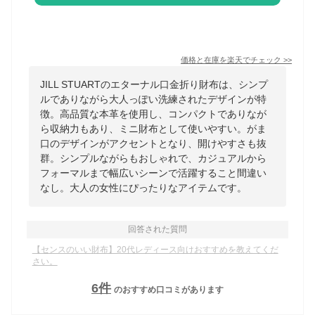
価格と在庫を
楽天
でチェック
>>
JILL STUARTのエターナル口金折り財布は、シンプ
ルでありながら大人っぽい洗練されたデザインが特
徴。高品質な本革を使用し、コンパクトでありなが
ら収納力もあり、ミニ財布として使いやすい。がま
口のデザインがアクセントとなり、開けやすさも抜
群。シンプルながらもおしゃれで、カジュアルから
フォーマルまで幅広いシーンで活躍すること間違い
なし。大人の女性にぴったりなアイテムです。
回答された質問
【センスのいい財布】20代レディース向けおすすめを教えてくだ
さい。
6
件
のおすすめ口コミがあります