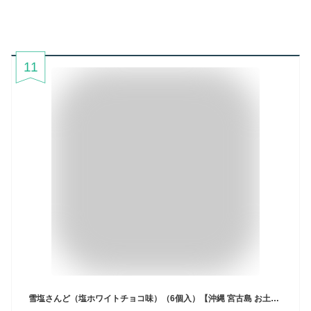
11
雪塩さんど（塩ホワイトチョコ味）（6個入）【沖縄 宮古島 お土産】雪塩サンド【まとめ買いや同梱で送料がお得☆】