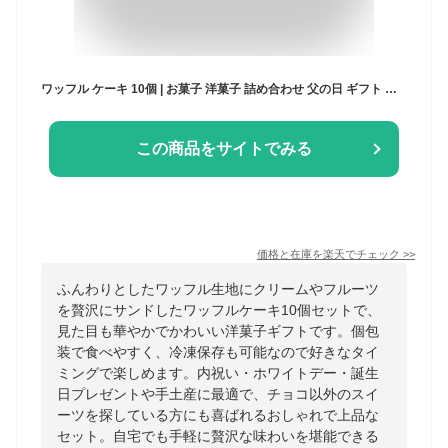
ワッフル ケーキ 10個 | お菓子 洋菓子 詰め合わせ 父の日 ギフト 個包装 お中元 ワッフルケーキ スイーツ 冷凍 お取り寄せスイーツ 女性 彼女 妻 誕生日プレゼント ワッフルサンド かわいい おしゃれ 手土産 お礼 3000円 送料無料
この商品をサイトでみる
価格と在庫を
楽天
でチェック
>>
ふんわりとしたワッフル生地にクリームやフルーツ
を贅沢にサンドしたワッフルケーキ10個セットで、
見た目も華やかでかわいい洋菓子ギフトです。個包
装で食べやすく、冷凍保存も可能なので好きなタイ
ミングで楽しめます。内祝い・ホワイトデー・誕生
日プレゼントや手土産に最適で、チョコ以外のスイ
ーツを探している方にも喜ばれるおしゃれで上品な
セット。自宅でも手軽に贅沢な味わいを堪能できる