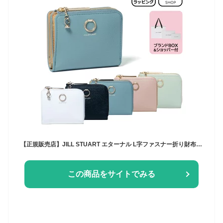
【正規販売店】JILL STUART エターナル L字ファスナー折り財布［ジル スチュアート］ 折りたたみ財布 二つ折りブランド ミニ 本革 レザー コンパクト ウォレット 小さい かわいい おしゃれ 大人 上品 チャーム付 レディース バッグマニア
この商品をサイトでみる