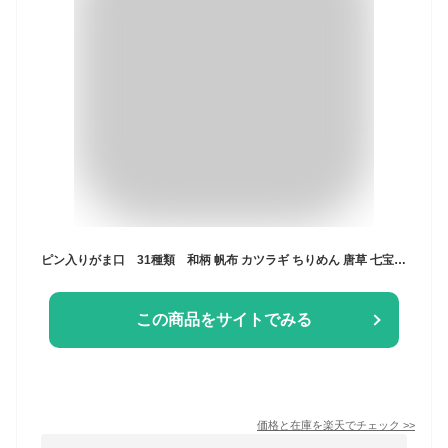
ピン入りがま口 31種類 和柄 帆布 カツラギ ちりめん 唐草 七宝 がま口 がま口財布 お財布 和雑貨 京都かたおか コインケース アクセサリーケース 小銭入れ 柴犬 豆しば 黒柴 茶柴 動物柄 WABISUKE 日本製 京都
この商品をサイトでみる
価格と在庫を
楽天
でチェック
>>