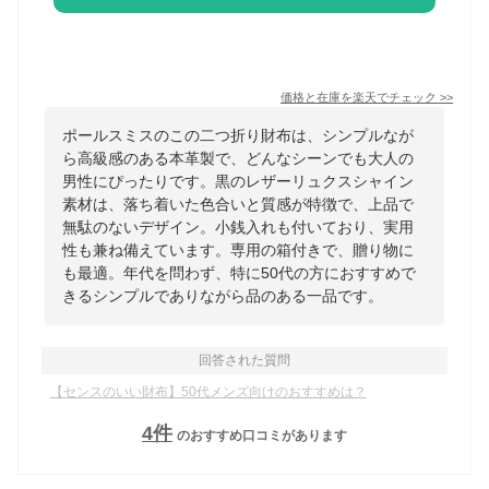
価格と在庫を
楽天
でチェック
>>
ポールスミスのこの二つ折り財布は、シンプルなが
ら高級感のある本革製で、どんなシーンでも大人の
男性にぴったりです。黒のレザーリュクスシャイン
素材は、落ち着いた色合いと質感が特徴で、上品で
無駄のないデザイン。小銭入れも付いており、実用
性も兼ね備えています。専用の箱付きで、贈り物に
も最適。年代を問わず、特に50代の方におすすめで
きるシンプルでありながら品のある一品です。
回答された質問
【センスのいい財布】50代メンズ向けのおすすめは？
4
件
のおすすめ口コミがあります