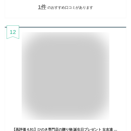
1
件
のおすすめ口コミがあります
12
【高評価 4.91】ひのき専門店の贈り物 誕生日プレゼント 女友達 20代 30代 40代 50代 女性 母親 祖母 土佐檜 入浴 芳香浴ギフトセット 誕生日プレゼント パググッズ 柴犬グッズ パグ 柴犬 ギフト ひのき精油5mlセット 癒し 香り 3000円 送料無料