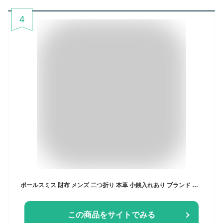
4
ポールスミス 財布 メンズ 二つ折り 本革 小銭入れあり ブランド ハイブランド 大学生 Paul Smith レザーリュクスシャイン 専用箱付 黒 ブラック 10代 20代 20代 30代 40代 50代 60代 プレゼント ギフト かっこいい おしゃれ 中学生 高校生 男性 紳士 二つ折り財布 BPS564
この商品をサイトでみる