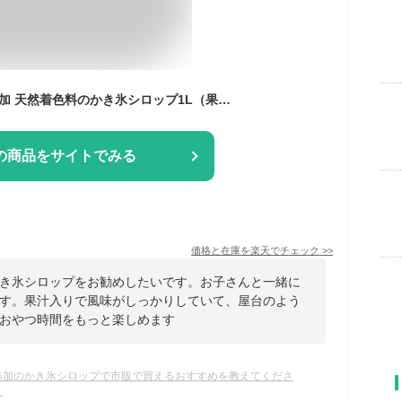
かき氷 シロップ 無添加 天然着色料のかき氷シロップ1L（果汁入り・保存料不使用）業務用 桃 / マンゴー / 日向夏 / イチゴ / メロン / ブルー / グレープ 果汁たっぷり 合成着色料 不使用の自然派シロップ 天然色素 果汁入り 夏祭り 納涼祭 露店 屋台 文化祭 学園祭 縁日
の商品をサイトでみる
価格と在庫を
楽天
でチェック
>>
き氷シロップをお勧めしたいです。お子さんと一緒に
す。果汁入りで風味がしっかりしていて、屋台のよう
おやつ時間をもっと楽しめます
添加のかき氷シロップで市販で買えるおすすめを教えてくださ
。