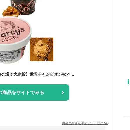
【日本テレビ マツコ会議で大絶賛】世界チャンピオン松本薫のアイス：豆乳焦がしキャラメル 90g（1個）紙コップ、ダシーズ ギルトフリーアイスクリームラボのアイスです。有機材料使用・オーガニック・健康・ヘルシー【楽天初】【楽天市場第1号】【アイスクリーム】♪
の商品をサイトでみる
価格と在庫を
楽天
でチェック
>>