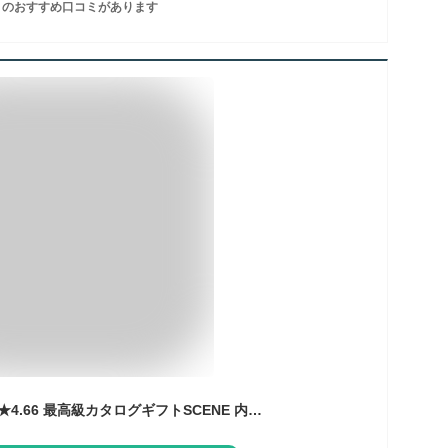
のおすすめ口コミがあります
【本日 P8倍】高評価★4.66 最高級カタログギフトSCENE 内祝い お返し カタログギフト【 選べる8コース 】1万円コース 2万円 3万円 香典返し グルメ 出産内祝い 結婚内祝い 結婚 出産祝い 結婚祝い お祝いギフトカード 出産祝い