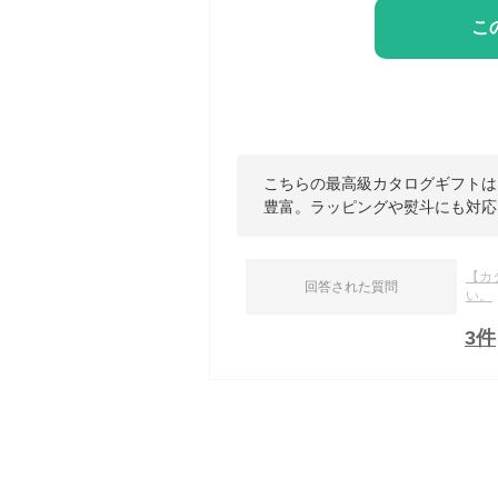
こ
こちらの最高級カタログギフトは
豊富。ラッピングや熨斗にも対応
【カ
回答された質問
い。
3
件