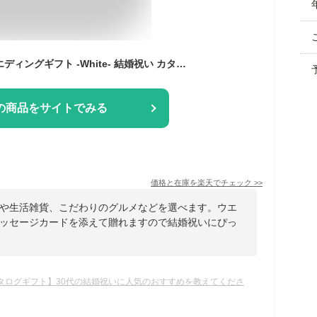
Anny 【選べる】 ウエディングギフト -White- 結婚祝い カタログギフト 結婚 お祝い 記念日 プレゼント ギフト おしゃれ 友人 友達 女友達 親戚 家族 兄弟 10000円 1万円 1万円以下 送料無料 ザワウ 誕生日プレゼント 女友達
の商品をサイトでみる
価格と在庫を
楽天
でチェック
>>
や生活雑貨、こだわりのグルメなどを選べます。ウエ
ッセージカードを添えて贈れますので結婚祝いにぴっ
タログギフト】30代の結婚祝いに人気のおすすめを教えてくださ