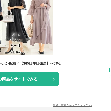
＼最大3000円OFFクーポン配布／【365日即日発送】〜59%OFF ドレス 結婚式 ワンピース フォーマル 着痩せ 低身長 ノースリーブ 母親 体型カバー 親族 ロング お呼ばれ 発表会 大人 20代 30代 40代 50代 セレモニー 母親 入学式 披露宴 ママ 大きいサイズ 試着チケット対象
の商品をサイトでみる
価格と在庫を
楽天
でチェック
>>