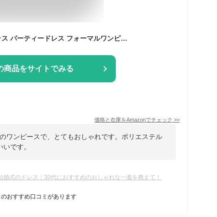
[DRESS+] ドレスプラス パーティードレス フォーマルワンピース レース 長袖 七分袖 フレアワンピース ロング丈 ウエストゴム レディース XLサイズ ブルーグレー
の商品をサイトでみる
価格と在庫を
Amazon
でチェック
>>
のワンピースで、とてもおしゃれです。ポリエステル
いいです。
結婚式のドレス｜30代におすすめのおしゃれな一着を教えて！
のおすすめ口コミがあります