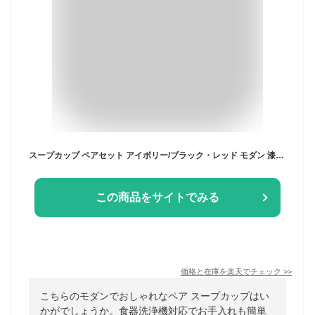
スープカップ ペアセット アイボリー/ブラック・レッド モダン 漆器 あたかや 日本製 食器洗浄機対応 スープボウル シリアルボウル サラダボウル フードボウル 小鉢 ギフト 結婚祝 贈り物 夫婦 食器セット プレゼント おしゃれ 名入れ可（有料）
この商品をサイトでみる
価格と在庫を
楽天
でチェック
>>
こちらのモダンでおしゃれなペア スープカップはい
かがでしょうか。食器洗浄機対応でお手入れも簡単