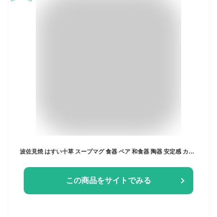
波佐見焼 はすい十草 スープマグ 食器 ペア 和食器 陶器 安定感 カジュアル ステンドガラス風 おしゃれ かわいい スープカップ マグカップ サラダボウル デザートボウル
この商品をサイトでみる