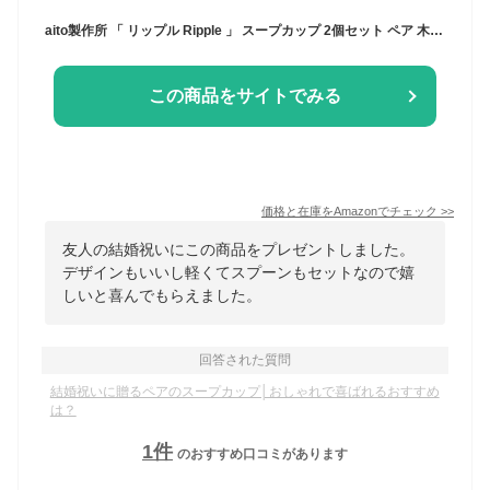
aito製作所 「 リップル Ripple 」 スープカップ 2個セット ペア 木製スプーン付 約410ml ベージュ/グリーン 美濃焼 食洗機 電子レンジ対応 266349
この商品をサイトでみる
価格と在庫を
Amazon
でチェック
>>
友人の結婚祝いにこの商品をプレゼントしました。
デザインもいいし軽くてスプーンもセットなので嬉
しいと喜んでもらえました。
回答された質問
結婚祝いに贈るペアのスープカップ│おしゃれで喜ばれるおすすめ
は？
1
件
のおすすめ口コミがあります