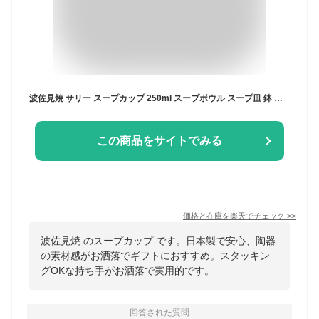
波佐見焼 サリー スープカップ 250ml スープボウル スープ皿 鉢 マグカップ コーヒーカップ デザートカップ 食洗機 レンジ 西山 日本製 | 食器 皿 陶器 陶磁器 ギフト プレゼント 結婚祝い 一人暮らし お祝い 軽い 重なる スタッキング おしゃれ オシャレ かわいい 有田焼
この商品をサイトでみる
価格と在庫を
楽天
でチェック
>>
波佐見焼 のスープカップ です。日本製で安心、陶器
の素材感がお洒落でギフトにおすすめ。スタッキン
グOKな持ち手がお洒落で実用的です。
回答された質問