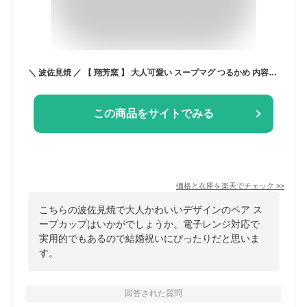
＼ 波佐見焼 ／ 【 翔芳窯 】 大人可愛い スープマグ つるかめ 内容量 約250ml ペア セット かわいい おしゃれ モダン スープカップ 電子レンジ対応 カップ 波佐見 はさみ焼き はさみやき 有田焼 人気 プレゼント 贈答用 ふるさと納税
この商品をサイトでみる
価格と在庫を
楽天
でチェック
>>
こちらの波佐見焼で大人かわいいデザインのペア ス
ープカップはいかがでしょうか。電子レンジ対応で
実用的でもあるので結婚祝いにぴったりだと思いま
す。
回答された質問