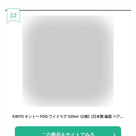
12
KINTO キントー FOG ワイドマグ 320ml《2個》[日本製 磁器 ペア マグカップ コーヒーカップ スープカップ ペアカップ おしゃれ スープ用 カップ マグ 女性 男性 贈り物 北欧 風 デザイン 日本 ブランド ペア食器 ギフト] 即納
この商品をサイトでみる