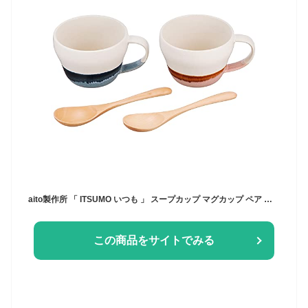
aito製作所 「 ITSUMO いつも 」 スープカップ マグカップ ペア 約320ml スプーン付 美濃焼 食洗機 電子レンジ対応 日本製 262001
この商品をサイトでみる