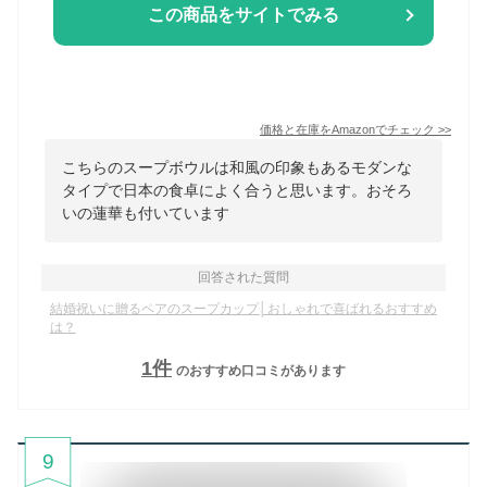
この商品をサイトでみる
価格と在庫を
Amazon
でチェック
>>
こちらのスープボウルは和風の印象もあるモダンな
タイプで日本の食卓によく合うと思います。おそろ
いの蓮華も付いています
回答された質問
結婚祝いに贈るペアのスープカップ│おしゃれで喜ばれるおすすめ
は？
1
件
のおすすめ口コミがあります
9