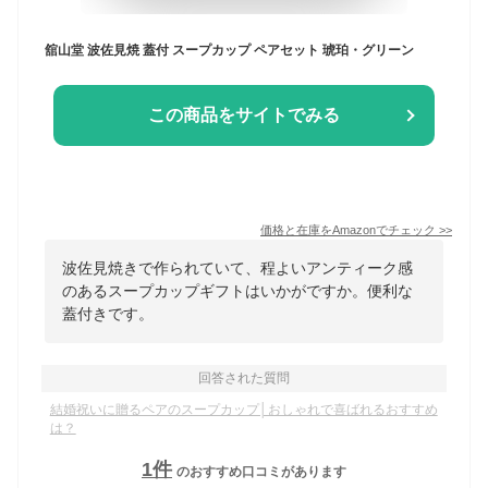
舘山堂 波佐見焼 蓋付 スープカップ ペアセット 琥珀・グリーン
この商品をサイトでみる
価格と在庫を
Amazon
でチェック
>>
波佐見焼きで作られていて、程よいアンティーク感
のあるスープカップギフトはいかがですか。便利な
蓋付きです。
回答された質問
結婚祝いに贈るペアのスープカップ│おしゃれで喜ばれるおすすめ
は？
1
件
のおすすめ口コミがあります