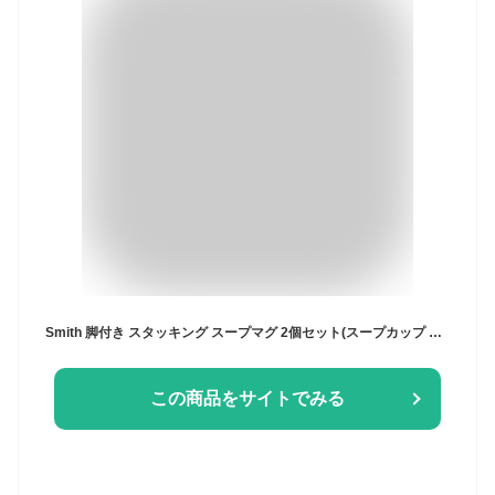
Smith 脚付き スタッキング スープマグ 2個セット(スープカップ ペア セット 夫婦 結婚記念日 結婚祝い プレゼント おしゃれ かわいい 北欧 ブランド スープ コーヒーカップ レトロ 日本製 磁器 食洗機対応 レンジ対応 食洗器 食器 スープ マグ)
この商品をサイトでみる