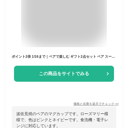
ポイント2倍 1/16まで｜ペアで楽しむ ギフト2点セット ペア スープカップ ローズマリー 波佐見焼｜手仕事 和食器 食洗機 レンジ 対応 日本製 ギフト おしゃれ かわいい 誕生日祝い 新築祝い 引っ越し祝い 還暦祝い お正月 おせち料理
この商品をサイトでみる
価格と在庫を
楽天
でチェック
>>
波佐見焼のペアのマグカップです。ローズマリー模
様で、色はピンクとネイビーです。食洗機・電子レ
ンジに対応しています。