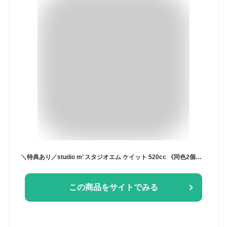
＼特典あり／studio m’ スタジオエム ケイット 520cc 《同色2個》[スープカップ ペア セット 陶器 大きめ おしゃれ かわいい レンジ対応 日本製 スープボウル 取っ手 スープ 食器 カフェ風 スープボール スープマグ ペア食器] 即納
この商品をサイトでみる